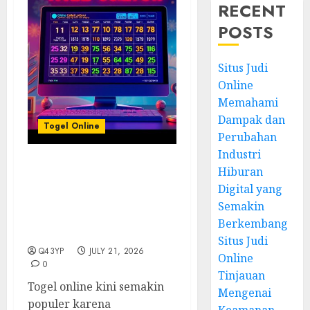
RECENT
POSTS
Situs Judi
Online
Memahami
Dampak dan
Togel Online
Perubahan
Industri
Hiburan
Togel Online Favorit
Dengan Platform Modern
Digital yang
dan Layanan Berkualitas
Semakin
untuk Pengalaman
Berkembang
Bermain Maksimal
Situs Judi
Q43YP
JULY 21, 2026
Online
0
Tinjauan
Togel online kini semakin
Mengenai
populer karena