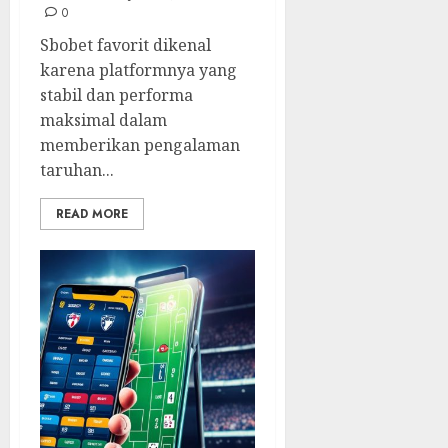
0
Sbobet favorit dikenal
karena platformnya yang
stabil dan performa
maksimal dalam
memberikan pengalaman
taruhan...
READ MORE