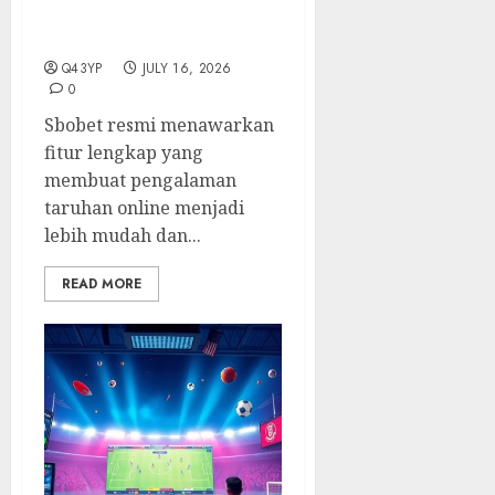
Pengalaman Bermain
Optimal
Q43YP
JULY 16, 2026
0
Sbobet resmi menawarkan
fitur lengkap yang
membuat pengalaman
taruhan online menjadi
lebih mudah dan...
READ MORE