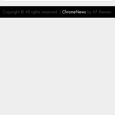
Copyright © All rights reserved.
|
ChromeNews
by AF themes.