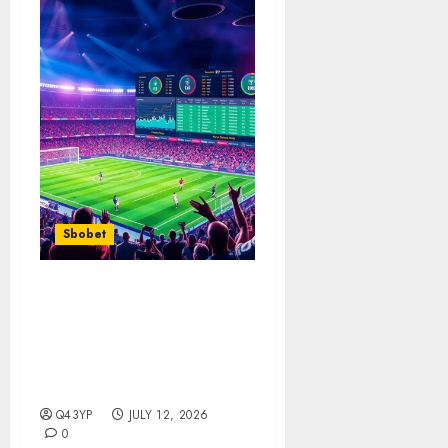
Sbobet
Sbobet Terpopuler
Dengan Sistem Aman Dan
Tampilan Responsif
Untuk Pengalaman
Bermain Terbaik
Q43YP
JULY 12, 2026
0