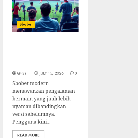
Sbobet
Sbobet Modern Dengan
Pengalaman Bermain
Yang Lebih Nyaman dan
Seru
Q43YP
JULY 15, 2026
0
Sbobet modern
menawarkan pengalaman
bermain yang jauh lebih
nyaman dibandingkan
versi sebelumnya.
Pengguna kini...
READ MORE