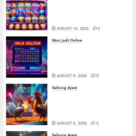
Situs Judi Online Memahami
Dampak dan Perubahan
Industri Hiburan Digital yang
Semakin Berkembang
AUGUST 10, 2026
0
Situs Judi Online
Situs Judi Online Tinjauan
Mengenai Keamanan Data dan
Perlindungan Pengguna yang
Ramah dan Terpercaya
AUGUST 9, 2026
0
Sabung Ayam
Sabung Ayam Panduan
Memahami Aturan Dasar Dan
Tradisi Pertandingan Dengan
Mudah dan Seru
AUGUST 8, 2026
0
Sabung Ayam