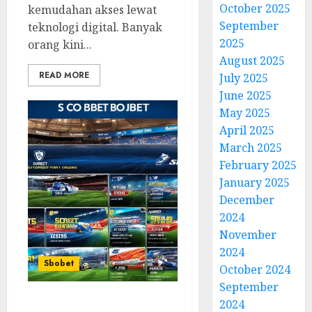
October 2025
kemudahan akses lewat
September
teknologi digital. Banyak
2025
orang kini...
August 2025
READ MORE
July 2025
June 2025
May 2025
April 2025
March 2025
February 2025
January 2025
December
2024
November
2024
Sbobet
October 2024
September
2024
Sbobet Terpercaya