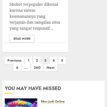
Sbobet terpopuler dikenal
karena sistem
keamanannya yang
terjamin dan tampilan situs
yang sangat responsif....
READ MORE
Posts
Previous
1
2
3
4
5
pagination
6
…
260
Next
YOU MAY HAVE MISSED
Situs Judi Online