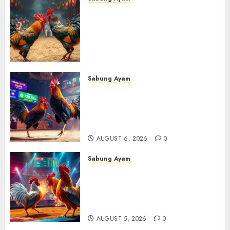
Sabung Ayam Mengenal
Sejarah Dan
Perkembangannya Di
Berbagai Daerah dengan Cara
Asyik
AUGUST 7, 2026
0
Sabung Ayam
Sabung Ayam Mengenal Jenis
Ayam dan Karakteristik
Dalam Tradisi Ayam Adu yang
Populer
AUGUST 6, 2026
0
Sabung Ayam
Sabung Ayam Informasi
Lengkap Tentang Budaya Dan
Perkembangan Modern Dalam
Kehidupan Masa Kini
AUGUST 5, 2026
0