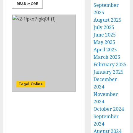
READ MORE
September
2025
August 2025
July 2025
June 2025
May 2025
April 2025
March 2025
February 2025
January 2025
December
Togel Online
2024
November
2024
Judi Togel Online 2026
October 2024
Deposit Termurah: Cara
September
Mudah Pasang Angka
Jitu Mulai Modal 100
2024
Perak
August 2024