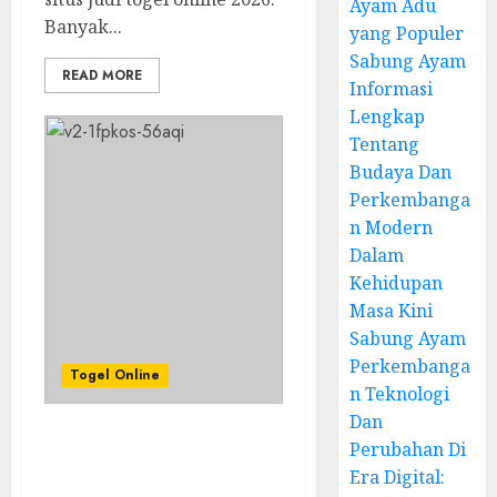
Ayam Adu
Banyak...
yang Populer
Sabung Ayam
READ MORE
Informasi
Lengkap
Tentang
Budaya Dan
Perkembanga
n Modern
Dalam
Kehidupan
Masa Kini
Sabung Ayam
Perkembanga
Togel Online
n Teknologi
Dan
Judi Togel Online 2026:
Perubahan Di
Panduan Mencari Angka
Era Digital: