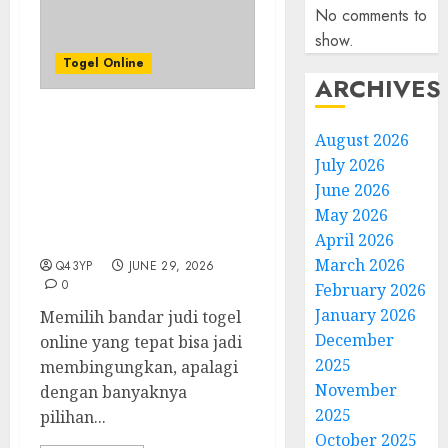
No comments to
show.
Togel Online
ARCHIVES
Panduan Memilih Bandar
August 2026
Judi Togel Online 2026
July 2026
yang Menyediakan Fitur
June 2026
Invoice Otomatis Lewat
May 2026
Email dengan Mudah dan
Cepat
April 2026
March 2026
Q43YP
JUNE 29, 2026
0
February 2026
January 2026
Memilih bandar judi togel
December
online yang tepat bisa jadi
2025
membingungkan, apalagi
November
dengan banyaknya
2025
pilihan...
October 2025