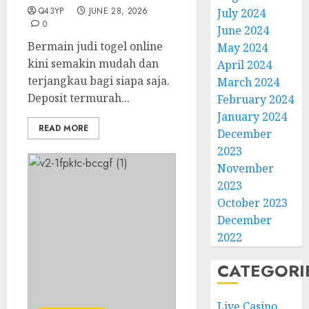
Q43YP
JUNE 28, 2026
July 2024
0
June 2024
Bermain judi togel online
May 2024
kini semakin mudah dan
April 2024
terjangkau bagi siapa saja.
March 2024
Deposit termurah...
February 2024
January 2024
READ MORE
December
2023
November
2023
October 2023
December
2022
CATEGORI
Live Casino