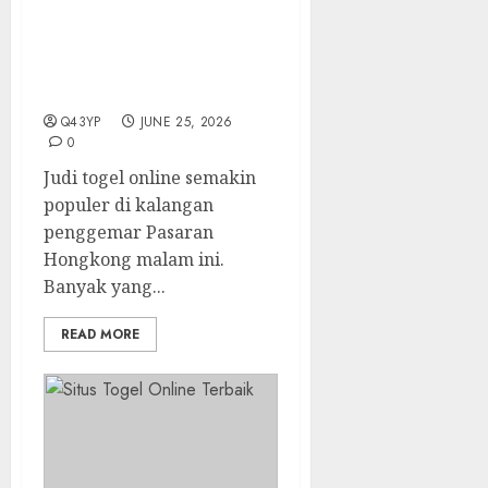
Cara Mudah Menghitung
Rumus Kelompok Shio
untuk Pasaran
Hongkong Malam Ini
Q43YP
JUNE 25, 2026
0
Judi togel online semakin
populer di kalangan
penggemar Pasaran
Hongkong malam ini.
Banyak yang...
READ MORE