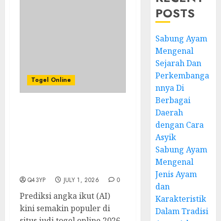
POSTS
Sabung Ayam
Mengenal
Sejarah Dan
Perkembanga
Togel Online
nnya Di
Berbagai
Daerah
Cara Memanfaatkan
Prediksi Angka Ikut (AI)
dengan Cara
Akurat di Situs Judi
Asyik
Togel Online 2026
Sabung Ayam
Terpopuler dengan
Mengenal
Mudah dan Efektif
Jenis Ayam
Q43YP
JULY 1, 2026
0
dan
Prediksi angka ikut (AI)
Karakteristik
kini semakin populer di
Dalam Tradisi
situs judi togel online 2026.