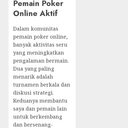
Pemain Poker
Online Aktif
Dalam komunitas
pemain poker online,
banyak aktivitas seru
yang meningkatkan
pengalaman bermain.
Dua yang paling
menarik adalah
turnamen berkala dan
diskusi strategi.
Keduanya membantu
saya dan pemain lain
untuk berkembang
dan bersenang-