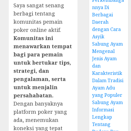
Perkembanga
Saya sangat senang
nnya Di
berbagi tentang
Berbagai
komunitas pemain
Daerah
dengan Cara
poker online aktif.
Asyik
Komunitas ini
Sabung Ayam
menawarkan tempat
Mengenal
bagi para pemain
Jenis Ayam
untuk bertukar tips,
dan
strategi, dan
Karakteristik
pengalaman, serta
Dalam Tradisi
untuk menjalin
Ayam Adu
yang Populer
persahabatan.
Sabung Ayam
Dengan banyaknya
Informasi
platform poker yang
Lengkap
ada, menemukan
Tentang
koneksi yang tepat