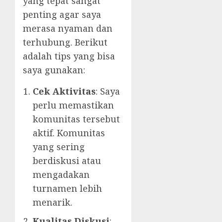
yang tepat sangat
penting agar saya
merasa nyaman dan
terhubung. Berikut
adalah tips yang bisa
saya gunakan:
Cek Aktivitas
: Saya
perlu memastikan
komunitas tersebut
aktif. Komunitas
yang sering
berdiskusi atau
mengadakan
turnamen lebih
menarik.
Kualitas Diskusi
: