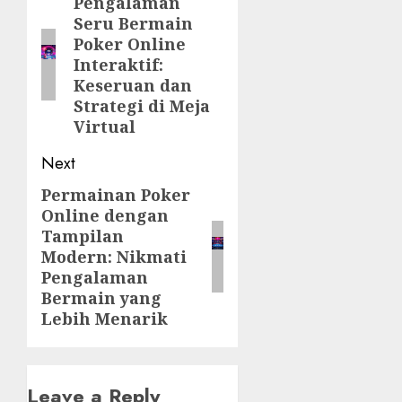
navigation
Pengalaman
Previous
Seru Bermain
post:
Poker Online
Interaktif:
Keseruan dan
Strategi di Meja
Virtual
Next
Permainan Poker
Next
Online dengan
post:
Tampilan
Modern: Nikmati
Pengalaman
Bermain yang
Lebih Menarik
Leave a Reply