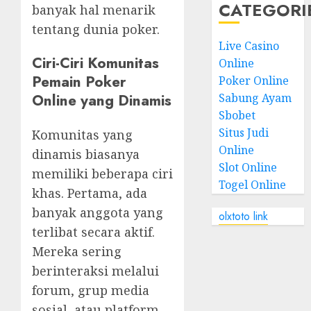
CATEGORI
banyak hal menarik
tentang dunia poker.
Live Casino
Ciri-Ciri Komunitas
Online
Pemain Poker
Poker Online
Online yang Dinamis
Sabung Ayam
Sbobet
Situs Judi
Komunitas yang
Online
dinamis biasanya
Slot Online
memiliki beberapa ciri
Togel Online
khas. Pertama, ada
banyak anggota yang
olxtoto link
terlibat secara aktif.
Mereka sering
berinteraksi melalui
forum, grup media
sosial, atau platform