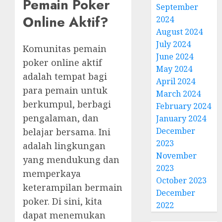
Pemain Poker
September
Online Aktif?
2024
August 2024
July 2024
Komunitas pemain
June 2024
poker online aktif
May 2024
adalah tempat bagi
April 2024
para pemain untuk
March 2024
berkumpul, berbagi
February 2024
pengalaman, dan
January 2024
December
belajar bersama. Ini
2023
adalah lingkungan
November
yang mendukung dan
2023
memperkaya
October 2023
keterampilan bermain
December
poker. Di sini, kita
2022
dapat menemukan