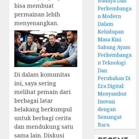
Budaya Dan
bisa membuat
Perkembanga
permainan lebih
n Modern
menyenangkan.
Dalam
Kehidupan
Masa Kini
Sabung Ayam
Perkembanga
n Teknologi
Dan
Di dalam komunitas
Perubahan Di
ini, saya sering
Era Digital:
melihat pemain dari
Menyambut
berbagai latar
Inovasi
belakang berkumpul
dengan
Semangat
untuk berbagi cerita
Baru
dan mendukung satu
sama lain. Diskusi