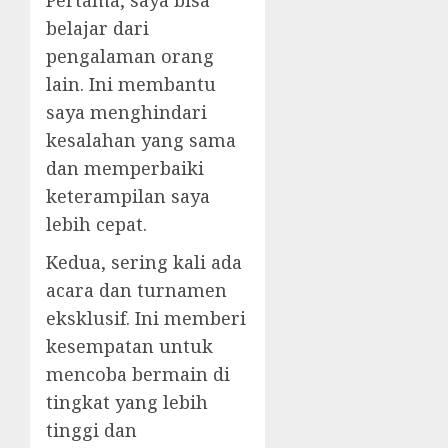
belajar dari
pengalaman orang
lain. Ini membantu
saya menghindari
kesalahan yang sama
dan memperbaiki
keterampilan saya
lebih cepat.
Kedua, sering kali ada
acara dan turnamen
eksklusif. Ini memberi
kesempatan untuk
mencoba bermain di
tingkat yang lebih
tinggi dan