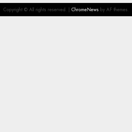
Copyright © All rights reserved.
|
ChromeNews
by AF themes.