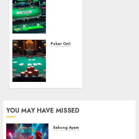
Poker
Online
Panduan
Memahami
Aturan
Dasar
dan
Poker Online
Cara
Poker
Bermain
Online
dengan
Memahami
Mudah
Variasi
dan
Permainan
Seru
dan
Perbedaannya
AUGUST 1,
dengan
2026
Cepat
0
YOU MAY HAVE MISSED
dan
Mudah
Sabung Ayam
JULY 31,
Sabung Ayam Panduan
2026