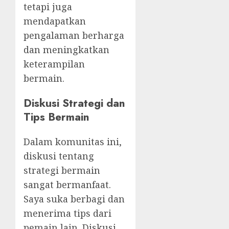
tetapi juga
mendapatkan
pengalaman berharga
dan meningkatkan
keterampilan
bermain.
Diskusi Strategi dan
Tips Bermain
Dalam komunitas ini,
diskusi tentang
strategi bermain
sangat bermanfaat.
Saya suka berbagi dan
menerima tips dari
pemain lain. Diskusi