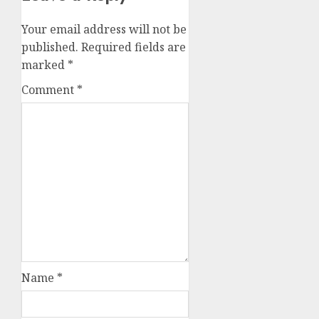
Your email address will not be
published.
Required fields are
marked
*
Comment
*
Name
*