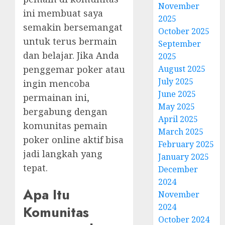
November
ini membuat saya
2025
semakin bersemangat
October 2025
untuk terus bermain
September
dan belajar. Jika Anda
2025
penggemar poker atau
August 2025
July 2025
ingin mencoba
June 2025
permainan ini,
May 2025
bergabung dengan
April 2025
komunitas pemain
March 2025
poker online aktif bisa
February 2025
jadi langkah yang
January 2025
tepat.
December
2024
Apa Itu
November
2024
Komunitas
October 2024