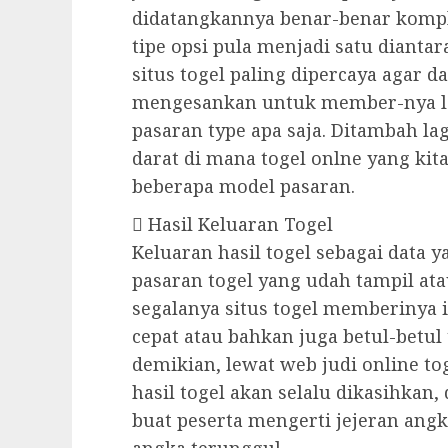
didatangkannya benar-benar kompl
tipe opsi pula menjadi satu diantar
situs togel paling dipercaya agar da
mengesankan untuk member-nya la
pasaran type apa saja. Ditambah la
darat di mana togel onlne yang kit
beberapa model pasaran.
 Hasil Keluaran Togel
Keluaran hasil togel sebagai data
pasaran togel yang udah tampil ata
segalanya situs togel memberinya 
cepat atau bahkan juga betul-bet
demikian, lewat web judi online tog
hasil togel akan selalu dikasihkan
buat peserta mengerti jejeran angk