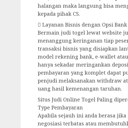
halangan maka langsung bisa meng
kepada pihak CS.
 Layanan Bisnis dengan Opsi Ban
Bermain judi togel lewat website ju
menanggung keringanan tiap pesert
transaksi bisnis yang disiapkan la
model rekening bank, e-wallet ata
hanya sekadar meringankan deposit
pembayaran yang komplet dapat p
penjudi melaksanakan withdraw ata
uang hasil kemenangan taruhan.
Situs Judi Online Togel Paling dip
Type Pembayaran
Apabila sejauh ini anda berasa jika
negosiasi terbatas atau membutuh