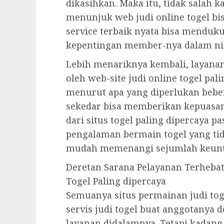
dikasihkan. Maka itu, tidak salah k
menunjuk web judi online togel bis
service terbaik nyata bisa mendu
kepentingan member-nya dalam nik
Lebih menariknya kembali, layanan 
oleh web-site judi online togel pa
menurut apa yang diperlukan bebera
sekedar bisa memberikan kepuasan 
dari situs togel paling dipercaya 
pengalaman bermain togel yang ti
mudah memenangi sejumlah keun
Deretan Sarana Pelayanan Terhebat 
Togel Paling dipercaya
Semuanya situs permainan judi tog
servis judi togel buat anggotanya
layanan didalamnya. Tetapi kadang