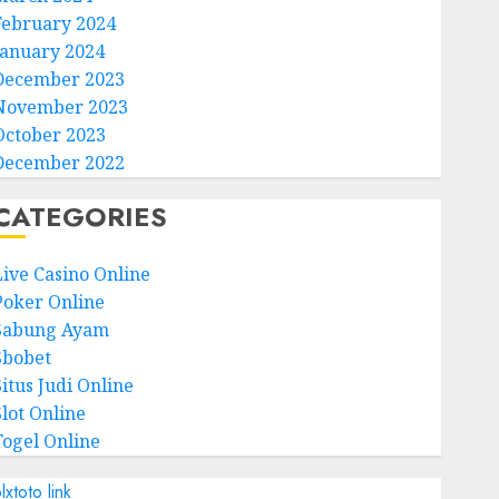
February 2024
January 2024
December 2023
November 2023
October 2023
December 2022
CATEGORIES
Live Casino Online
Poker Online
Sabung Ayam
Sbobet
Situs Judi Online
Slot Online
Togel Online
lxtoto link