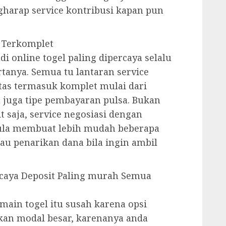
harap service kontribusi kapan pun
k Terkomplet
di online togel paling dipercaya selalu
anya. Semua tu lantaran service
ntas termasuk komplet mulai dari
u juga tipe pembayaran pulsa. Bukan
 saja, service negosiasi dengan
ula membuat lebih mudah beberapa
u penarikan dana bila ingin ambil
ercaya Deposit Paling murah Semua
 main togel itu susah karena opsi
kan modal besar, karenanya anda