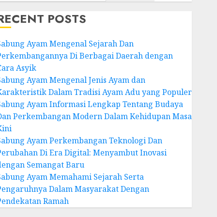
RECENT POSTS
Sabung Ayam Mengenal Sejarah Dan
Perkembangannya Di Berbagai Daerah dengan
Cara Asyik
Sabung Ayam Mengenal Jenis Ayam dan
Karakteristik Dalam Tradisi Ayam Adu yang Populer
Sabung Ayam Informasi Lengkap Tentang Budaya
Dan Perkembangan Modern Dalam Kehidupan Masa
Kini
Sabung Ayam Perkembangan Teknologi Dan
Perubahan Di Era Digital: Menyambut Inovasi
dengan Semangat Baru
Sabung Ayam Memahami Sejarah Serta
Pengaruhnya Dalam Masyarakat Dengan
Pendekatan Ramah