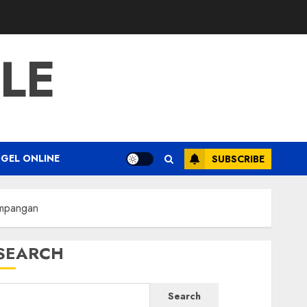
LE
GEL ONLINE
SUBSCRIBE
empangan
SEARCH
Search