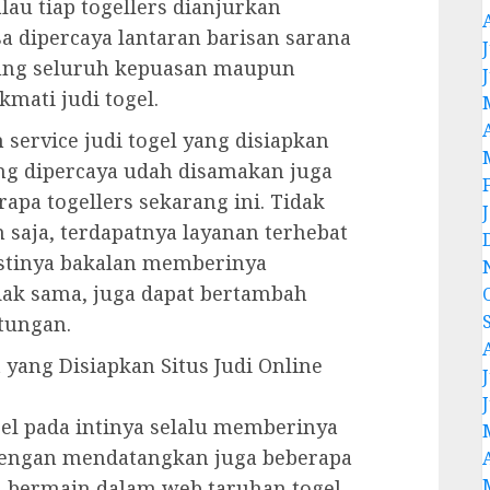
alau tiap togellers dianjurkan
a dipercaya lantaran barisan sarana
kung seluruh kepuasan maupun
mati judi togel.
service judi togel yang disiapkan
ling dipercaya udah disamakan juga
pa togellers sekarang ini. Tidak
saja, terdapatnya layanan terhebat
pastinya bakalan memberinya
dak sama, juga dapat bertambah
tungan.
yang Disiapkan Situs Judi Online
el pada intinya selalu memberinya
 dengan mendatangkan juga beberapa
, bermain dalam web taruhan togel