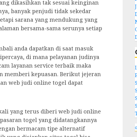
ang dikasihkan tak sesuai keinginan
ya, banyak penjudi tidak sekedar
tetapi sarana yang mendukung yang
alaman bersama-sama serunya setiap
mbali anda dapatkan di saat masuk
ipercaya, di mana pelayanan judinya
am layanan service terbaik maka
 memberi kepuasan. Berikut jejeran
kan web judi online togel dapat
ali yang terus diberi web judi online
i pasaran togel yang didatangkannya
o
engan bermacam tipe alternatif