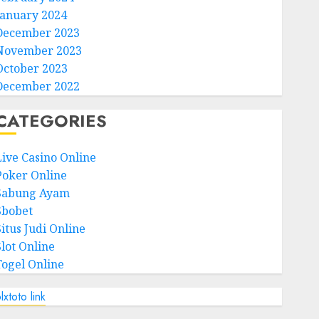
January 2024
December 2023
November 2023
October 2023
December 2022
CATEGORIES
Live Casino Online
Poker Online
Sabung Ayam
Sbobet
Situs Judi Online
Slot Online
Togel Online
lxtoto link