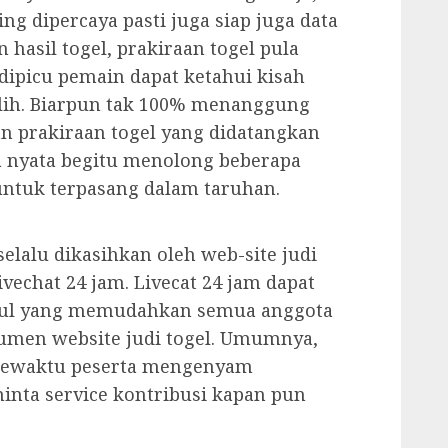
ling dipercaya pasti juga siap juga data
n hasil togel, prakiraan togel pula
ipicu pemain dapat ketahui kisah
lih. Biarpun tak 100% menanggung
n prakiraan togel yang didatangkan
ya nyata begitu menolong beberapa
untuk terpasang dalam taruhan.
elalu dikasihkan oleh web-site judi
ivechat 24 jam. Livecat 24 jam dapat
nggul yang memudahkan semua anggota
sumen website judi togel. Umumnya,
ai sewaktu peserta mengenyam
inta service kontribusi kapan pun