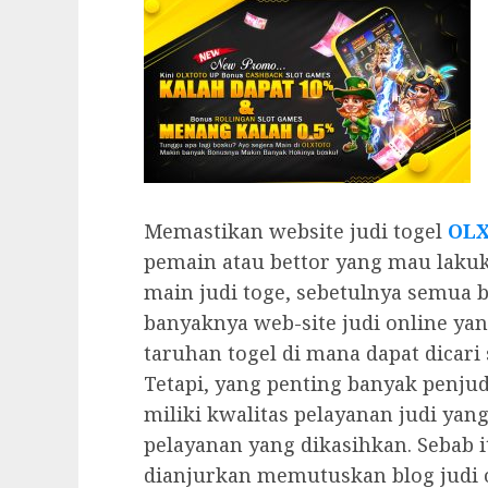
Memastikan website judi togel
OL
pemain atau bettor yang mau laku
main judi toge, sebetulnya semua b
banyaknya web-site judi online y
taruhan togel di mana dapat dicari
Tetapi, yang penting banyak penjudi 
miliki kwalitas pelayanan judi yan
pelayanan yang dikasihkan. Sebab it
dianjurkan memutuskan blog judi o