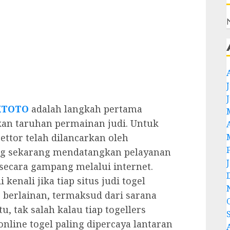
XTOTO
adalah langkah pertama
kan taruhan permainan judi. Untuk
ettor telah dilancarkan oleh
ang sekarang mendatangkan pelayanan
 secara gampang melalui internet.
kenali jika tiap situs judi togel
g berlainan, termaksud dari sarana
u, tak salah kalau tiap togellers
nline togel paling dipercaya lantaran