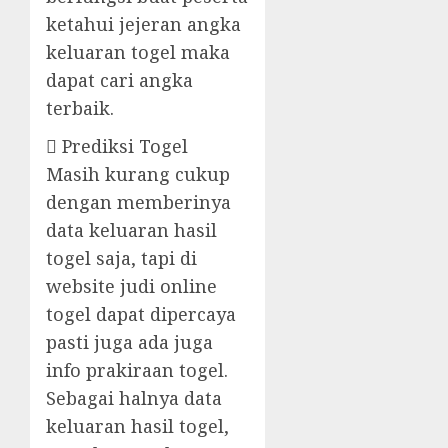
ketahui jejeran angka
keluaran togel maka
dapat cari angka
terbaik.
 Prediksi Togel
Masih kurang cukup
dengan memberinya
data keluaran hasil
togel saja, tapi di
website judi online
togel dapat dipercaya
pasti juga ada juga
info prakiraan togel.
Sebagai halnya data
keluaran hasil togel,