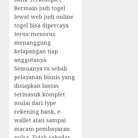
Bermain judi togel
lewat web judi online
togel bisa dipercaya
terus-menerus
menanggung
kelapangan tiap
anggotanya.
Semuanya tu sebab
pelayanan bisnis yang
disiapkan lantas
termasuk komplet
mulai dari type
rekening bank, e-
wallet atau sampai
macam pembayaran
pulsa. Tidak sekedar