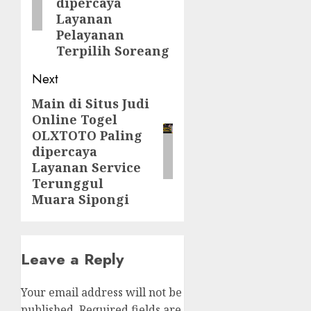
dipercaya
Layanan
Pelayanan
Terpilih Soreang
Next
Main di Situs Judi
Next
Online Togel
post:
OLXTOTO Paling
dipercaya
Layanan Service
Terunggul
Muara Sipongi
Leave a Reply
Your email address will not be
published.
Required fields are