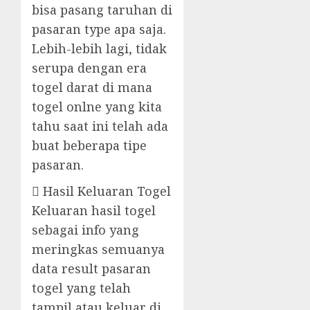
bisa pasang taruhan di
pasaran type apa saja.
Lebih-lebih lagi, tidak
serupa dengan era
togel darat di mana
togel onlne yang kita
tahu saat ini telah ada
buat beberapa tipe
pasaran.
 Hasil Keluaran Togel
Keluaran hasil togel
sebagai info yang
meringkas semuanya
data result pasaran
togel yang telah
tampil atau keluar di