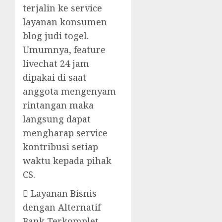
terjalin ke service
layanan konsumen
blog judi togel.
Umumnya, feature
livechat 24 jam
dipakai di saat
anggota mengenyam
rintangan maka
langsung dapat
mengharap service
kontribusi setiap
waktu kepada pihak
CS.
 Layanan Bisnis
dengan Alternatif
Bank Terkomplet