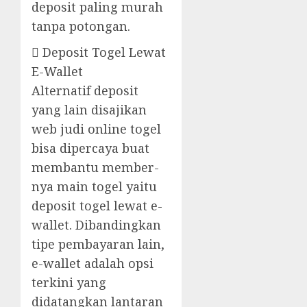
deposit paling murah
tanpa potongan.
 Deposit Togel Lewat
E-Wallet
Alternatif deposit
yang lain disajikan
web judi online togel
bisa dipercaya buat
membantu member-
nya main togel yaitu
deposit togel lewat e-
wallet. Dibandingkan
tipe pembayaran lain,
e-wallet adalah opsi
terkini yang
didatangkan lantaran