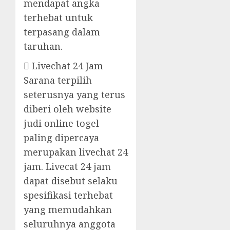
mendapat angka
terhebat untuk
terpasang dalam
taruhan.
 Livechat 24 Jam
Sarana terpilih
seterusnya yang terus
diberi oleh website
judi online togel
paling dipercaya
merupakan livechat 24
jam. Livecat 24 jam
dapat disebut selaku
spesifikasi terhebat
yang memudahkan
seluruhnya anggota