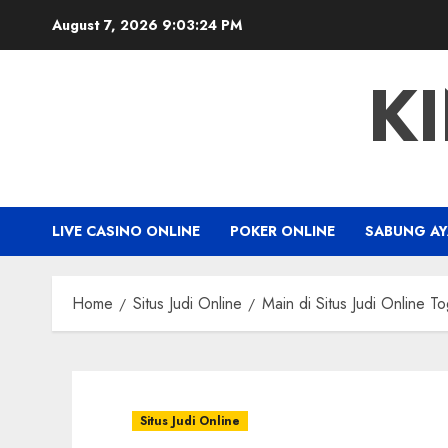
Skip
August 7, 2026
9:03:24 PM
to
content
K
LIVE CASINO ONLINE
POKER ONLINE
SABUNG A
Home
Situs Judi Online
Main di Situs Judi Online
Situs Judi Online