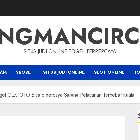
INGMANCIRC
SITUS JUDI ONLINE TOGEL TERPERCAYA
YAM
SBOBET
SITUS JUDI ONLINE
SLOT ONLINE
TO
 Togel OLXTOTO Bisa dipercaya Sarana Pelayanan Terhebat Kuala