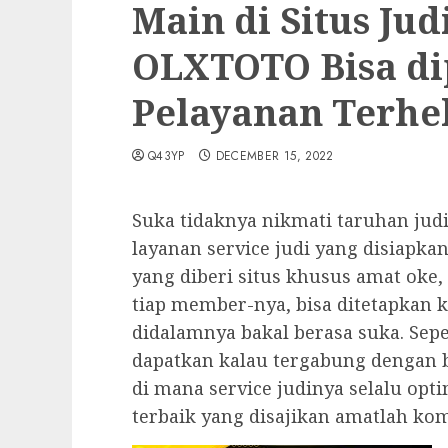
Main di Situs Jud
OLXTOTO Bisa di
Pelayanan Terhe
Q43YP
DECEMBER 15, 2022
Suka tidaknya nikmati taruhan ju
layanan service judi yang disiapkan
yang diberi situs khusus amat oke
tiap member-nya, bisa ditetapkan 
didalamnya bakal berasa suka. Sepe
dapatkan kalau tergabung dengan bl
di mana service judinya selalu opti
terbaik yang disajikan amatlah kom