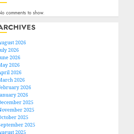
No comments to show.
ARCHIVES
August 2026
July 2026
June 2026
May 2026
April 2026
March 2026
February 2026
January 2026
December 2025
November 2025
October 2025
September 2025
August 2025