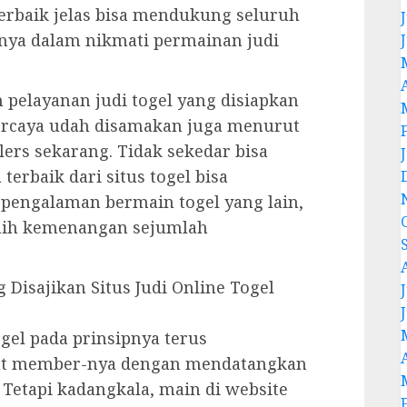
terbaik jelas bisa mendukung seluruh
nya dalam nikmati permainan judi
 pelayanan judi togel yang disiapkan
ipercaya udah disamakan juga menurut
lers sekarang. Tidak sekedar bisa
erbaik dari situs togel bisa
pengalaman bermain togel yang lain,
raih kemenangan sejumlah
 Disajikan Situs Judi Online Togel
gel pada prinsipnya terus
uat member-nya dengan mendatangkan
 Tetapi kadangkala, main di website