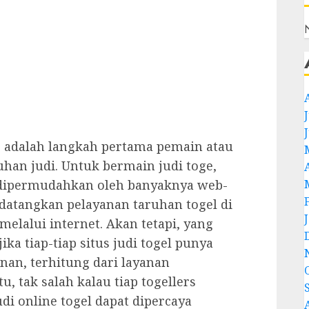
O
adalah langkah pertama pemain atau
han judi. Untuk bermain judi toge,
dipermudahkan oleh banyaknya web-
ndatangkan pelayanan taruhan togel di
elalui internet. Akan tetapi, yang
ika tiap-tiap situs judi togel punya
inan, terhitung dari layanan
u, tak salah kalau tiap togellers
i online togel dapat dipercaya