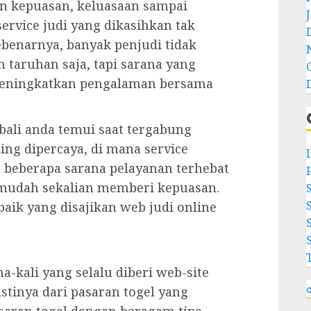
kan kepuasan, keluasaan sampai
rvice judi yang dikasihkan tak
ebenarnya, banyak penjudi tidak
taruhan saja, tapi sarana yang
meningkatkan pengalaman bersama
ali anda temui saat tergabung
ling dipercaya, di mana service
 beberapa sarana pelayanan terhebat
mudah sekalian memberi kepuasan.
baik yang disajikan web judi online
-kali yang selalu diberi web-site
o
astinya dari pasaran togel yang