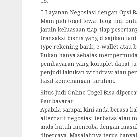
CS.
 Layanan Negosiasi dengan Opsi 
Main judi togel lewat blog judi onl
jamin keluasaan tiap-tiap peserta
transaksi bisnis yang disajikan la
type rekening bank, e-wallet atau 
Bukan hanya sebatas mempermudah 
pembayaran yang komplet dapat j
penjudi lakukan withdraw atau pe
hasil kemenangan taruhan.
Situs Judi Online Togel Bisa diper
Pembayaran
Apabila sampai kini anda berasa ka
alternatif negosiasi terbatas ata
anda butuh mencoba dengan masuk p
dipercaya. Masalahnya terus banya