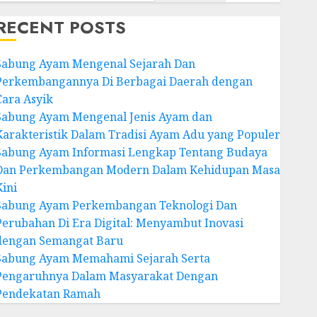
RECENT POSTS
Sabung Ayam Mengenal Sejarah Dan
Perkembangannya Di Berbagai Daerah dengan
Cara Asyik
Sabung Ayam Mengenal Jenis Ayam dan
Karakteristik Dalam Tradisi Ayam Adu yang Populer
Sabung Ayam Informasi Lengkap Tentang Budaya
Dan Perkembangan Modern Dalam Kehidupan Masa
Kini
Sabung Ayam Perkembangan Teknologi Dan
Perubahan Di Era Digital: Menyambut Inovasi
dengan Semangat Baru
Sabung Ayam Memahami Sejarah Serta
Pengaruhnya Dalam Masyarakat Dengan
Pendekatan Ramah