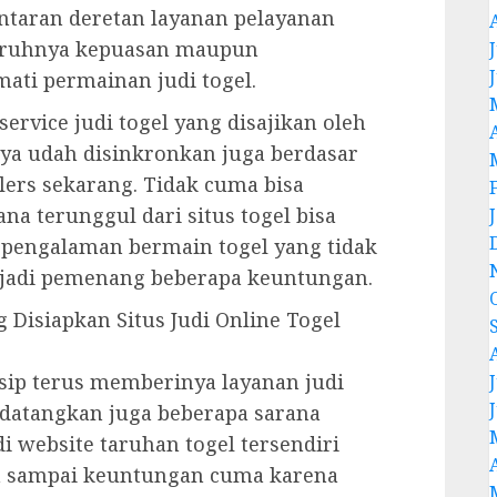
lantaran deretan layanan pelayanan
luruhnya kepuasan maupun
ati permainan judi togel.
ervice judi togel yang disajikan oleh
caya udah disinkronkan juga berdasar
lers sekarang. Tidak cuma bisa
na terunggul dari situs togel bisa
 pengalaman bermain togel yang tidak
 jadi pemenang beberapa keuntungan.
g Disiapkan Situs Judi Online Togel
insip terus memberinya layanan judi
datangkan juga beberapa sarana
 website taruhan togel tersendiri
n sampai keuntungan cuma karena