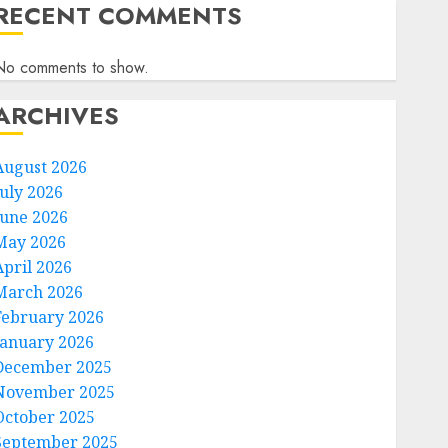
RECENT COMMENTS
No comments to show.
ARCHIVES
August 2026
July 2026
June 2026
May 2026
April 2026
March 2026
February 2026
January 2026
December 2025
November 2025
October 2025
September 2025