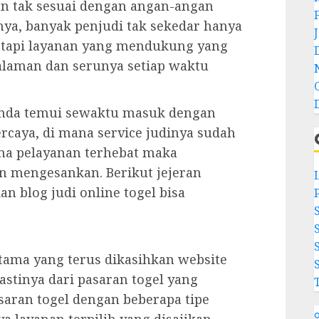
kan tak sesuai dengan angan-angan
ya, banyak penjudi tak sekedar hanya
 tapi layanan yang mendukung yang
alaman dan serunya setiap waktu
 anda temui sewaktu masuk dengan
ercaya, di mana service judinya sudah
na pelayanan terhebat maka
 mengesankan. Berikut jejeran
an blog judi online togel bisa
tama yang terus dikasihkan website
pastinya dari pasaran togel yang
saran togel dengan beberapa tipe
o