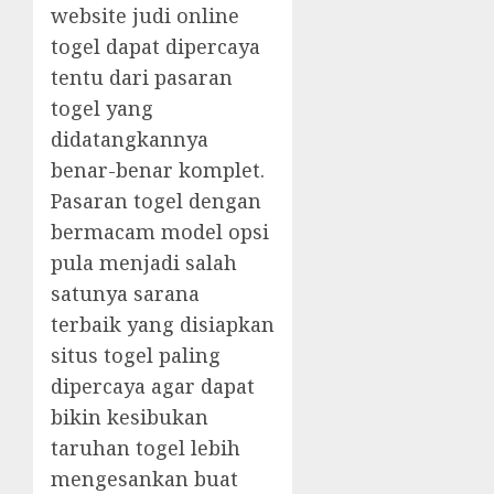
website judi online
togel dapat dipercaya
tentu dari pasaran
togel yang
didatangkannya
benar-benar komplet.
Pasaran togel dengan
bermacam model opsi
pula menjadi salah
satunya sarana
terbaik yang disiapkan
situs togel paling
dipercaya agar dapat
bikin kesibukan
taruhan togel lebih
mengesankan buat