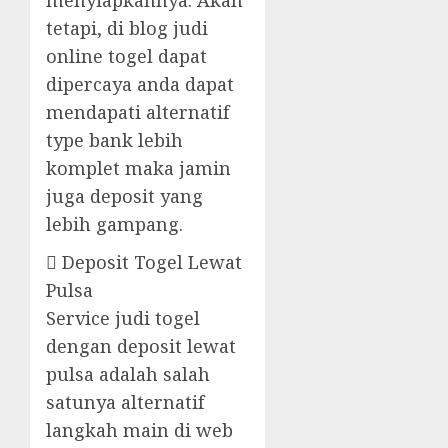
tetapi, di blog judi
online togel dapat
dipercaya anda dapat
mendapati alternatif
type bank lebih
komplet maka jamin
juga deposit yang
lebih gampang.
 Deposit Togel Lewat
Pulsa
Service judi togel
dengan deposit lewat
pulsa adalah salah
satunya alternatif
langkah main di web