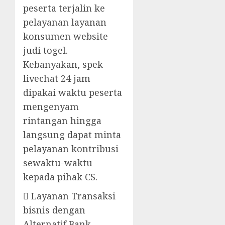
peserta terjalin ke
pelayanan layanan
konsumen website
judi togel.
Kebanyakan, spek
livechat 24 jam
dipakai waktu peserta
mengenyam
rintangan hingga
langsung dapat minta
pelayanan kontribusi
sewaktu-waktu
kepada pihak CS.
 Layanan Transaksi
bisnis dengan
Alternatif Bank