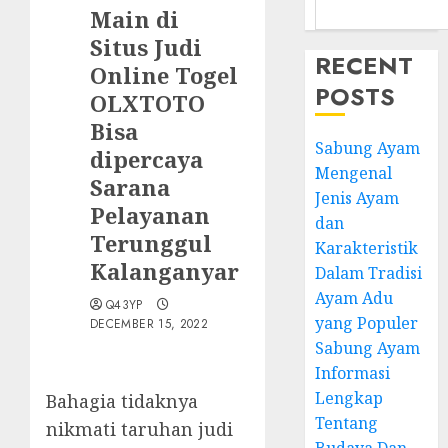
Main di
Situs Judi
RECENT
Online Togel
POSTS
OLXTOTO
Bisa
Sabung Ayam
dipercaya
Mengenal
Sarana
Jenis Ayam
Pelayanan
dan
Terunggul
Karakteristik
Kalanganyar
Dalam Tradisi
Ayam Adu
Q43YP
yang Populer
DECEMBER 15, 2022
Sabung Ayam
Informasi
Lengkap
Bahagia tidaknya
Tentang
nikmati taruhan judi