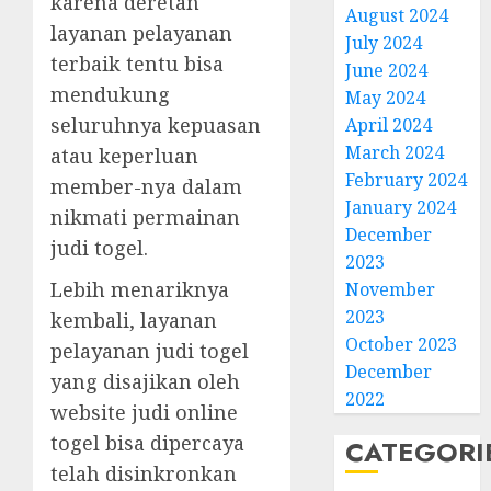
karena deretan
August 2024
layanan pelayanan
July 2024
terbaik tentu bisa
June 2024
mendukung
May 2024
seluruhnya kepuasan
April 2024
March 2024
atau keperluan
February 2024
member-nya dalam
January 2024
nikmati permainan
December
judi togel.
2023
Lebih menariknya
November
2023
kembali, layanan
October 2023
pelayanan judi togel
December
yang disajikan oleh
2022
website judi online
togel bisa dipercaya
CATEGORI
telah disinkronkan