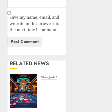
Save my name, email, and
website in this browser for
the next time I comment.
RELATED NEWS
Situs Judi Online
Situs
Judi
Online
Interaktif
Dengan
Gameplay