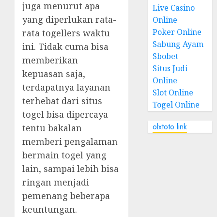
juga menurut apa
Live Casino
yang diperlukan rata-
Online
Poker Online
rata togellers waktu
Sabung Ayam
ini. Tidak cuma bisa
Sbobet
memberikan
Situs Judi
kepuasan saja,
Online
terdapatnya layanan
Slot Online
terhebat dari situs
Togel Online
togel bisa dipercaya
olxtoto link
tentu bakalan
memberi pengalaman
bermain togel yang
lain, sampai lebih bisa
ringan menjadi
pemenang beberapa
keuntungan.