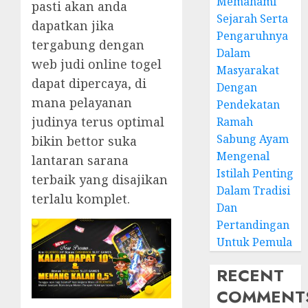
Memahami
pasti akan anda
Sejarah Serta
dapatkan jika
Pengaruhnya
tergabung dengan
Dalam
web judi online togel
Masyarakat
dapat dipercaya, di
Dengan
mana pelayanan
Pendekatan
judinya terus optimal
Ramah
Sabung Ayam
bikin bettor suka
Mengenal
lantaran sarana
Istilah Penting
terbaik yang disajikan
Dalam Tradisi
terlalu komplet.
Dan
Pertandingan
Untuk Pemula
RECENT
COMMENT