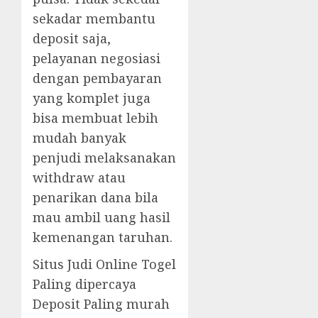
sekadar membantu
deposit saja,
pelayanan negosiasi
dengan pembayaran
yang komplet juga
bisa membuat lebih
mudah banyak
penjudi melaksanakan
withdraw atau
penarikan dana bila
mau ambil uang hasil
kemenangan taruhan.
Situs Judi Online Togel
Paling dipercaya
Deposit Paling murah