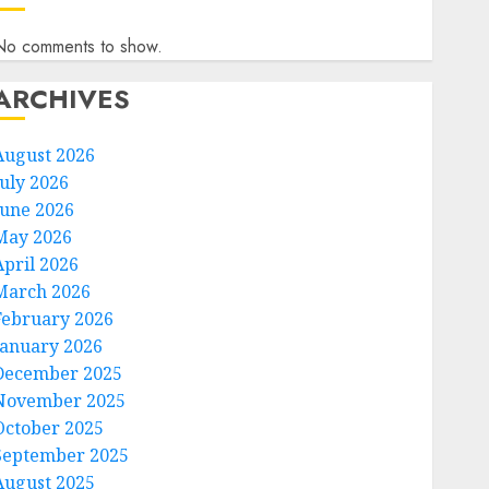
No comments to show.
ARCHIVES
August 2026
July 2026
June 2026
May 2026
April 2026
March 2026
February 2026
January 2026
December 2025
November 2025
October 2025
September 2025
August 2025