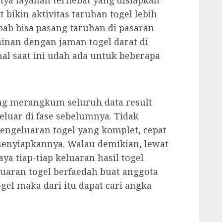
nya layanan terhebat yang disiapkan
t bikin aktivitas taruhan togel lebih
ab bisa pasang taruhan di pasaran
rlainan dengan jaman togel darat di
al saat ini udah ada untuk beberapa
yang merangkum seluruh data result
eluar di fase sebelumnya. Tidak
 pengeluaran togel yang komplet, cepat
menyiapkannya. Walau demikian, lewat
aya tiap-tiap keluaran hasil togel
eluaran togel berfaedah buat anggota
gel maka dari itu dapat cari angka