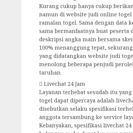
Kurang cukup hanya cukup berikan d
namun di website judi online togel 
ramalan togel. Sama dengan data ke
sama bermanfaatnya buat peserta 
deskripsi angka main bersama skem
100% menanggung tepat, sekurang
yang didatangkan website judi toge
menolong beberapa penjudi perole
taruhan.
 Livechat 24 Jam
Layanan terhebat sesudah itu yang t
togel dapat dipercaya adalah livech
disebutkan selaku spesifikasi te
anggota tersambung ke service lay
Kebanyakan, spesifikasi livechat 24