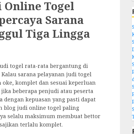
i Online Togel
percaya Sarana
ggul Tiga Lingga
udi togel rata-rata bergantung di
. Kalau sarana pelayanan judi togel
ah oke, komplet dan sesuai keperluan
 jika beberapa penjudi atau peserta
a dengan kepuasan yang pasti dapat
blog judi online togel paling
inya selalu maksimum membuat bettor
sajikan terlalu komplet.