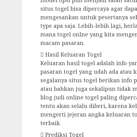
model opsi pun menjadi salah satu
situs togel bisa dipercaya agar dapa
mengesankan untuk pesertanya seb
type apa saja. Lebih-lebih lagi, be
mana togel onlne yang kita mengen
macam pasaran.
 Hasil Keluaran Togel
Keluaran hasil togel adalah info 
pasaran togel yang udah ada atau k
segalanya situs togel berikan info
atau bahkan juga sekalipun tidak 
blog judi online togel paling diperc
tentu akan selalu diberi, karena k
mengerti jejeran angka keluaran to
terbaik.
 Prediksi Togel