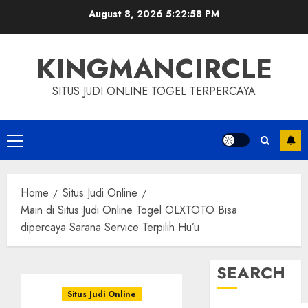
Skip
August 8, 2026
5:22:59 PM
to
content
KINGMANCIRCLE
SITUS JUDI ONLINE TOGEL TERPERCAYA
Primary
Menu
Home
Situs Judi Online
Main di Situs Judi Online Togel OLXTOTO Bisa
dipercaya Sarana Service Terpilih Hu’u
SEARCH
Situs Judi Online