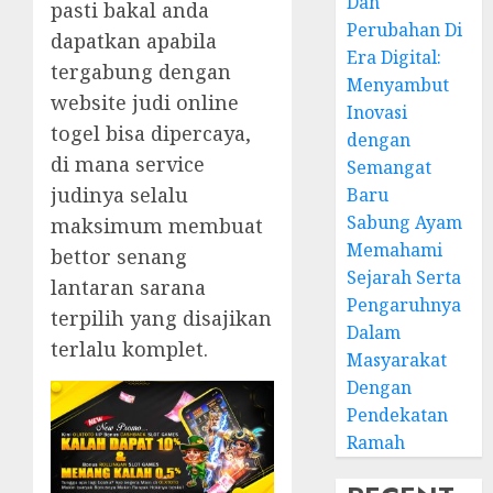
Dan
pasti bakal anda
Perubahan Di
dapatkan apabila
Era Digital:
tergabung dengan
Menyambut
website judi online
Inovasi
togel bisa dipercaya,
dengan
di mana service
Semangat
judinya selalu
Baru
Sabung Ayam
maksimum membuat
Memahami
bettor senang
Sejarah Serta
lantaran sarana
Pengaruhnya
terpilih yang disajikan
Dalam
terlalu komplet.
Masyarakat
Dengan
Pendekatan
Ramah