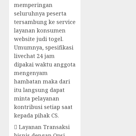
memperingan
seluruhnya peserta
tersambung ke service
layanan konsumen
website judi togel.
Umumnya, spesifikasi
livechat 24 jam
dipakai waktu anggota
mengenyam
hambatan maka dari
itu langsung dapat
minta pelayanan
kontribusi setiap saat
kepada pihak CS.
 Layanan Transaksi
bisnis dengan Opsi