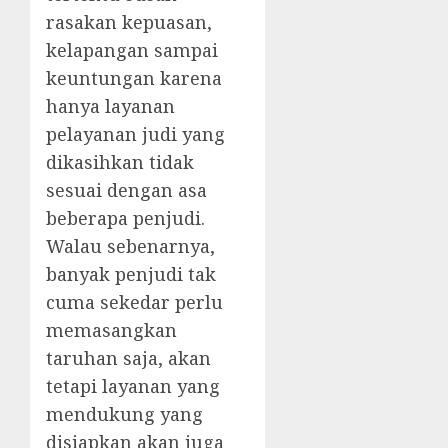
rasakan kepuasan,
kelapangan sampai
keuntungan karena
hanya layanan
pelayanan judi yang
dikasihkan tidak
sesuai dengan asa
beberapa penjudi.
Walau sebenarnya,
banyak penjudi tak
cuma sekedar perlu
memasangkan
taruhan saja, akan
tetapi layanan yang
mendukung yang
disiapkan akan juga