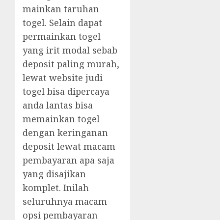
mainkan taruhan
togel. Selain dapat
permainkan togel
yang irit modal sebab
deposit paling murah,
lewat website judi
togel bisa dipercaya
anda lantas bisa
memainkan togel
dengan keringanan
deposit lewat macam
pembayaran apa saja
yang disajikan
komplet. Inilah
seluruhnya macam
opsi pembayaran