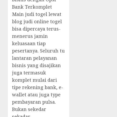
Bank Terkomplet
Main judi togel lewat
blog judi online togel
bisa dipercaya terus-
menerus jamin
keluasaan tiap
pesertanya. Seluruh tu
lantaran pelayanan
bisnis yang disajikan
juga termasuk
komplet mulai dari
tipe rekening bank, e-
wallet atau juga type
pembayaran pulsa.
Bukan sekedar
sekadar