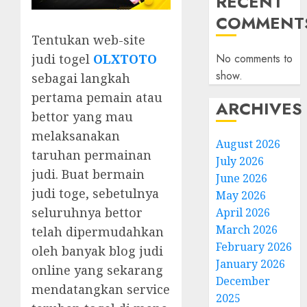
RECENT
COMMENT
Tentukan web-site
judi togel
OLXTOTO
No comments to
show.
sebagai langkah
pertama pemain atau
ARCHIVES
bettor yang mau
melaksanakan
August 2026
taruhan permainan
July 2026
judi. Buat bermain
June 2026
judi toge, sebetulnya
May 2026
seluruhnya bettor
April 2026
March 2026
telah dipermudahkan
February 2026
oleh banyak blog judi
January 2026
online yang sekarang
December
mendatangkan service
2025