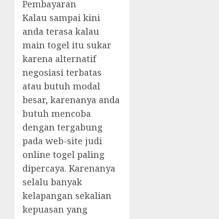
Pembayaran
Kalau sampai kini
anda terasa kalau
main togel itu sukar
karena alternatif
negosiasi terbatas
atau butuh modal
besar, karenanya anda
butuh mencoba
dengan tergabung
pada web-site judi
online togel paling
dipercaya. Karenanya
selalu banyak
kelapangan sekalian
kepuasan yang