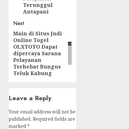
Terunggul
Antapani
Next
Main di Situs Judi
Next
Online Togel
post:
OLXTOTO Dapat
dipercaya Sarana
Pelayanan
Terhebat Bungus
Teluk Kabung
Leave a Reply
Your email address will not be
published.
Required fields are
marked
*