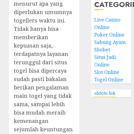
CATEGORI
menurut apa yang
diperlukan umumnya
Live Casino
togellers waktu ini.
Online
Tidak hanya bisa
Poker Online
memberikan
Sabung Ayam
kepuasan saja,
Sbobet
terdapatnya layanan
Situs Judi
terunggul dari situs
Online
togel bisa dipercaya
Slot Online
sudah pasti bakalan
Togel Online
berikan pengalaman
olxtoto link
main togel yang tidak
sama, sampai lebih
bisa mudah meraih
kemenangan
sejumlah keuntungan.