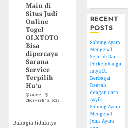
Main di
Situs Judi
RECENT
Online
POSTS
Togel
OLXTOTO
Sabung Ayam
Bisa
Mengenal
dipercaya
Sejarah Dan
Sarana
Perkembanga
Service
nnya Di
Terpilih
Berbagai
Hu’u
Daerah
dengan Cara
Q43YP
Asyik
DECEMBER 15, 2022
Sabung Ayam
Mengenal
Jenis Ayam
Bahagia tidaknya