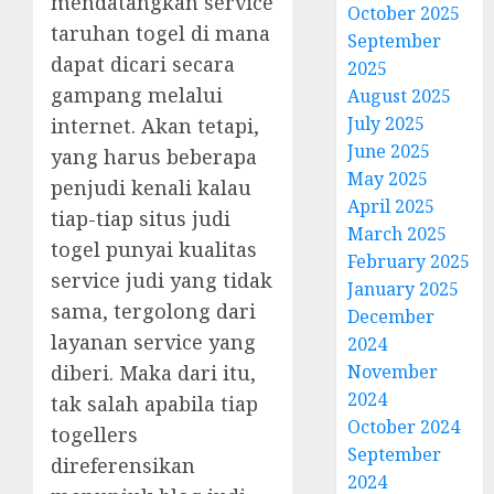
mendatangkan service
October 2025
taruhan togel di mana
September
dapat dicari secara
2025
gampang melalui
August 2025
July 2025
internet. Akan tetapi,
June 2025
yang harus beberapa
May 2025
penjudi kenali kalau
April 2025
tiap-tiap situs judi
March 2025
togel punyai kualitas
February 2025
service judi yang tidak
January 2025
sama, tergolong dari
December
layanan service yang
2024
diberi. Maka dari itu,
November
2024
tak salah apabila tiap
October 2024
togellers
September
direferensikan
2024