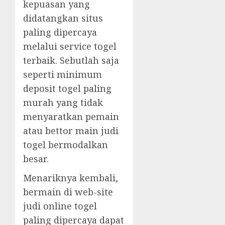
kepuasan yang
didatangkan situs
paling dipercaya
melalui service togel
terbaik. Sebutlah saja
seperti minimum
deposit togel paling
murah yang tidak
menyaratkan pemain
atau bettor main judi
togel bermodalkan
besar.
Menariknya kembali,
bermain di web-site
judi online togel
paling dipercaya dapat