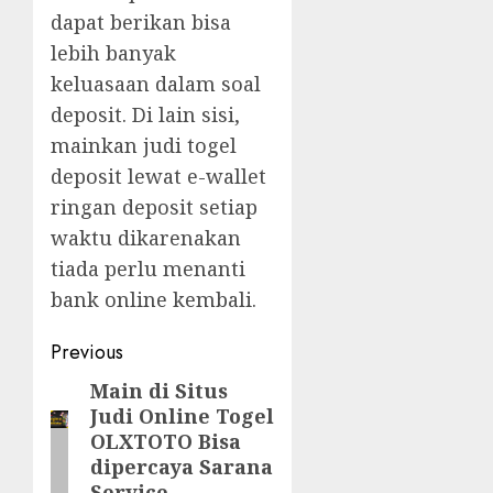
dapat berikan bisa
lebih banyak
keluasaan dalam soal
deposit. Di lain sisi,
mainkan judi togel
deposit lewat e-wallet
ringan deposit setiap
waktu dikarenakan
tiada perlu menanti
bank online kembali.
Post
Previous
navigation
Main di Situs
Previous
Judi Online Togel
post:
OLXTOTO Bisa
dipercaya Sarana
Service