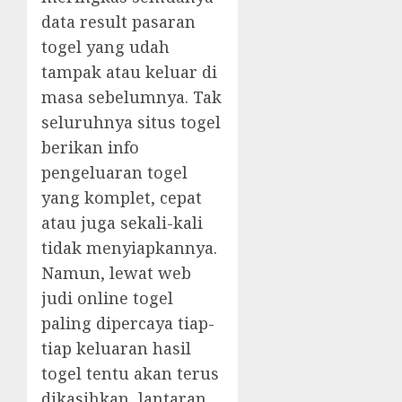
data result pasaran
togel yang udah
tampak atau keluar di
masa sebelumnya. Tak
seluruhnya situs togel
berikan info
pengeluaran togel
yang komplet, cepat
atau juga sekali-kali
tidak menyiapkannya.
Namun, lewat web
judi online togel
paling dipercaya tiap-
tiap keluaran hasil
togel tentu akan terus
dikasihkan, lantaran