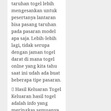
taruhan togel lebih
mengesankan untuk
pesertanya lantaran
bisa pasang taruhan
pada pasaran model
apa saja. Lebih-lebih
lagi, tidak serupa
dengan jaman togel
darat di mana togel
onlne yang kita tahu
saat ini udah ada buat
beberapa tipe pasaran.
 Hasil Keluaran Togel
Keluaran hasil togel
adalah info yang
meringkas semuanya