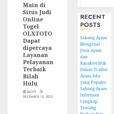
Main di
Situs Judi
RECENT
Online
POSTS
Togel
OLXTOTO
Sabung Ayam
Dapat
Mengenal
dipercaya
Jenis Ayam
Layanan
dan
Pelayanan
Karakteristik
Terbaik
Dalam Tradisi
Bilah
Ayam Adu
Hulu
yang Populer
Sabung Ayam
Q43YP
Informasi
DECEMBER 15, 2022
Lengkap
Tentang