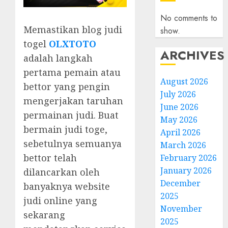
No comments to
Memastikan blog judi
show.
togel
OLXTOTO
ARCHIVES
adalah langkah
pertama pemain atau
August 2026
bettor yang pengin
July 2026
mengerjakan taruhan
June 2026
permainan judi. Buat
May 2026
bermain judi toge,
April 2026
sebetulnya semuanya
March 2026
bettor telah
February 2026
January 2026
dilancarkan oleh
December
banyaknya website
2025
judi online yang
November
sekarang
2025