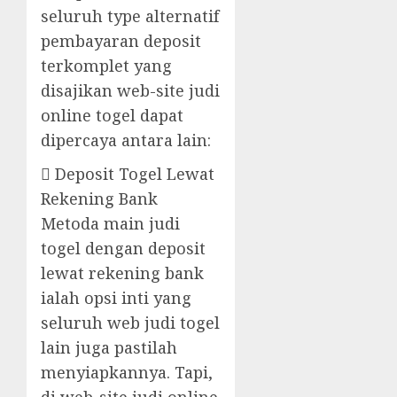
seluruh type alternatif
pembayaran deposit
terkomplet yang
disajikan web-site judi
online togel dapat
dipercaya antara lain:
 Deposit Togel Lewat
Rekening Bank
Metoda main judi
togel dengan deposit
lewat rekening bank
ialah opsi inti yang
seluruh web judi togel
lain juga pastilah
menyiapkannya. Tapi,
di web-site judi online