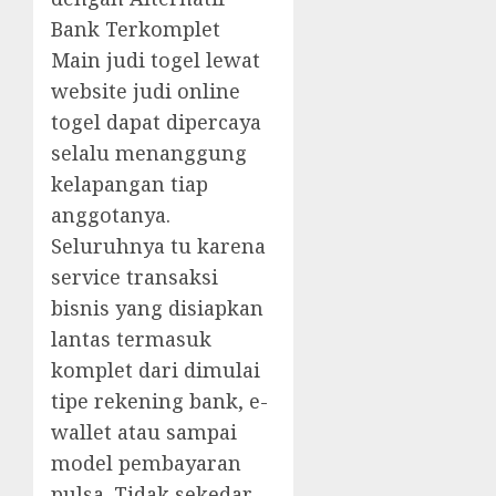
Bank Terkomplet
Main judi togel lewat
website judi online
togel dapat dipercaya
selalu menanggung
kelapangan tiap
anggotanya.
Seluruhnya tu karena
service transaksi
bisnis yang disiapkan
lantas termasuk
komplet dari dimulai
tipe rekening bank, e-
wallet atau sampai
model pembayaran
pulsa. Tidak sekedar