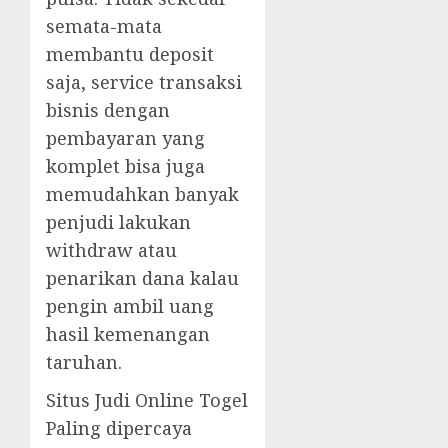
semata-mata
membantu deposit
saja, service transaksi
bisnis dengan
pembayaran yang
komplet bisa juga
memudahkan banyak
penjudi lakukan
withdraw atau
penarikan dana kalau
pengin ambil uang
hasil kemenangan
taruhan.
Situs Judi Online Togel
Paling dipercaya