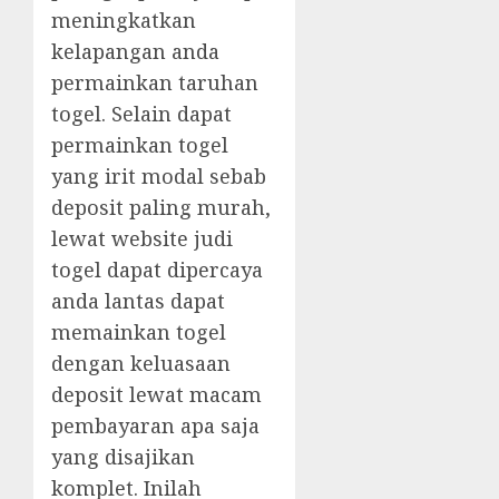
meningkatkan
kelapangan anda
permainkan taruhan
togel. Selain dapat
permainkan togel
yang irit modal sebab
deposit paling murah,
lewat website judi
togel dapat dipercaya
anda lantas dapat
memainkan togel
dengan keluasaan
deposit lewat macam
pembayaran apa saja
yang disajikan
komplet. Inilah