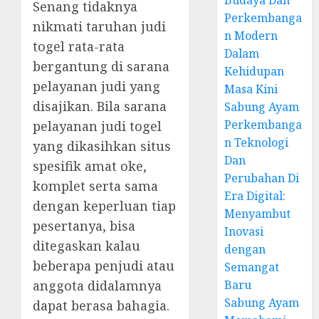
Budaya Dan
Senang tidaknya
Perkembanga
nikmati taruhan judi
n Modern
togel rata-rata
Dalam
bergantung di sarana
Kehidupan
pelayanan judi yang
Masa Kini
disajikan. Bila sarana
Sabung Ayam
Perkembanga
pelayanan judi togel
n Teknologi
yang dikasihkan situs
Dan
spesifik amat oke,
Perubahan Di
komplet serta sama
Era Digital:
dengan keperluan tiap
Menyambut
pesertanya, bisa
Inovasi
ditegaskan kalau
dengan
beberapa penjudi atau
Semangat
anggota didalamnya
Baru
Sabung Ayam
dapat berasa bahagia.