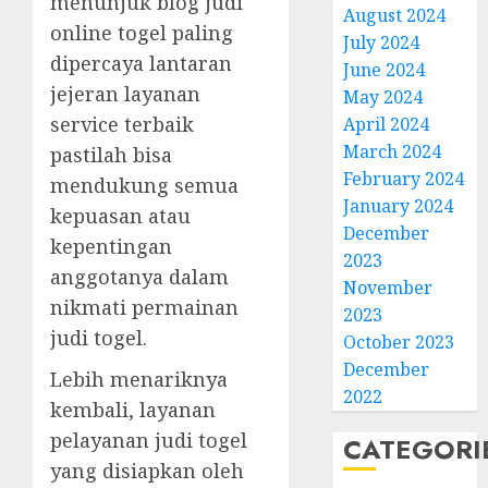
menunjuk blog judi
August 2024
online togel paling
July 2024
dipercaya lantaran
June 2024
jejeran layanan
May 2024
service terbaik
April 2024
March 2024
pastilah bisa
February 2024
mendukung semua
January 2024
kepuasan atau
December
kepentingan
2023
anggotanya dalam
November
nikmati permainan
2023
judi togel.
October 2023
December
Lebih menariknya
2022
kembali, layanan
pelayanan judi togel
CATEGORI
yang disiapkan oleh