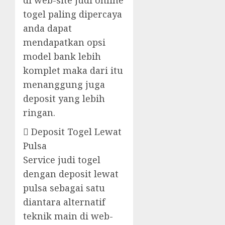
togel paling dipercaya
anda dapat
mendapatkan opsi
model bank lebih
komplet maka dari itu
menanggung juga
deposit yang lebih
ringan.
 Deposit Togel Lewat
Pulsa
Service judi togel
dengan deposit lewat
pulsa sebagai satu
diantara alternatif
teknik main di web-