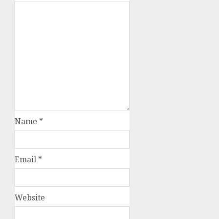
Name
*
Email
*
Website