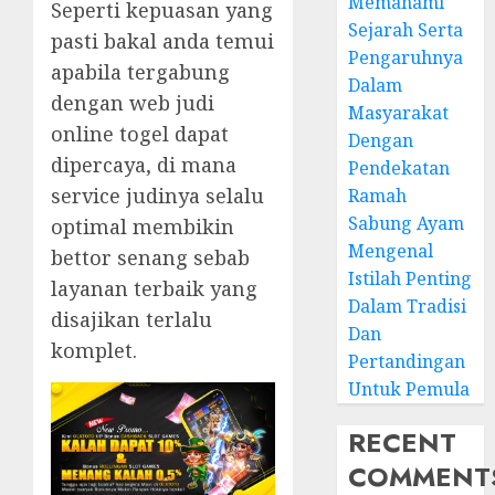
Memahami
Seperti kepuasan yang
Sejarah Serta
pasti bakal anda temui
Pengaruhnya
apabila tergabung
Dalam
dengan web judi
Masyarakat
online togel dapat
Dengan
dipercaya, di mana
Pendekatan
service judinya selalu
Ramah
Sabung Ayam
optimal membikin
Mengenal
bettor senang sebab
Istilah Penting
layanan terbaik yang
Dalam Tradisi
disajikan terlalu
Dan
komplet.
Pertandingan
Untuk Pemula
RECENT
COMMENT