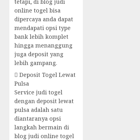
tetapi, di blog judi
online togel bisa
dipercaya anda dapat
mendapati opsi type
bank lebih komplet
hingga menanggung
juga deposit yang
lebih gampang.
 Deposit Togel Lewat
Pulsa
Service judi togel
dengan deposit lewat
pulsa adalah satu
diantaranya opsi
langkah bermain di
blog judi online togel