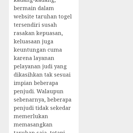
bermain dalam
website taruhan togel
tersendiri susah
rasakan kepuasan,
keluasaan juga
keuntungan cuma
karena layanan
pelayanan judi yang
dikasihkan tak sesuai
impian beberapa
penjudi. Walaupun
sebenarnya, beberapa
penjudi tidak sekedar
memerlukan
memasangkan
taruhan saja, tetapi