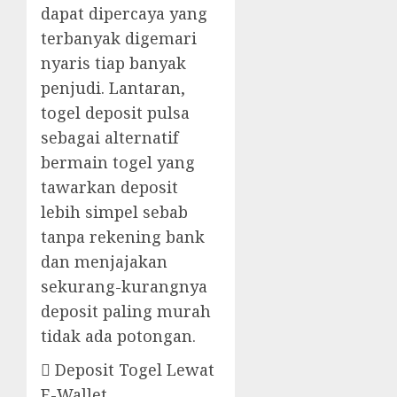
dapat dipercaya yang
terbanyak digemari
nyaris tiap banyak
penjudi. Lantaran,
togel deposit pulsa
sebagai alternatif
bermain togel yang
tawarkan deposit
lebih simpel sebab
tanpa rekening bank
dan menjajakan
sekurang-kurangnya
deposit paling murah
tidak ada potongan.
 Deposit Togel Lewat
E-Wallet