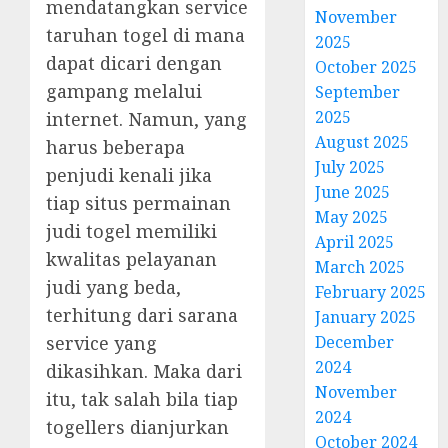
mendatangkan service
November
taruhan togel di mana
2025
dapat dicari dengan
October 2025
gampang melalui
September
2025
internet. Namun, yang
August 2025
harus beberapa
July 2025
penjudi kenali jika
June 2025
tiap situs permainan
May 2025
judi togel memiliki
April 2025
kwalitas pelayanan
March 2025
judi yang beda,
February 2025
terhitung dari sarana
January 2025
service yang
December
2024
dikasihkan. Maka dari
November
itu, tak salah bila tiap
2024
togellers dianjurkan
October 2024