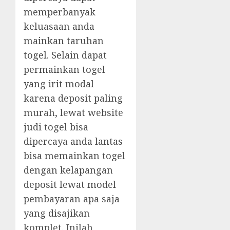
memperbanyak
keluasaan anda
mainkan taruhan
togel. Selain dapat
permainkan togel
yang irit modal
karena deposit paling
murah, lewat website
judi togel bisa
dipercaya anda lantas
bisa memainkan togel
dengan kelapangan
deposit lewat model
pembayaran apa saja
yang disajikan
komplet. Inilah