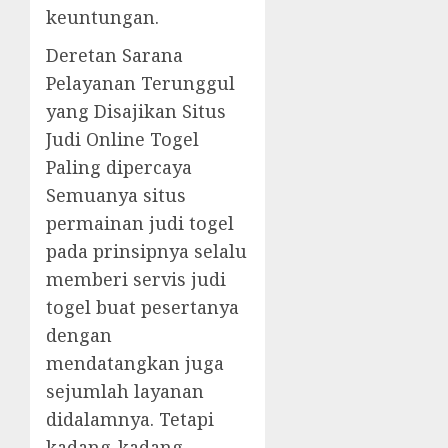
keuntungan.
Deretan Sarana
Pelayanan Terunggul
yang Disajikan Situs
Judi Online Togel
Paling dipercaya
Semuanya situs
permainan judi togel
pada prinsipnya selalu
memberi servis judi
togel buat pesertanya
dengan
mendatangkan juga
sejumlah layanan
didalamnya. Tetapi
kadang-kadang,