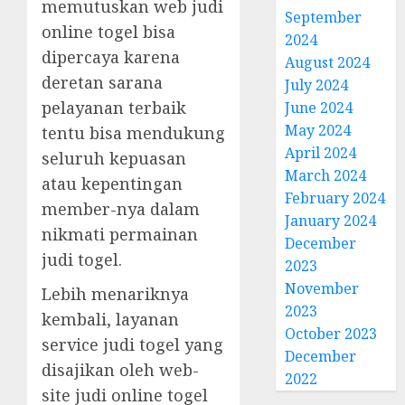
memutuskan web judi
September
online togel bisa
2024
dipercaya karena
August 2024
deretan sarana
July 2024
pelayanan terbaik
June 2024
May 2024
tentu bisa mendukung
April 2024
seluruh kepuasan
March 2024
atau kepentingan
February 2024
member-nya dalam
January 2024
nikmati permainan
December
judi togel.
2023
November
Lebih menariknya
2023
kembali, layanan
October 2023
service judi togel yang
December
disajikan oleh web-
2022
site judi online togel