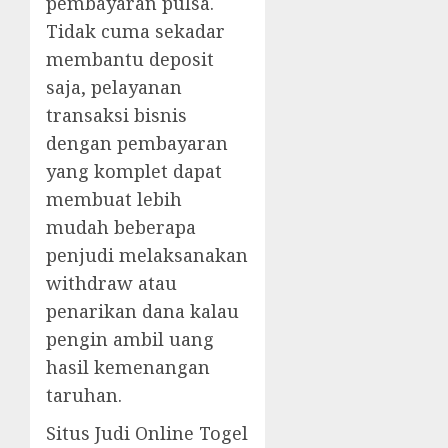
pembayaran pulsa.
Tidak cuma sekadar
membantu deposit
saja, pelayanan
transaksi bisnis
dengan pembayaran
yang komplet dapat
membuat lebih
mudah beberapa
penjudi melaksanakan
withdraw atau
penarikan dana kalau
pengin ambil uang
hasil kemenangan
taruhan.
Situs Judi Online Togel