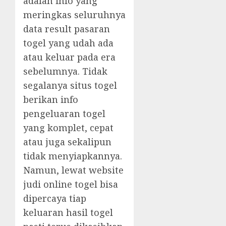
adalah info yang
meringkas seluruhnya
data result pasaran
togel yang udah ada
atau keluar pada era
sebelumnya. Tidak
segalanya situs togel
berikan info
pengeluaran togel
yang komplet, cepat
atau juga sekalipun
tidak menyiapkannya.
Namun, lewat website
judi online togel bisa
dipercaya tiap
keluaran hasil togel