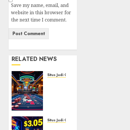
Save my name, email, and
website in this browser for
the next time I comment.
RELATED NEWS
Situs Judi Online
Situs
Judi
Online
Interaktif
Dengan
Gameplay
Kompetitif
Situs Judi Online
Dan
Situs