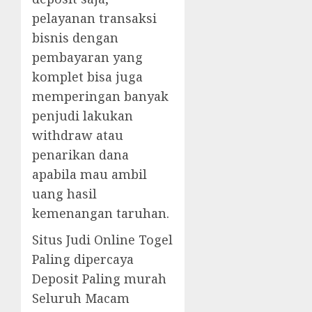
pelayanan transaksi
bisnis dengan
pembayaran yang
komplet bisa juga
memperingan banyak
penjudi lakukan
withdraw atau
penarikan dana
apabila mau ambil
uang hasil
kemenangan taruhan.
Situs Judi Online Togel
Paling dipercaya
Deposit Paling murah
Seluruh Macam