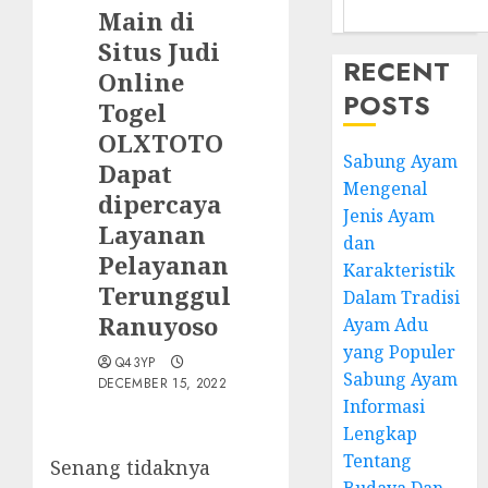
Main di
Situs Judi
RECENT
Online
POSTS
Togel
OLXTOTO
Sabung Ayam
Dapat
Mengenal
dipercaya
Jenis Ayam
Layanan
dan
Pelayanan
Karakteristik
Terunggul
Dalam Tradisi
Ranuyoso
Ayam Adu
yang Populer
Q43YP
Sabung Ayam
DECEMBER 15, 2022
Informasi
Lengkap
Tentang
Senang tidaknya