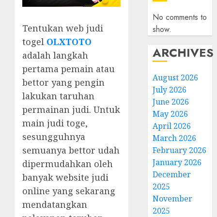
No comments to
Tentukan web judi
show.
togel
OLXTOTO
ARCHIVES
adalah langkah
pertama pemain atau
August 2026
bettor yang pengin
July 2026
lakukan taruhan
June 2026
permainan judi. Untuk
May 2026
main judi toge,
April 2026
sesungguhnya
March 2026
semuanya bettor udah
February 2026
January 2026
dipermudahkan oleh
December
banyak website judi
2025
online yang sekarang
November
mendatangkan
2025