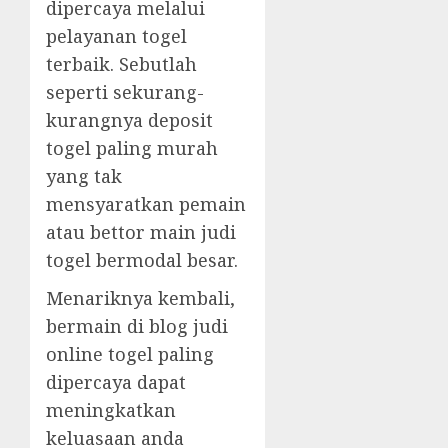
dipercaya melalui
pelayanan togel
terbaik. Sebutlah
seperti sekurang-
kurangnya deposit
togel paling murah
yang tak
mensyaratkan pemain
atau bettor main judi
togel bermodal besar.
Menariknya kembali,
bermain di blog judi
online togel paling
dipercaya dapat
meningkatkan
keluasaan anda