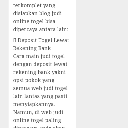
terkomplet yang
disiapkan blog judi
online togel bisa
dipercaya antara lain:
 Deposit Togel Lewat
Rekening Bank
Cara main judi togel
dengan deposit lewat
rekening bank yakni
opsi pokok yang
semua web judi togel
lain lantas yang pasti
menyiapkannya.
Namun, di web judi
online togel paling
dipercaya anda akan