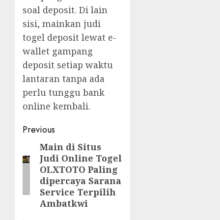
soal deposit. Di lain
sisi, mainkan judi
togel deposit lewat e-
wallet gampang
deposit setiap waktu
lantaran tanpa ada
perlu tunggu bank
online kembali.
Post
Previous
navigation
Main di Situs
Previous
Judi Online Togel
post:
OLXTOTO Paling
dipercaya Sarana
Service Terpilih
Ambatkwi