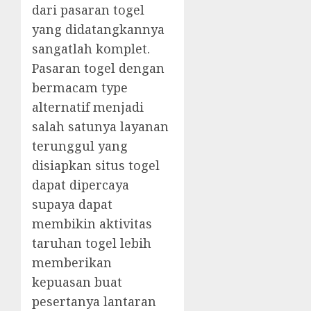
dari pasaran togel
yang didatangkannya
sangatlah komplet.
Pasaran togel dengan
bermacam type
alternatif menjadi
salah satunya layanan
terunggul yang
disiapkan situs togel
dapat dipercaya
supaya dapat
membikin aktivitas
taruhan togel lebih
memberikan
kepuasan buat
pesertanya lantaran