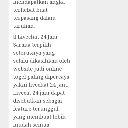
mendapatkan angka
terhebat buat
terpasang dalam
taruhan.
 Livechat 24 Jam
Sarana terpilih
seterusnya yang
selalu dikasihkan oleh
website judi online
togel paling dipercaya
yakni livechat 24 jam.
Livecat 24 jam dapat
disebutkan sebagai
feature terunggul
yang membuat lebih
mudah semua