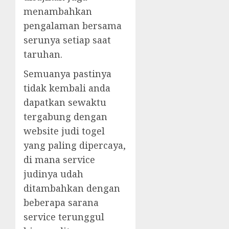
menambahkan
pengalaman bersama
serunya setiap saat
taruhan.
Semuanya pastinya
tidak kembali anda
dapatkan sewaktu
tergabung dengan
website judi togel
yang paling dipercaya,
di mana service
judinya udah
ditambahkan dengan
beberapa sarana
service terunggul