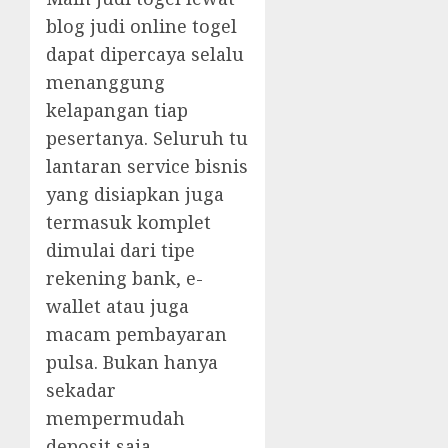
blog judi online togel
dapat dipercaya selalu
menanggung
kelapangan tiap
pesertanya. Seluruh tu
lantaran service bisnis
yang disiapkan juga
termasuk komplet
dimulai dari tipe
rekening bank, e-
wallet atau juga
macam pembayaran
pulsa. Bukan hanya
sekadar
mempermudah
deposit saja,