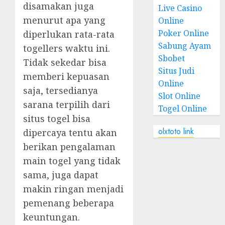
disamakan juga
Live Casino
menurut apa yang
Online
Poker Online
diperlukan rata-rata
Sabung Ayam
togellers waktu ini.
Sbobet
Tidak sekedar bisa
Situs Judi
memberi kepuasan
Online
saja, tersedianya
Slot Online
sarana terpilih dari
Togel Online
situs togel bisa
olxtoto link
dipercaya tentu akan
berikan pengalaman
main togel yang tidak
sama, juga dapat
makin ringan menjadi
pemenang beberapa
keuntungan.