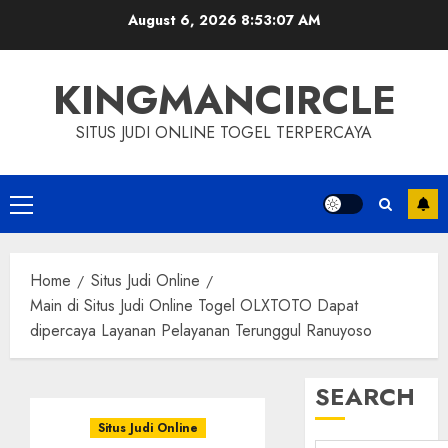
Skip
August 6, 2026
8:53:08 AM
to
content
KINGMANCIRCLE
SITUS JUDI ONLINE TOGEL TERPERCAYA
Primary
Menu
Home
Situs Judi Online
Main di Situs Judi Online Togel OLXTOTO Dapat
dipercaya Layanan Pelayanan Terunggul Ranuyoso
SEARCH
Situs Judi Online