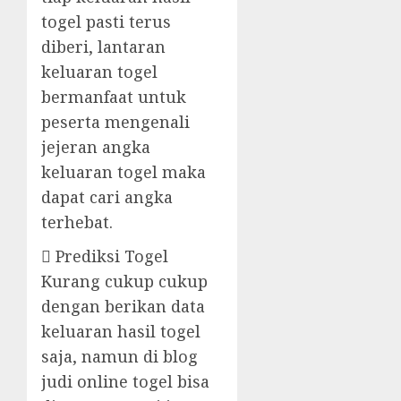
togel pasti terus
diberi, lantaran
keluaran togel
bermanfaat untuk
peserta mengenali
jejeran angka
keluaran togel maka
dapat cari angka
terhebat.
 Prediksi Togel
Kurang cukup cukup
dengan berikan data
keluaran hasil togel
saja, namun di blog
judi online togel bisa