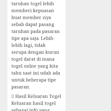
taruhan togel lebih
memberi kepuasan
buat member-nya
sebab dapat pasang
taruhan pada pasaran
tipe apa saja. Lebih-
lebih lagi, tidak
serupa dengan kurun
togel darat di mana
togel onlne yang kita
tahu saat ini udah ada
untuk beberapa tipe
pasaran.
 Hasil Keluaran Togel
Keluaran hasil togel
sebagai info yang