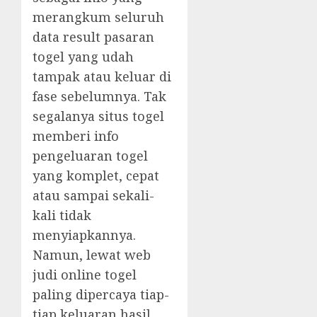
merangkum seluruh
data result pasaran
togel yang udah
tampak atau keluar di
fase sebelumnya. Tak
segalanya situs togel
memberi info
pengeluaran togel
yang komplet, cepat
atau sampai sekali-
kali tidak
menyiapkannya.
Namun, lewat web
judi online togel
paling dipercaya tiap-
tiap keluaran hasil