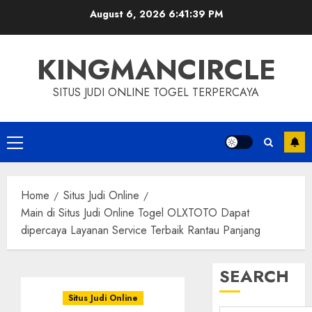
Skip
August 6, 2026
6:41:40 PM
to
content
KINGMANCIRCLE
SITUS JUDI ONLINE TOGEL TERPERCAYA
Primary
Menu
Home
Situs Judi Online
Main di Situs Judi Online Togel OLXTOTO Dapat
dipercaya Layanan Service Terbaik Rantau Panjang
SEARCH
Situs Judi Online