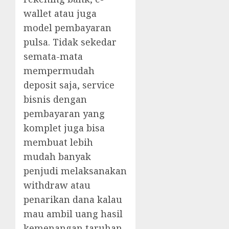
wallet atau juga
model pembayaran
pulsa. Tidak sekedar
semata-mata
mempermudah
deposit saja, service
bisnis dengan
pembayaran yang
komplet juga bisa
membuat lebih
mudah banyak
penjudi melaksanakan
withdraw atau
penarikan dana kalau
mau ambil uang hasil
kemenangan taruhan.