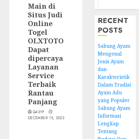
Main di
Situs Judi
RECENT
Online
POSTS
Togel
OLXTOTO
Sabung Ayam
Dapat
Mengenal
dipercaya
Jenis Ayam
Layanan
dan
Service
Karakteristik
Terbaik
Dalam Tradisi
Rantau
Ayam Adu
Panjang
yang Populer
Sabung Ayam
Q43YP
Informasi
DECEMBER 15, 2022
Lengkap
Tentang