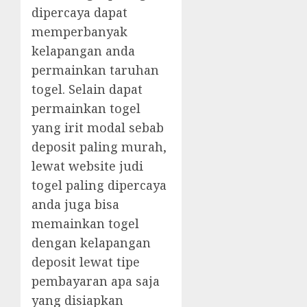
dipercaya dapat
memperbanyak
kelapangan anda
permainkan taruhan
togel. Selain dapat
permainkan togel
yang irit modal sebab
deposit paling murah,
lewat website judi
togel paling dipercaya
anda juga bisa
memainkan togel
dengan kelapangan
deposit lewat tipe
pembayaran apa saja
yang disiapkan