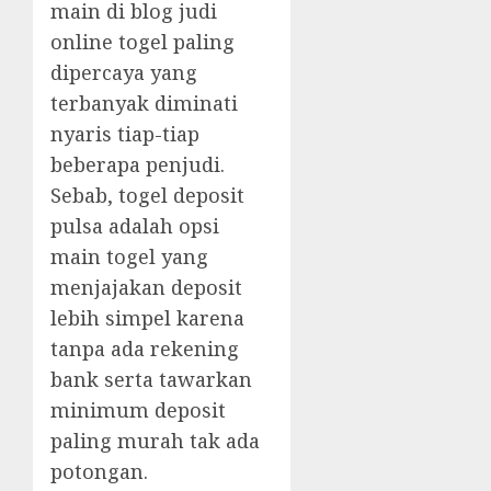
main di blog judi
online togel paling
dipercaya yang
terbanyak diminati
nyaris tiap-tiap
beberapa penjudi.
Sebab, togel deposit
pulsa adalah opsi
main togel yang
menjajakan deposit
lebih simpel karena
tanpa ada rekening
bank serta tawarkan
minimum deposit
paling murah tak ada
potongan.