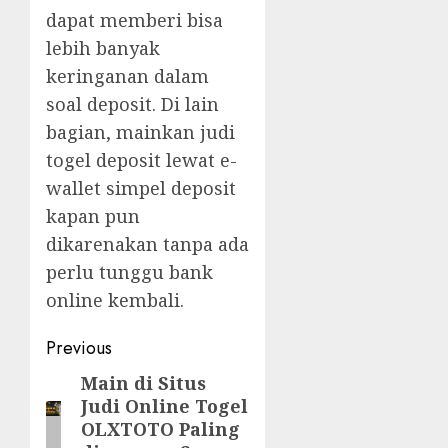
dapat memberi bisa
lebih banyak
keringanan dalam
soal deposit. Di lain
bagian, mainkan judi
togel deposit lewat e-
wallet simpel deposit
kapan pun
dikarenakan tanpa ada
perlu tunggu bank
online kembali.
Post
Previous
navigation
Main di Situs
Previous
Judi Online Togel
post:
OLXTOTO Paling