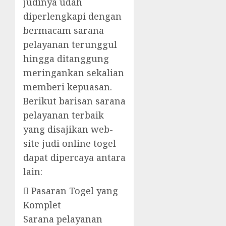
judinya udah
diperlengkapi dengan
bermacam sarana
pelayanan terunggul
hingga ditanggung
meringankan sekalian
memberi kepuasan.
Berikut barisan sarana
pelayanan terbaik
yang disajikan web-
site judi online togel
dapat dipercaya antara
lain:
 Pasaran Togel yang
Komplet
Sarana pelayanan