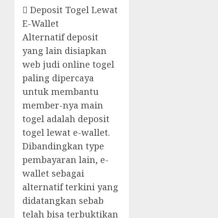
 Deposit Togel Lewat
E-Wallet
Alternatif deposit
yang lain disiapkan
web judi online togel
paling dipercaya
untuk membantu
member-nya main
togel adalah deposit
togel lewat e-wallet.
Dibandingkan type
pembayaran lain, e-
wallet sebagai
alternatif terkini yang
didatangkan sebab
telah bisa terbuktikan