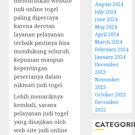
memutuskan website
August 2024
judi online togel
July 2024
paling dipercaya
June 2024
karena deretan
May 2024
layanan pelayanan
April 2024
March 2024
terbaik pastinya bisa
February 2024
mendukung seluruh
January 2024
kepuasan maupun
December
kepentingan
2023
pesertanya dalam
November
nikmati judi togel.
2023
October 2023
Lebih menariknya
December
kembali, sarana
2022
pelayanan judi togel
yang disajikan oleh
CATEGORI
web-site judi online