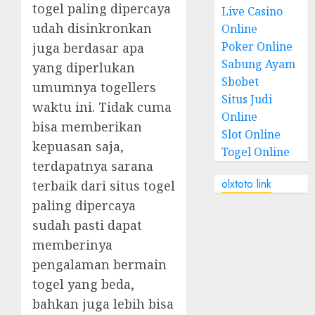
togel paling dipercaya
Live Casino
udah disinkronkan
Online
Poker Online
juga berdasar apa
Sabung Ayam
yang diperlukan
Sbobet
umumnya togellers
Situs Judi
waktu ini. Tidak cuma
Online
bisa memberikan
Slot Online
kepuasan saja,
Togel Online
terdapatnya sarana
olxtoto link
terbaik dari situs togel
paling dipercaya
sudah pasti dapat
memberinya
pengalaman bermain
togel yang beda,
bahkan juga lebih bisa