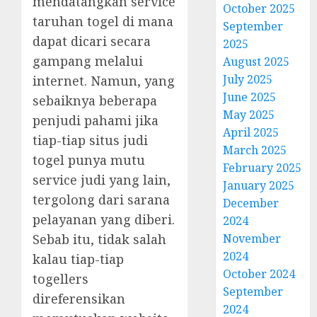
mendatangkan service
October 2025
taruhan togel di mana
September
dapat dicari secara
2025
gampang melalui
August 2025
July 2025
internet. Namun, yang
June 2025
sebaiknya beberapa
May 2025
penjudi pahami jika
April 2025
tiap-tiap situs judi
March 2025
togel punya mutu
February 2025
service judi yang lain,
January 2025
tergolong dari sarana
December
pelayanan yang diberi.
2024
Sebab itu, tidak salah
November
2024
kalau tiap-tiap
October 2024
togellers
September
direferensikan
2024