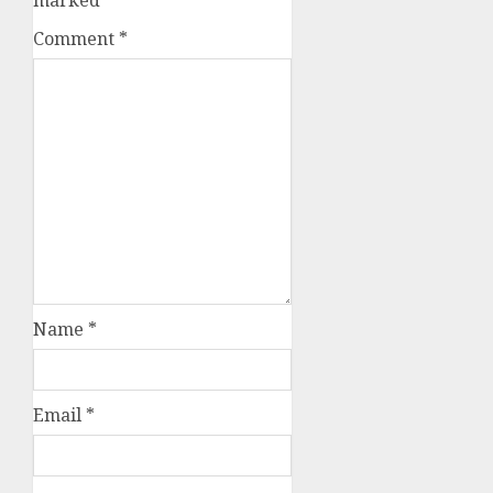
Comment
*
Name
*
Email
*