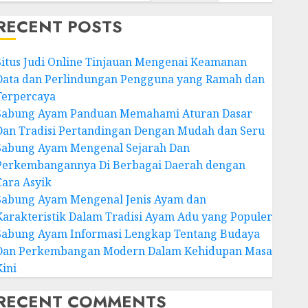
RECENT POSTS
Situs Judi Online Tinjauan Mengenai Keamanan
Data dan Perlindungan Pengguna yang Ramah dan
Terpercaya
Sabung Ayam Panduan Memahami Aturan Dasar
Dan Tradisi Pertandingan Dengan Mudah dan Seru
Sabung Ayam Mengenal Sejarah Dan
Perkembangannya Di Berbagai Daerah dengan
Cara Asyik
Sabung Ayam Mengenal Jenis Ayam dan
Karakteristik Dalam Tradisi Ayam Adu yang Populer
Sabung Ayam Informasi Lengkap Tentang Budaya
Dan Perkembangan Modern Dalam Kehidupan Masa
Kini
RECENT COMMENTS