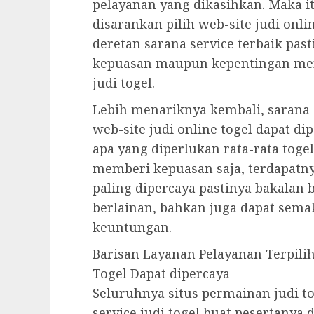
pelayanan yang dikasihkan. Maka itu
disarankan pilih web-site judi onli
deretan sarana service terbaik pa
kepuasan maupun kepentingan me
judi togel.
Lebih menariknya kembali, sarana s
web-site judi online togel dapat d
apa yang diperlukan rata-rata togel
memberi kepuasan saja, terdapatnya
paling dipercaya pastinya bakalan
berlainan, bahkan juga dapat sem
keuntungan.
Barisan Layanan Pelayanan Terpilih
Togel Dapat dipercaya
Seluruhnya situs permainan judi t
service judi togel buat pesertany