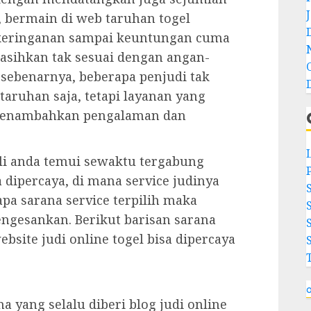
, bermain di web taruhan togel
 keringanan sampai keuntungan cuma
kasihkan tak sesuai dengan angan-
sebenarnya, beberapa penjudi tak
uhan saja, tetapi layanan yang
menambahkan pengalaman dan
li anda temui sewaktu tergabung
 dipercaya, di mana service judinya
pa sarana service terpilih maka
gesankan. Berikut barisan sarana
ebsite judi online togel bisa dipercaya
o
a yang selalu diberi blog judi online