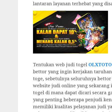
lantaran layanan terhebat yang disa
Tentukan web judi togel
OLXTOTO
bettor yang ingin kerjakan taruha
toge, sebetulnya seluruhnya betto
website judi online yang sekarang
togel di mana dapat dicari secara g
yang penting beberapa penjudi kenal
memiliki kualitas pelayanan judi y