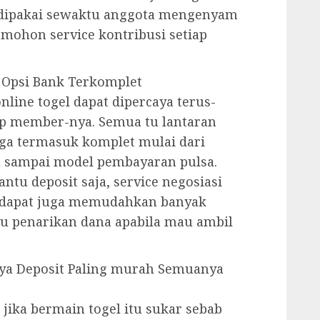
 dipakai sewaktu anggota mengenyam
mohon service kontribusi setiap
 Opsi Bank Terkomplet
nline togel dapat dipercaya terus-
ap member-nya. Semua tu lantaran
uga termasuk komplet mulai dari
u sampai model pembayaran pulsa.
u deposit saja, service negosiasi
 dapat juga memudahkan banyak
u penarikan dana apabila mau ambil
caya Deposit Paling murah Semuanya
 jika bermain togel itu sukar sebab