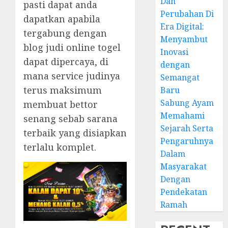
Dan
pasti dapat anda
Perubahan Di
dapatkan apabila
Era Digital:
tergabung dengan
Menyambut
blog judi online togel
Inovasi
dapat dipercaya, di
dengan
mana service judinya
Semangat
terus maksimum
Baru
Sabung Ayam
membuat bettor
Memahami
senang sebab sarana
Sejarah Serta
terbaik yang disiapkan
Pengaruhnya
terlalu komplet.
Dalam
Masyarakat
Dengan
Pendekatan
Ramah