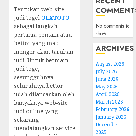
RECENT
COMMENT
Tentukan web-site
judi togel
OLXTOTO
sebagai langkah
No comments to
show.
pertama pemain atau
bettor yang mau
ARCHIVES
mengerjakan taruhan
judi. Untuk bermain
August 2026
judi toge,
July 2026
sesungguhnya
June 2026
seluruhnya bettor
May 2026
udah dilancarkan oleh
April 2026
March 2026
banyaknya web-site
February 2026
judi online yang
January 2026
sekarang
December
mendatangkan service
2025