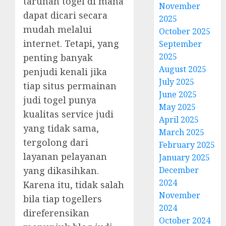
taruhan togel di mana
November
dapat dicari secara
2025
mudah melalui
October 2025
internet. Tetapi, yang
September
2025
penting banyak
August 2025
penjudi kenali jika
July 2025
tiap situs permainan
June 2025
judi togel punya
May 2025
kualitas service judi
April 2025
yang tidak sama,
March 2025
tergolong dari
February 2025
layanan pelayanan
January 2025
yang dikasihkan.
December
2024
Karena itu, tidak salah
November
bila tiap togellers
2024
direferensikan
October 2024