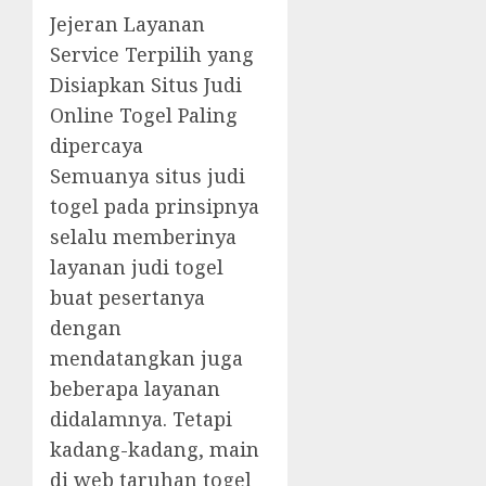
Jejeran Layanan
Service Terpilih yang
Disiapkan Situs Judi
Online Togel Paling
dipercaya
Semuanya situs judi
togel pada prinsipnya
selalu memberinya
layanan judi togel
buat pesertanya
dengan
mendatangkan juga
beberapa layanan
didalamnya. Tetapi
kadang-kadang, main
di web taruhan togel