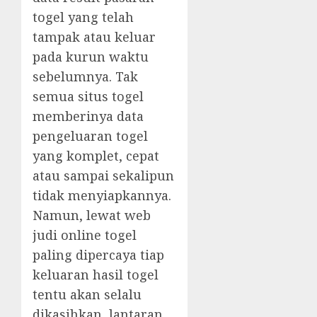
togel yang telah
tampak atau keluar
pada kurun waktu
sebelumnya. Tak
semua situs togel
memberinya data
pengeluaran togel
yang komplet, cepat
atau sampai sekalipun
tidak menyiapkannya.
Namun, lewat web
judi online togel
paling dipercaya tiap
keluaran hasil togel
tentu akan selalu
dikasihkan, lantaran