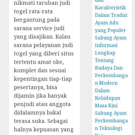
dan
nikmati taruhan judi
Karakteristik
togel rata-rata
Dalam Tradisi
bergantung pada
Ayam Adu
sarana service judi
yang Populer
yang disajikan. Kalau
Sabung Ayam
sarana pelayanan judi
Informasi
Lengkap
togel yang diberi situs
Tentang
tertentu amat oke,
Budaya Dan
komplet dan sesuai
Perkembanga
kepentingan tiap-tiap
n Modern
pesertanya, bisa
Dalam
dijamin jika banyak
Kehidupan
penjudi atau anggota
Masa Kini
didalamnya bakal
Sabung Ayam
terasa suka. Sebagai
Perkembanga
n Teknologi
halnya kepuasan yang