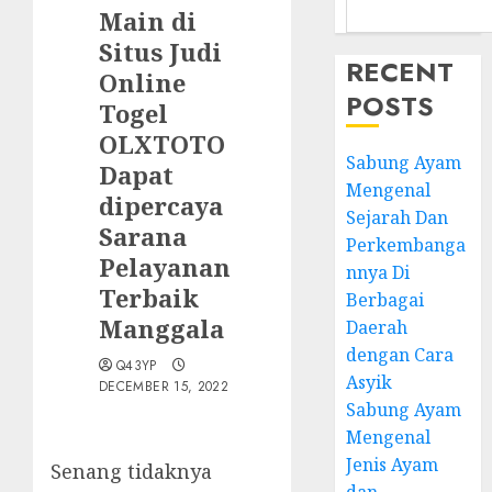
Main di
Situs Judi
RECENT
Online
POSTS
Togel
OLXTOTO
Sabung Ayam
Dapat
Mengenal
dipercaya
Sejarah Dan
Sarana
Perkembanga
Pelayanan
nnya Di
Terbaik
Berbagai
Manggala
Daerah
dengan Cara
Q43YP
Asyik
DECEMBER 15, 2022
Sabung Ayam
Mengenal
Jenis Ayam
Senang tidaknya