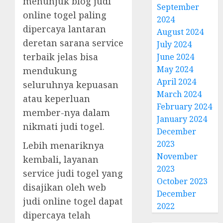
menunjuk blog judi
September
online togel paling
2024
dipercaya lantaran
August 2024
deretan sarana service
July 2024
terbaik jelas bisa
June 2024
May 2024
mendukung
April 2024
seluruhnya kepuasan
March 2024
atau keperluan
February 2024
member-nya dalam
January 2024
nikmati judi togel.
December
2023
Lebih menariknya
November
kembali, layanan
2023
service judi togel yang
October 2023
disajikan oleh web
December
judi online togel dapat
2022
dipercaya telah