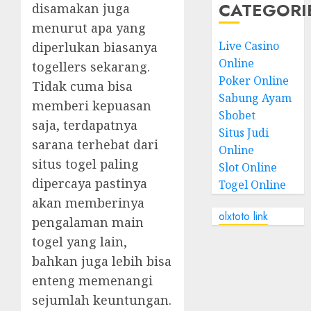
CATEGORI
disamakan juga
menurut apa yang
Live Casino
diperlukan biasanya
Online
togellers sekarang.
Poker Online
Tidak cuma bisa
Sabung Ayam
memberi kepuasan
Sbobet
saja, terdapatnya
Situs Judi
sarana terhebat dari
Online
situs togel paling
Slot Online
dipercaya pastinya
Togel Online
akan memberinya
olxtoto link
pengalaman main
togel yang lain,
bahkan juga lebih bisa
enteng memenangi
sejumlah keuntungan.