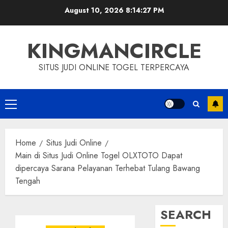
Skip
August 10, 2026
8:14:28 PM
to
content
KINGMANCIRCLE
SITUS JUDI ONLINE TOGEL TERPERCAYA
Primary
Menu
Home
Situs Judi Online
Main di Situs Judi Online Togel OLXTOTO Dapat
dipercaya Sarana Pelayanan Terhebat Tulang Bawang
Tengah
SEARCH