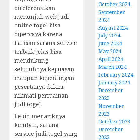
October 2024
direferensikan
September
menunjuk web judi
2024
online togel bisa
August 2024
dipercaya karena
July 2024
barisan sarana service
June 2024
terbaik jelas bisa
May 2024
April 2024
mendukung
March 2024
seluruhnya kepuasan
February 2024
maupun kepentingan
January 2024
pesertanya dalam
December
nikmati permainan
2023
judi togel.
November
2023
Lebih menariknya
October 2023
kembali, sarana
December
service judi togel yang
2022