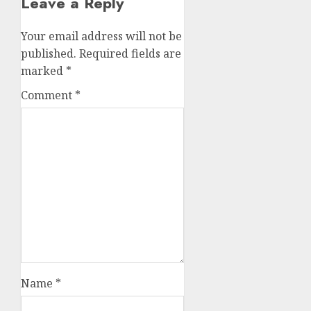
Leave a Reply
Your email address will not be
published.
Required fields are
marked
*
Comment
*
Name
*