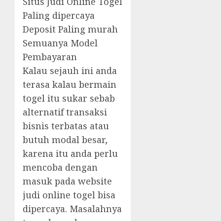
Situs Judi Online Togel
Paling dipercaya
Deposit Paling murah
Semuanya Model
Pembayaran
Kalau sejauh ini anda
terasa kalau bermain
togel itu sukar sebab
alternatif transaksi
bisnis terbatas atau
butuh modal besar,
karena itu anda perlu
mencoba dengan
masuk pada website
judi online togel bisa
dipercaya. Masalahnya