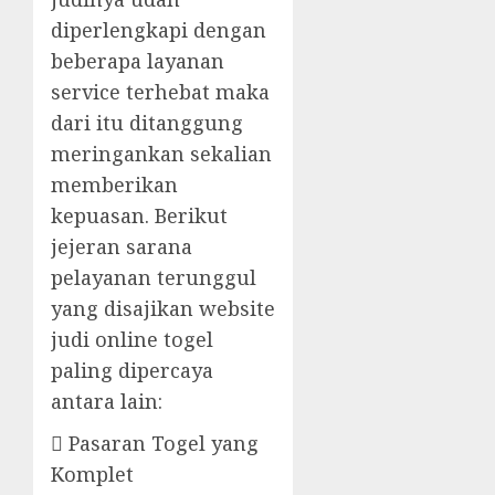
diperlengkapi dengan
beberapa layanan
service terhebat maka
dari itu ditanggung
meringankan sekalian
memberikan
kepuasan. Berikut
jejeran sarana
pelayanan terunggul
yang disajikan website
judi online togel
paling dipercaya
antara lain:
 Pasaran Togel yang
Komplet