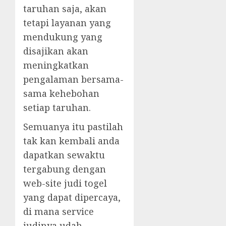
taruhan saja, akan
tetapi layanan yang
mendukung yang
disajikan akan
meningkatkan
pengalaman bersama-
sama kehebohan
setiap taruhan.
Semuanya itu pastilah
tak kan kembali anda
dapatkan sewaktu
tergabung dengan
web-site judi togel
yang dapat dipercaya,
di mana service
judinya udah