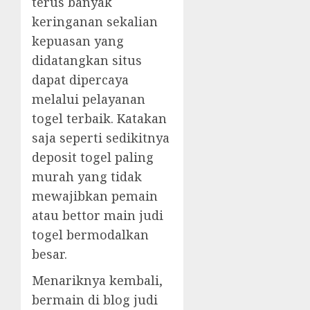
terus banyak
keringanan sekalian
kepuasan yang
didatangkan situs
dapat dipercaya
melalui pelayanan
togel terbaik. Katakan
saja seperti sedikitnya
deposit togel paling
murah yang tidak
mewajibkan pemain
atau bettor main judi
togel bermodalkan
besar.
Menariknya kembali,
bermain di blog judi