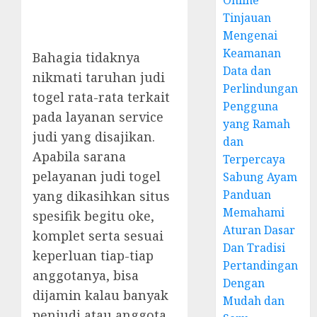
Online
Tinjauan
Mengenai
Keamanan
Bahagia tidaknya
Data dan
nikmati taruhan judi
Perlindungan
togel rata-rata terkait
Pengguna
pada layanan service
yang Ramah
judi yang disajikan.
dan
Apabila sarana
Terpercaya
pelayanan judi togel
Sabung Ayam
Panduan
yang dikasihkan situs
Memahami
spesifik begitu oke,
Aturan Dasar
komplet serta sesuai
Dan Tradisi
keperluan tiap-tiap
Pertandingan
anggotanya, bisa
Dengan
dijamin kalau banyak
Mudah dan
penjudi atau anggota