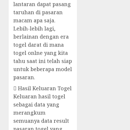
lantaran dapat pasang
taruhan di pasaran
macam apa saja.
Lebih-lebih lagi,
berlainan dengan era
togel darat di mana
togel onlne yang kita
tahu saat ini telah siap
untuk beberapa model
pasaran.
 Hasil Keluaran Togel
Keluaran hasil togel
sebagai data yang
merangkum
semuanya data result
pasaran togel yang