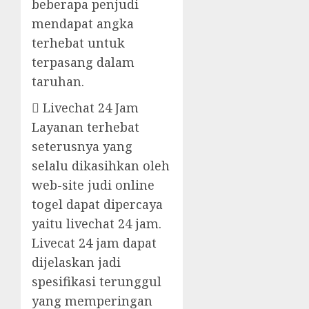
beberapa penjudi
mendapat angka
terhebat untuk
terpasang dalam
taruhan.
 Livechat 24 Jam
Layanan terhebat
seterusnya yang
selalu dikasihkan oleh
web-site judi online
togel dapat dipercaya
yaitu livechat 24 jam.
Livecat 24 jam dapat
dijelaskan jadi
spesifikasi terunggul
yang memperingan