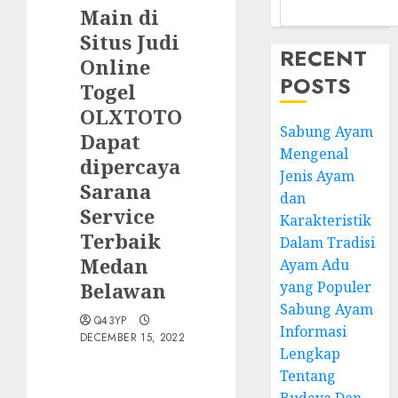
Main di
Situs Judi
RECENT
Online
POSTS
Togel
OLXTOTO
Sabung Ayam
Dapat
Mengenal
dipercaya
Jenis Ayam
Sarana
dan
Service
Karakteristik
Terbaik
Dalam Tradisi
Medan
Ayam Adu
Belawan
yang Populer
Sabung Ayam
Q43YP
Informasi
DECEMBER 15, 2022
Lengkap
Tentang