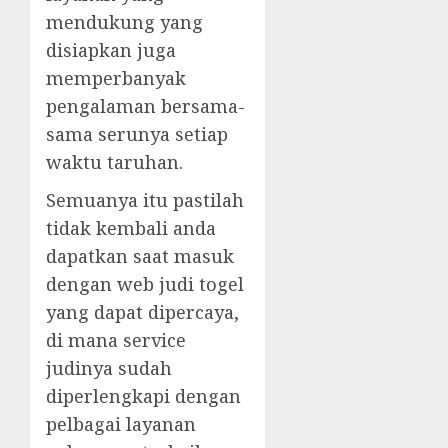
mendukung yang
disiapkan juga
memperbanyak
pengalaman bersama-
sama serunya setiap
waktu taruhan.
Semuanya itu pastilah
tidak kembali anda
dapatkan saat masuk
dengan web judi togel
yang dapat dipercaya,
di mana service
judinya sudah
diperlengkapi dengan
pelbagai layanan