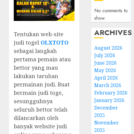
No comments to
show.
ARCHIVES
Tentukan web-site
judi togel
OLXTOTO
August 2026
sebagai langkah
July 2026
pertama pemain atau
June 2026
bettor yang mau
May 2026
lakukan taruhan
April 2026
permainan judi. Buat
March 2026
bermain judi toge,
February 2026
January 2026
sesungguhnya
December
seluruh bettor telah
2025
dilancarkan oleh
November
banyak website judi
2025