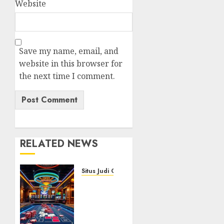
Website
Save my name, email, and
website in this browser for
the next time I comment.
RELATED NEWS
Situs Judi Online
Situs
Judi
Online
Interaktif