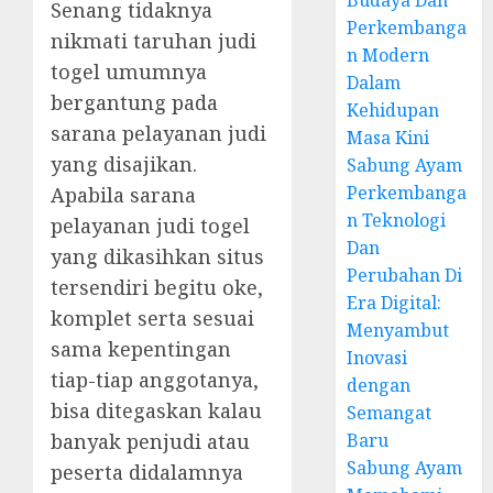
Budaya Dan
Senang tidaknya
Perkembanga
nikmati taruhan judi
n Modern
togel umumnya
Dalam
bergantung pada
Kehidupan
sarana pelayanan judi
Masa Kini
yang disajikan.
Sabung Ayam
Perkembanga
Apabila sarana
n Teknologi
pelayanan judi togel
Dan
yang dikasihkan situs
Perubahan Di
tersendiri begitu oke,
Era Digital:
komplet serta sesuai
Menyambut
sama kepentingan
Inovasi
tiap-tiap anggotanya,
dengan
bisa ditegaskan kalau
Semangat
banyak penjudi atau
Baru
Sabung Ayam
peserta didalamnya