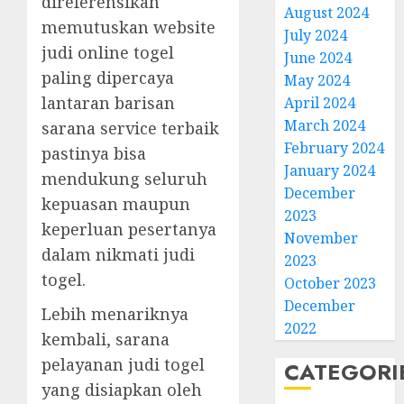
direferensikan
August 2024
memutuskan website
July 2024
judi online togel
June 2024
paling dipercaya
May 2024
lantaran barisan
April 2024
March 2024
sarana service terbaik
February 2024
pastinya bisa
January 2024
mendukung seluruh
December
kepuasan maupun
2023
keperluan pesertanya
November
dalam nikmati judi
2023
togel.
October 2023
December
Lebih menariknya
2022
kembali, sarana
pelayanan judi togel
CATEGORI
yang disiapkan oleh