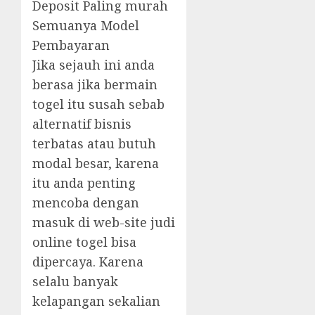
Deposit Paling murah
Semuanya Model
Pembayaran
Jika sejauh ini anda
berasa jika bermain
togel itu susah sebab
alternatif bisnis
terbatas atau butuh
modal besar, karena
itu anda penting
mencoba dengan
masuk di web-site judi
online togel bisa
dipercaya. Karena
selalu banyak
kelapangan sekalian