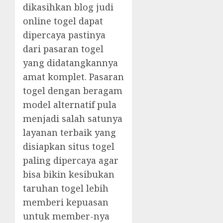
dikasihkan blog judi
online togel dapat
dipercaya pastinya
dari pasaran togel
yang didatangkannya
amat komplet. Pasaran
togel dengan beragam
model alternatif pula
menjadi salah satunya
layanan terbaik yang
disiapkan situs togel
paling dipercaya agar
bisa bikin kesibukan
taruhan togel lebih
memberi kepuasan
untuk member-nya