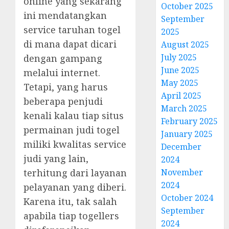
online yang sekarang
October 2025
ini mendatangkan
September
service taruhan togel
2025
di mana dapat dicari
August 2025
July 2025
dengan gampang
June 2025
melalui internet.
May 2025
Tetapi, yang harus
April 2025
beberapa penjudi
March 2025
kenali kalau tiap situs
February 2025
permainan judi togel
January 2025
miliki kwalitas service
December
judi yang lain,
2024
terhitung dari layanan
November
2024
pelayanan yang diberi.
October 2024
Karena itu, tak salah
September
apabila tiap togellers
2024