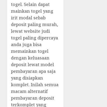
togel. Selain dapat
mainkan togel yang
irit modal sebab
deposit paling murah,
lewat website judi
togel paling dipercaya
anda juga bisa
memainkan togel
dengan keluasaan
deposit lewat model
pembayaran apa saja
yang disiapkan
komplet. Inilah semua
macam alternatif
pembayaran deposit
terkomplet yang