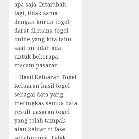
apa saja. Ditambah
lagi, tidak sama
dengan kurun togel
darat di mana togel
onlne yang kita tahu
saat ini udah ada
untuk beberapa
macam pasaran.
 Hasil Keluaran Togel
Keluaran hasil togel
sebagai data yang
meringkas semua data
result pasaran togel
yang telah tampak
atau keluar di fase
sebelumnya. Tidak