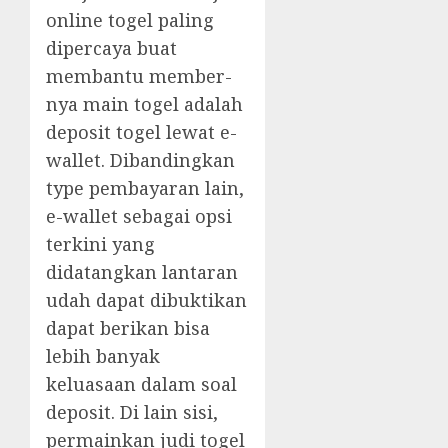
online togel paling
dipercaya buat
membantu member-
nya main togel adalah
deposit togel lewat e-
wallet. Dibandingkan
type pembayaran lain,
e-wallet sebagai opsi
terkini yang
didatangkan lantaran
udah dapat dibuktikan
dapat berikan bisa
lebih banyak
keluasaan dalam soal
deposit. Di lain sisi,
permainkan judi togel