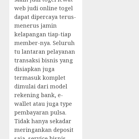
web judi online togel
dapat dipercaya terus-
menerus jamin
kelapangan tiap-tiap
member-nya. Seluruh
tu lantaran pelayanan
transaksi bisnis yang
disiapkan juga
termasuk komplet
dimulai dari model
rekening bank, e-
wallet atau juga type
pembayaran pulsa.
Tidak hanya sekadar
meringankan deposit
saja, service bisnis