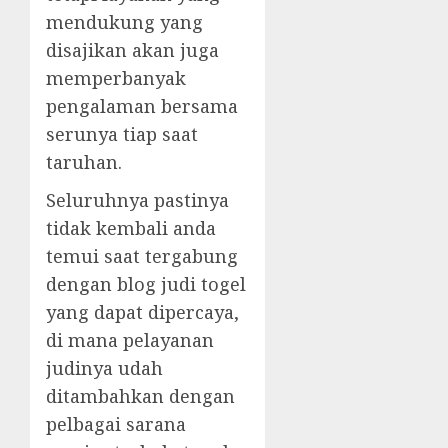
mendukung yang
disajikan akan juga
memperbanyak
pengalaman bersama
serunya tiap saat
taruhan.
Seluruhnya pastinya
tidak kembali anda
temui saat tergabung
dengan blog judi togel
yang dapat dipercaya,
di mana pelayanan
judinya udah
ditambahkan dengan
pelbagai sarana