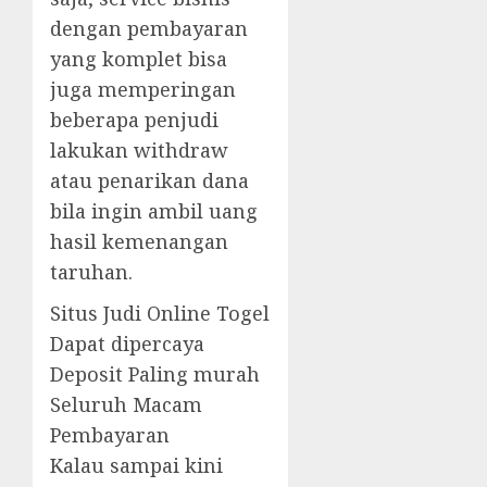
dengan pembayaran
yang komplet bisa
juga memperingan
beberapa penjudi
lakukan withdraw
atau penarikan dana
bila ingin ambil uang
hasil kemenangan
taruhan.
Situs Judi Online Togel
Dapat dipercaya
Deposit Paling murah
Seluruh Macam
Pembayaran
Kalau sampai kini