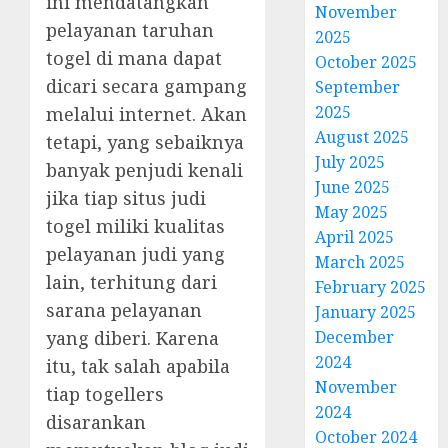
ini mendatangkan
November
pelayanan taruhan
2025
togel di mana dapat
October 2025
dicari secara gampang
September
2025
melalui internet. Akan
August 2025
tetapi, yang sebaiknya
July 2025
banyak penjudi kenali
June 2025
jika tiap situs judi
May 2025
togel miliki kualitas
April 2025
pelayanan judi yang
March 2025
lain, terhitung dari
February 2025
sarana pelayanan
January 2025
yang diberi. Karena
December
2024
itu, tak salah apabila
November
tiap togellers
2024
disarankan
October 2024