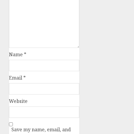
Name
*
Email
*
Website
Save my name, email, and