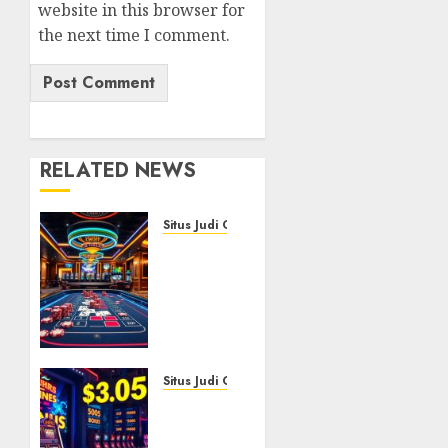
website in this browser for
the next time I comment.
RELATED NEWS
Situs Judi Online
Situs
Judi
Online
Interaktif
Dengan
Gameplay
Kompetitif
Situs Judi Online
Dan
Situs
Stabil
Judi
Modern