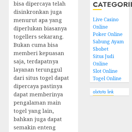
CATEGORI
bisa dipercaya telah
disinkronkan juga
Live Casino
menurut apa yang
Online
diperlukan biasanya
Poker Online
togellers sekarang.
Sabung Ayam
Bukan cuma bisa
Sbobet
memberi kepuasan
Situs Judi
saja, terdapatnya
Online
layanan terunggul
Slot Online
dari situs togel dapat
Togel Online
dipercaya pastinya
olxtoto link
dapat memberinya
pengalaman main
togel yang lain,
bahkan juga dapat
semakin enteng