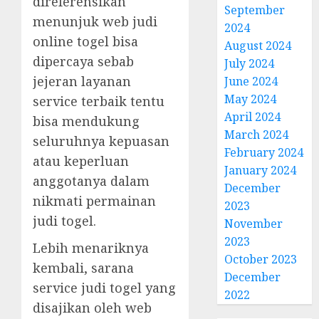
direferensikan
September
menunjuk web judi
2024
online togel bisa
August 2024
dipercaya sebab
July 2024
jejeran layanan
June 2024
May 2024
service terbaik tentu
April 2024
bisa mendukung
March 2024
seluruhnya kepuasan
February 2024
atau keperluan
January 2024
anggotanya dalam
December
nikmati permainan
2023
judi togel.
November
2023
Lebih menariknya
October 2023
kembali, sarana
December
service judi togel yang
2022
disajikan oleh web