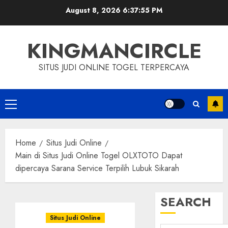
Skip
August 8, 2026
6:37:56 PM
to
content
KINGMANCIRCLE
SITUS JUDI ONLINE TOGEL TERPERCAYA
Primary
Menu
Home
Situs Judi Online
Main di Situs Judi Online Togel OLXTOTO Dapat
dipercaya Sarana Service Terpilih Lubuk Sikarah
SEARCH
Situs Judi Online