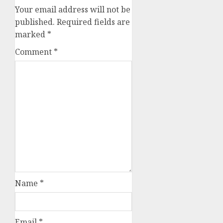
Your email address will not be
published.
Required fields are
marked
*
Comment
*
Name
*
Email
*