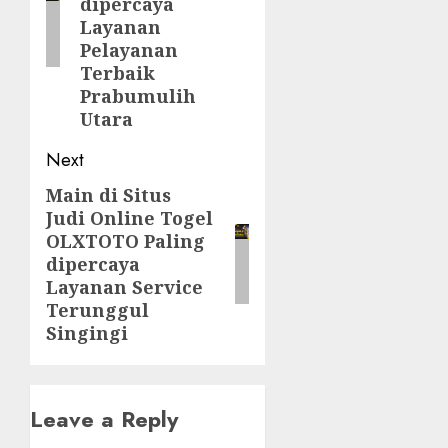
dipercaya
Layanan
Pelayanan
Terbaik
Prabumulih
Utara
Next
Main di Situs
Next
Judi Online Togel
post:
OLXTOTO Paling
dipercaya
Layanan Service
Terunggul
Singingi
Leave a Reply