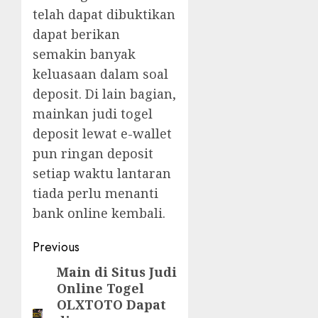
telah dapat dibuktikan
dapat berikan
semakin banyak
keluasaan dalam soal
deposit. Di lain bagian,
mainkan judi togel
deposit lewat e-wallet
pun ringan deposit
setiap waktu lantaran
tiada perlu menanti
bank online kembali.
Post
Previous
navigation
Main di Situs Judi
Previous
Online Togel
post:
OLXTOTO Dapat