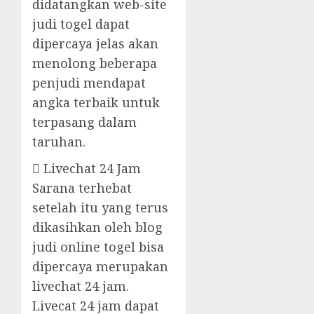
didatangkan web-site
judi togel dapat
dipercaya jelas akan
menolong beberapa
penjudi mendapat
angka terbaik untuk
terpasang dalam
taruhan.
 Livechat 24 Jam
Sarana terhebat
setelah itu yang terus
dikasihkan oleh blog
judi online togel bisa
dipercaya merupakan
livechat 24 jam.
Livecat 24 jam dapat