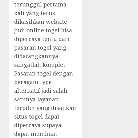
terunggul pertama-
kali yang terus
dikasihkan website
judi online togel bisa
dipercaya tentu dari
pasaran togel yang
didatangkannya
sangatlah komplet.
Pasaran togel dengan
beragam type
alternatif jadi salah
satunya layanan
terpilih yang disajikan
situs togel dapat
dipercaya supaya
dapat membuat