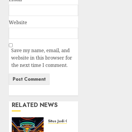
Website
Save my name, email, and
website in this browser for
the next time I comment.
RELATED NEWS
Situs Judi Online
Situs