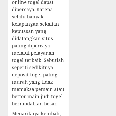
online togel dapat
dipercaya. Karena
selalu banyak
kelapangan sekalian
kepuasan yang
didatangkan situs
paling dipercaya
melalui pelayanan
togel terbaik. Sebutlah
seperti sedikitnya
deposit togel paling
murah yang tidak
memaksa pemain atau
bettor main judi togel
bermodalkan besar.
Menariknya kembali,