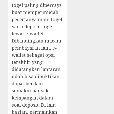
togel paling dipercaya
buat mempermudah
pesertanya main togel
yaitu deposit togel
lewat e-wallet.
Dibandingkan macam
pembayaran lain, e-
wallet sebagai opsi
terakhir yang
didatangkan lantaran
udah bisa dibuktikan
dapat berikan
semakin banyak
kelapangan dalam
soal deposit. Di lain
bagian, permainkan