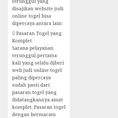
terunggul yang
disajikan website judi
online togel bisa
dipercaya antara lain:
 Pasaran Togel yang
Komplet
Sarana pelayanan
terunggul pertama
kali yang selalu diberi
web judi online togel
paling dipercaya
sudah pasti dari
pasaran togel yang
didatangkannya amat
komplet. Pasaran togel
dengan bermacam