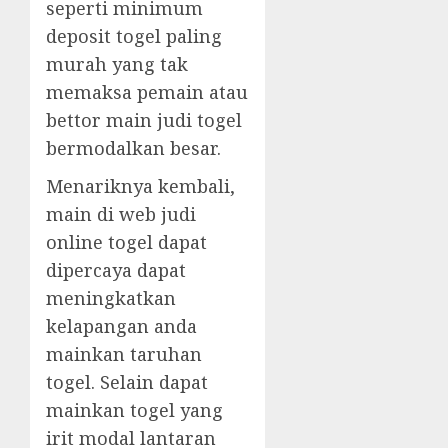
seperti minimum
deposit togel paling
murah yang tak
memaksa pemain atau
bettor main judi togel
bermodalkan besar.
Menariknya kembali,
main di web judi
online togel dapat
dipercaya dapat
meningkatkan
kelapangan anda
mainkan taruhan
togel. Selain dapat
mainkan togel yang
irit modal lantaran