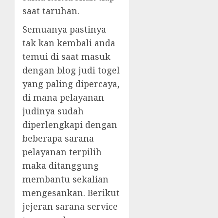
saat taruhan.
Semuanya pastinya
tak kan kembali anda
temui di saat masuk
dengan blog judi togel
yang paling dipercaya,
di mana pelayanan
judinya sudah
diperlengkapi dengan
beberapa sarana
pelayanan terpilih
maka ditanggung
membantu sekalian
mengesankan. Berikut
jejeran sarana service