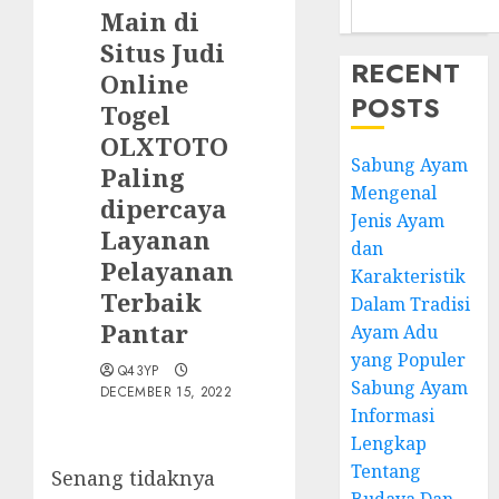
Main di
Situs Judi
RECENT
Online
POSTS
Togel
OLXTOTO
Sabung Ayam
Paling
Mengenal
dipercaya
Jenis Ayam
Layanan
dan
Pelayanan
Karakteristik
Terbaik
Dalam Tradisi
Pantar
Ayam Adu
yang Populer
Q43YP
Sabung Ayam
DECEMBER 15, 2022
Informasi
Lengkap
Tentang
Senang tidaknya