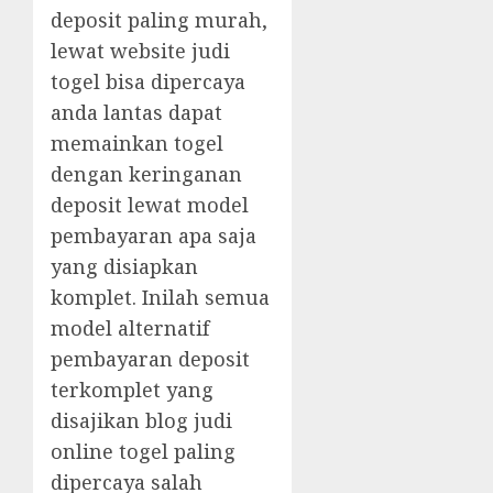
deposit paling murah,
lewat website judi
togel bisa dipercaya
anda lantas dapat
memainkan togel
dengan keringanan
deposit lewat model
pembayaran apa saja
yang disiapkan
komplet. Inilah semua
model alternatif
pembayaran deposit
terkomplet yang
disajikan blog judi
online togel paling
dipercaya salah