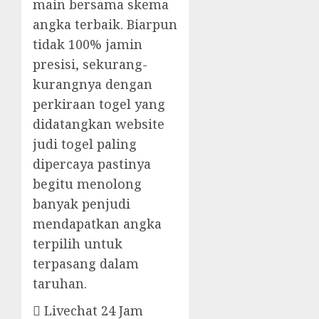
main bersama skema
angka terbaik. Biarpun
tidak 100% jamin
presisi, sekurang-
kurangnya dengan
perkiraan togel yang
didatangkan website
judi togel paling
dipercaya pastinya
begitu menolong
banyak penjudi
mendapatkan angka
terpilih untuk
terpasang dalam
taruhan.
 Livechat 24 Jam