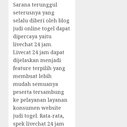
Sarana terunggul
seterusnya yang
selalu diberi oleh blog
judi online togel dapat
dipercaya yaitu
livechat 24 jam.
Livecat 24 jam dapat
dijelaskan menjadi
feature terpilih yang
membuat lebih
mudah semuanya
peserta tersambung
ke pelayanan layanan
konsumen website
judi togel. Rata-rata,
spek livechat 24 jam