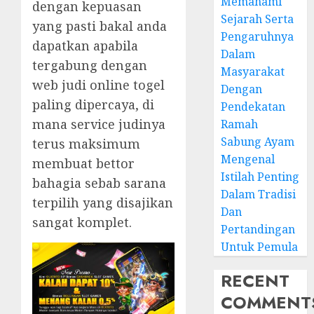
Memahami
dengan kepuasan
Sejarah Serta
yang pasti bakal anda
Pengaruhnya
dapatkan apabila
Dalam
tergabung dengan
Masyarakat
web judi online togel
Dengan
paling dipercaya, di
Pendekatan
mana service judinya
Ramah
Sabung Ayam
terus maksimum
Mengenal
membuat bettor
Istilah Penting
bahagia sebab sarana
Dalam Tradisi
terpilih yang disajikan
Dan
sangat komplet.
Pertandingan
Untuk Pemula
RECENT
COMMENT