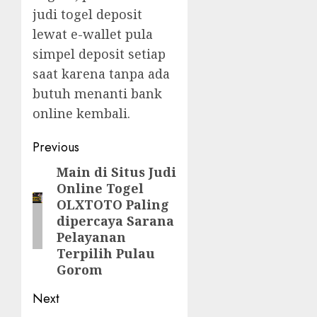
judi togel deposit
lewat e-wallet pula
simpel deposit setiap
saat karena tanpa ada
butuh menanti bank
online kembali.
Post
Previous
navigation
Main di Situs Judi
Previous
Online Togel
post:
OLXTOTO Paling
dipercaya Sarana
Pelayanan
Terpilih Pulau
Gorom
Next