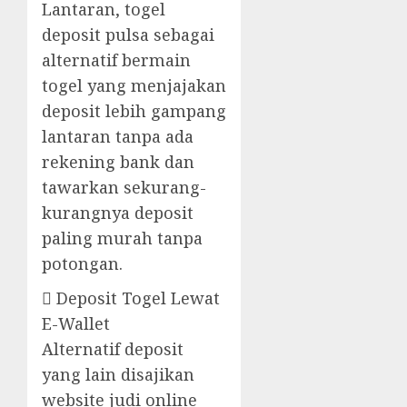
Lantaran, togel
deposit pulsa sebagai
alternatif bermain
togel yang menjajakan
deposit lebih gampang
lantaran tanpa ada
rekening bank dan
tawarkan sekurang-
kurangnya deposit
paling murah tanpa
potongan.
 Deposit Togel Lewat
E-Wallet
Alternatif deposit
yang lain disajikan
website judi online