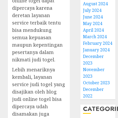
online togel dapat
August 2024
dipercaya karena
July 2024
deretan layanan
June 2024
service terbaik tentu
May 2024
bisa mendukung
April 2024
March 2024
semua kepuasan
February 2024
maupun kepentingan
January 2024
pesertanya dalam
December
nikmati judi togel.
2023
Lebih menariknya
November
2023
kembali, layanan
October 2023
service judi togel yang
December
disajikan oleh blog
2022
judi online togel bisa
dipercaya udah
CATEGORI
disamakan juga