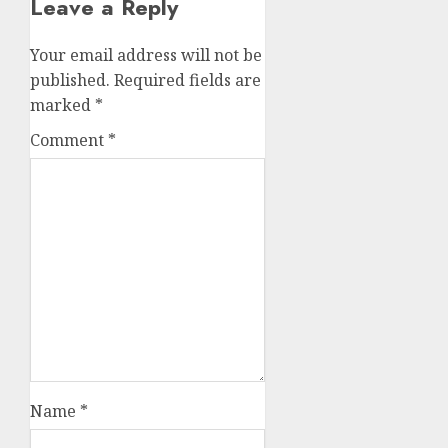
Leave a Reply
Your email address will not be
published.
Required fields are
marked
*
Comment
*
Name
*