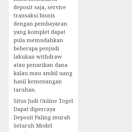
deposit saja, service
transaksi bisnis
dengan pembayaran
yang komplet dapat
pula memudahkan
beberapa penjudi
lakukan withdraw
atau penarikan dana
kalau mau ambil uang
hasil kemenangan
taruhan.
Situs Judi Online Togel
Dapat dipercaya
Deposit Paling murah
Seluruh Model