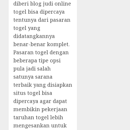
diberi blog judi online
togel bisa dipercaya
tentunya dari pasaran
togel yang
didatangkannya
benar-benar komplet.
Pasaran togel dengan
beberapa tipe opsi
pula jadi salah
satunya sarana
terbaik yang disiapkan
situs togel bisa
dipercaya agar dapat
membikin pekerjaan
taruhan togel lebih
mengesankan untuk