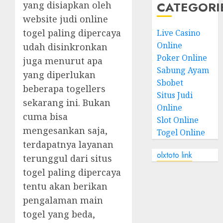
CATEGORI
yang disiapkan oleh
website judi online
togel paling dipercaya
Live Casino
Online
udah disinkronkan
Poker Online
juga menurut apa
Sabung Ayam
yang diperlukan
Sbobet
beberapa togellers
Situs Judi
sekarang ini. Bukan
Online
cuma bisa
Slot Online
mengesankan saja,
Togel Online
terdapatnya layanan
olxtoto link
terunggul dari situs
togel paling dipercaya
tentu akan berikan
pengalaman main
togel yang beda,