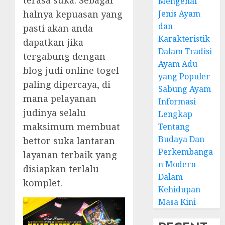
terasa suka. Sebagai
Mengenal
halnya kepuasan yang
Jenis Ayam
dan
pasti akan anda
Karakteristik
dapatkan jika
Dalam Tradisi
tergabung dengan
Ayam Adu
blog judi online togel
yang Populer
paling dipercaya, di
Sabung Ayam
mana pelayanan
Informasi
judinya selalu
Lengkap
maksimum membuat
Tentang
Budaya Dan
bettor suka lantaran
Perkembanga
layanan terbaik yang
n Modern
disiapkan terlalu
Dalam
komplet.
Kehidupan
Masa Kini