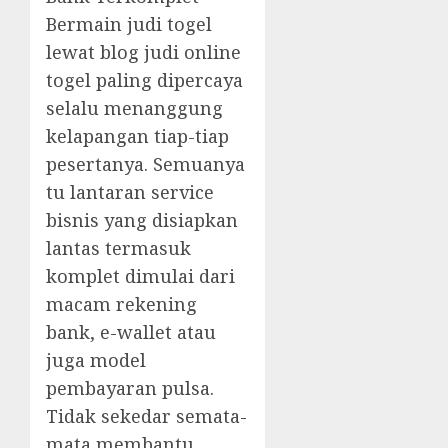
Bermain judi togel
lewat blog judi online
togel paling dipercaya
selalu menanggung
kelapangan tiap-tiap
pesertanya. Semuanya
tu lantaran service
bisnis yang disiapkan
lantas termasuk
komplet dimulai dari
macam rekening
bank, e-wallet atau
juga model
pembayaran pulsa.
Tidak sekedar semata-
mata membantu