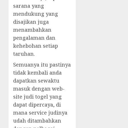
sarana yang
mendukung yang
disajikan juga
menambahkan
pengalaman dan
kehebohan setiap
taruhan.
Semuanya itu pastinya
tidak kembali anda
dapatkan sewaktu
masuk dengan web-
site judi togel yang
dapat dipercaya, di
mana service judinya
udah ditambahkan