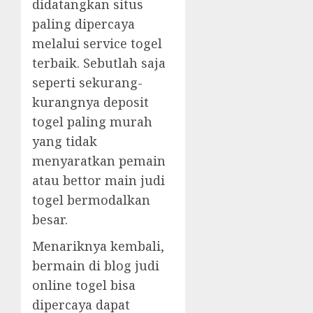
didatangkan situs
paling dipercaya
melalui service togel
terbaik. Sebutlah saja
seperti sekurang-
kurangnya deposit
togel paling murah
yang tidak
menyaratkan pemain
atau bettor main judi
togel bermodalkan
besar.
Menariknya kembali,
bermain di blog judi
online togel bisa
dipercaya dapat