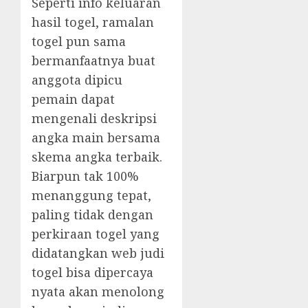
Seperti info keluaran
hasil togel, ramalan
togel pun sama
bermanfaatnya buat
anggota dipicu
pemain dapat
mengenali deskripsi
angka main bersama
skema angka terbaik.
Biarpun tak 100%
menanggung tepat,
paling tidak dengan
perkiraan togel yang
didatangkan web judi
togel bisa dipercaya
nyata akan menolong