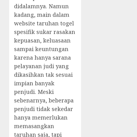
didalamnya. Namun
kadang, main dalam
website taruhan togel
spesifik sukar rasakan
kepuasan, keluasaan
sampai keuntungan
karena hanya sarana
pelayanan judi yang
dikasihkan tak sesuai
impian banyak
penjudi. Meski
sebenarnya, beberapa
penjudi tidak sekedar
hanya memerlukan
memasangkan
taruhan saja, tapi