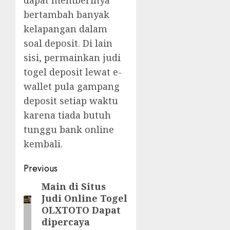
bertambah banyak
kelapangan dalam
soal deposit. Di lain
sisi, permainkan judi
togel deposit lewat e-
wallet pula gampang
deposit setiap waktu
karena tiada butuh
tunggu bank online
kembali.
Post
Previous
navigation
Main di Situs
Previous
Judi Online Togel
post:
OLXTOTO Dapat
dipercaya