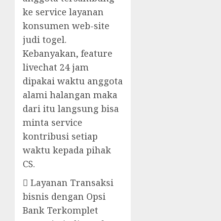
ke service layanan
konsumen web-site
judi togel.
Kebanyakan, feature
livechat 24 jam
dipakai waktu anggota
alami halangan maka
dari itu langsung bisa
minta service
kontribusi setiap
waktu kepada pihak
CS.
 Layanan Transaksi
bisnis dengan Opsi
Bank Terkomplet