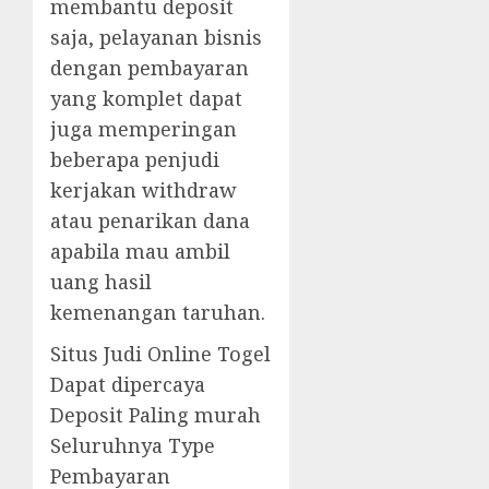
membantu deposit
saja, pelayanan bisnis
dengan pembayaran
yang komplet dapat
juga memperingan
beberapa penjudi
kerjakan withdraw
atau penarikan dana
apabila mau ambil
uang hasil
kemenangan taruhan.
Situs Judi Online Togel
Dapat dipercaya
Deposit Paling murah
Seluruhnya Type
Pembayaran