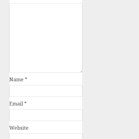
Name
*
Email
*
Website