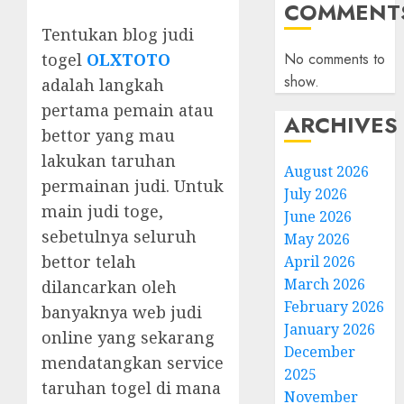
COMMENT
Tentukan blog judi
togel
OLXTOTO
No comments to
show.
adalah langkah
pertama pemain atau
ARCHIVES
bettor yang mau
lakukan taruhan
August 2026
permainan judi. Untuk
July 2026
main judi toge,
June 2026
sebetulnya seluruh
May 2026
bettor telah
April 2026
March 2026
dilancarkan oleh
February 2026
banyaknya web judi
January 2026
online yang sekarang
December
mendatangkan service
2025
taruhan togel di mana
November