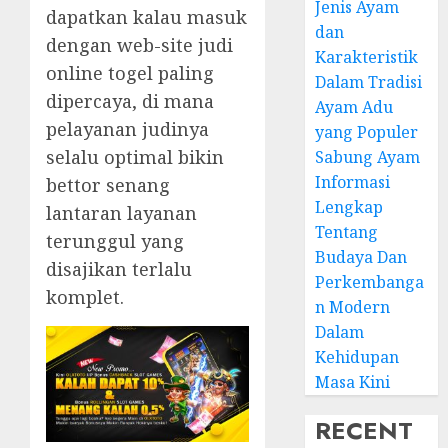
Jenis Ayam
dapatkan kalau masuk
dan
dengan web-site judi
Karakteristik
online togel paling
Dalam Tradisi
dipercaya, di mana
Ayam Adu
pelayanan judinya
yang Populer
selalu optimal bikin
Sabung Ayam
Informasi
bettor senang
Lengkap
lantaran layanan
Tentang
terunggul yang
Budaya Dan
disajikan terlalu
Perkembanga
komplet.
n Modern
Dalam
Kehidupan
Masa Kini
RECENT