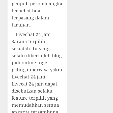
penjudi peroleh angka
terhebat buat
terpasang dalam
taruhan.
 Livechat 24 Jam
Sarana terpilih
sesudah itu yang
selalu diberi oleh blog
judi online togel
paling dipercaya yakni
livechat 24 jam.
Livecat 24 jam dapat
disebutkan selaku
feature terpilih yang
memudahkan semua
anggota tersambung