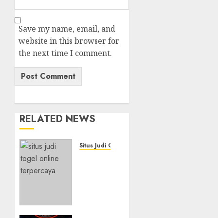
Save my name, email, and
website in this browser for
the next time I comment.
RELATED NEWS
Situs Judi Online
Situs
Judi
Online
Tinjauan
Mengenai
Keamanan