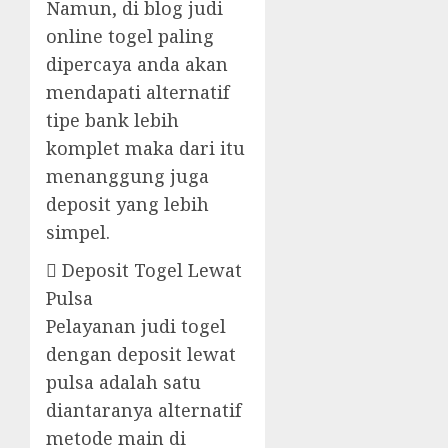
Namun, di blog judi
online togel paling
dipercaya anda akan
mendapati alternatif
tipe bank lebih
komplet maka dari itu
menanggung juga
deposit yang lebih
simpel.
 Deposit Togel Lewat
Pulsa
Pelayanan judi togel
dengan deposit lewat
pulsa adalah satu
diantaranya alternatif
metode main di