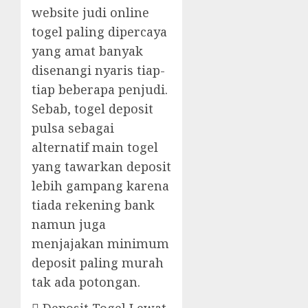
website judi online
togel paling dipercaya
yang amat banyak
disenangi nyaris tiap-
tiap beberapa penjudi.
Sebab, togel deposit
pulsa sebagai
alternatif main togel
yang tawarkan deposit
lebih gampang karena
tiada rekening bank
namun juga
menjajakan minimum
deposit paling murah
tak ada potongan.
 Deposit Togel Lewat