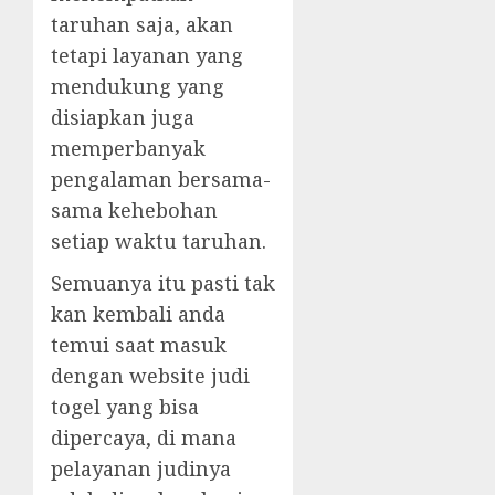
taruhan saja, akan
tetapi layanan yang
mendukung yang
disiapkan juga
memperbanyak
pengalaman bersama-
sama kehebohan
setiap waktu taruhan.
Semuanya itu pasti tak
kan kembali anda
temui saat masuk
dengan website judi
togel yang bisa
dipercaya, di mana
pelayanan judinya