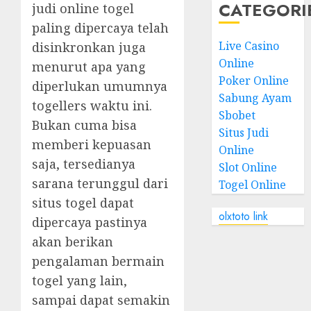
CATEGORI
judi online togel
paling dipercaya telah
Live Casino
disinkronkan juga
Online
menurut apa yang
Poker Online
diperlukan umumnya
Sabung Ayam
togellers waktu ini.
Sbobet
Bukan cuma bisa
Situs Judi
memberi kepuasan
Online
saja, tersedianya
Slot Online
sarana terunggul dari
Togel Online
situs togel dapat
olxtoto link
dipercaya pastinya
akan berikan
pengalaman bermain
togel yang lain,
sampai dapat semakin