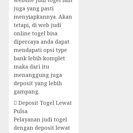
juga yang pasti
menyiapkannya. Akan
tetapi, di web judi
online togel bisa
dipercaya anda dapat
mendapati opsi type
bank lebih komplet
maka dari itu
menanggung juga
deposit yang lebih
gampang.
 Deposit Togel Lewat
Pulsa
Pelayanan judi togel
dengan deposit lewat