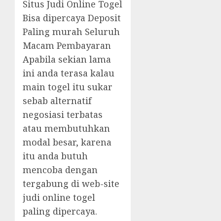
Situs Judi Online Togel
Bisa dipercaya Deposit
Paling murah Seluruh
Macam Pembayaran
Apabila sekian lama
ini anda terasa kalau
main togel itu sukar
sebab alternatif
negosiasi terbatas
atau membutuhkan
modal besar, karena
itu anda butuh
mencoba dengan
tergabung di web-site
judi online togel
paling dipercaya.