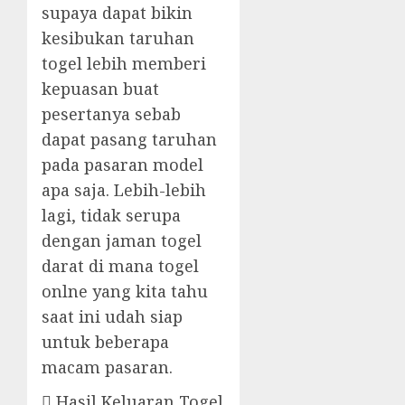
supaya dapat bikin
kesibukan taruhan
togel lebih memberi
kepuasan buat
pesertanya sebab
dapat pasang taruhan
pada pasaran model
apa saja. Lebih-lebih
lagi, tidak serupa
dengan jaman togel
darat di mana togel
onlne yang kita tahu
saat ini udah siap
untuk beberapa
macam pasaran.
 Hasil Keluaran Togel