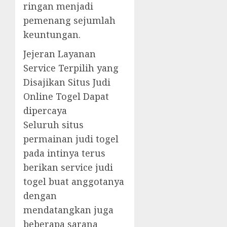
ringan menjadi
pemenang sejumlah
keuntungan.
Jejeran Layanan
Service Terpilih yang
Disajikan Situs Judi
Online Togel Dapat
dipercaya
Seluruh situs
permainan judi togel
pada intinya terus
berikan service judi
togel buat anggotanya
dengan
mendatangkan juga
beberapa sarana