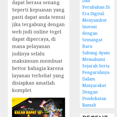
Dan
dapat berasa senang.
Perubahan Di
Seperti kepuasan yang
Era Digital:
pasti dapat anda temui
Menyambut
jika tergabung dengan
Inovasi
web judi online togel
dengan
dapat dipercaya, di
Semangat
mana pelayanan
Baru
Sabung Ayam
judinya selalu
Memahami
maksimum membuat
Sejarah Serta
bettor bahagia karena
Pengaruhnya
layanan terhebat yang
Dalam
disiapkan amatlah
Masyarakat
komplet.
Dengan
Pendekatan
Ramah