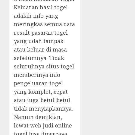
Keluaran hasil togel
adalah info yang
meringkas semua data
result pasaran togel
yang udah tampak
atau keluar di masa
sebelumnya. Tidak
seluruhnya situs togel
memberinya info
pengeluaran togel
yang komplet, cepat
atau juga betul-betul
tidak menyiapkannya.
Namun demikian,
lewat web judi online
togel bisa dipercaya