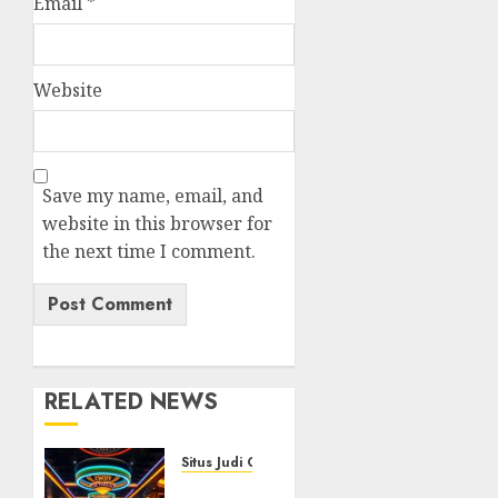
Email
*
Website
Save my name, email, and
website in this browser for
the next time I comment.
RELATED NEWS
Situs Judi Online
Situs