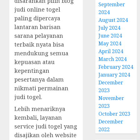
disarankan pilih blog
September
judi online togel
2024
paling dipercaya
August 2024
lantaran barisan
July 2024
sarana pelayanan
June 2024
May 2024
terbaik nyata bisa
April 2024
mendukung semua
March 2024
kepuasan atau
February 2024
kepentingan
January 2024
pesertanya dalam
December
nikmati permainan
2023
judi togel.
November
2023
Lebih menariknya
October 2023
kembali, layanan
December
service judi togel yang
2022
disajikan oleh website