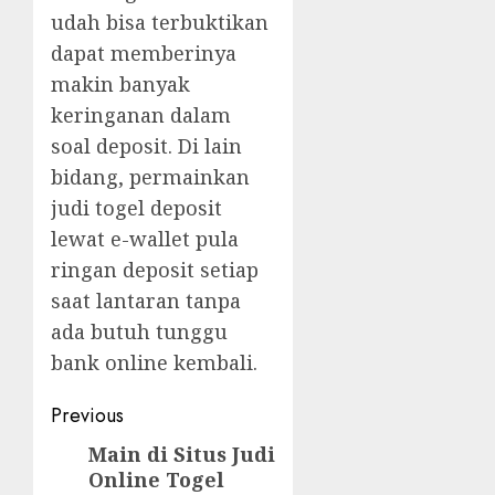
udah bisa terbuktikan
dapat memberinya
makin banyak
keringanan dalam
soal deposit. Di lain
bidang, permainkan
judi togel deposit
lewat e-wallet pula
ringan deposit setiap
saat lantaran tanpa
ada butuh tunggu
bank online kembali.
Post
Previous
navigation
Main di Situs Judi
Previous
Online Togel
post: