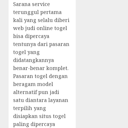
Sarana service
terunggul pertama
kali yang selalu diberi
web judi online togel
bisa dipercaya
tentunya dari pasaran
togel yang
didatangkannya
benar-benar komplet.
Pasaran togel dengan
beragam model
alternatif pun jadi
satu diantara layanan
terpilih yang
disiapkan situs togel
paling dipercaya