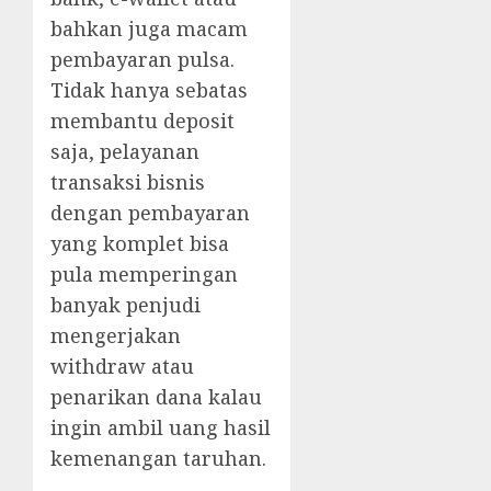
bahkan juga macam
pembayaran pulsa.
Tidak hanya sebatas
membantu deposit
saja, pelayanan
transaksi bisnis
dengan pembayaran
yang komplet bisa
pula memperingan
banyak penjudi
mengerjakan
withdraw atau
penarikan dana kalau
ingin ambil uang hasil
kemenangan taruhan.