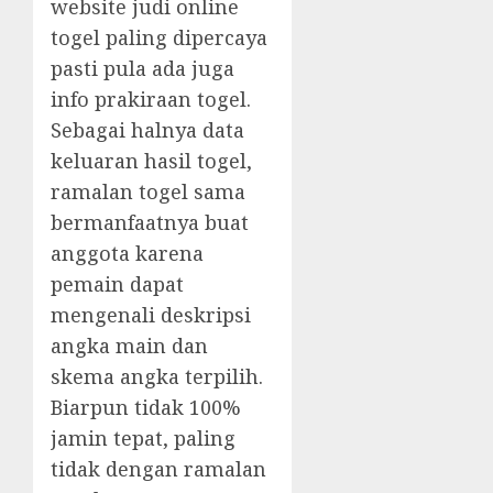
website judi online
togel paling dipercaya
pasti pula ada juga
info prakiraan togel.
Sebagai halnya data
keluaran hasil togel,
ramalan togel sama
bermanfaatnya buat
anggota karena
pemain dapat
mengenali deskripsi
angka main dan
skema angka terpilih.
Biarpun tidak 100%
jamin tepat, paling
tidak dengan ramalan