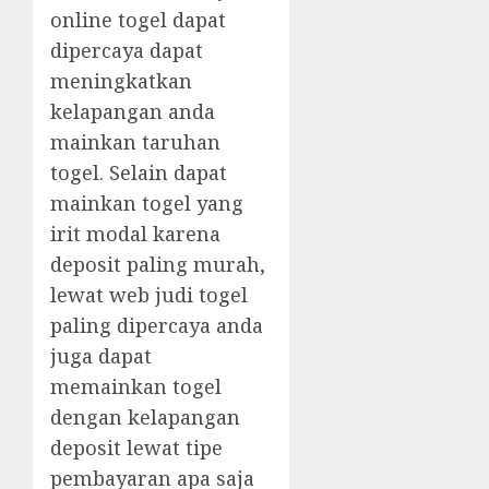
online togel dapat
dipercaya dapat
meningkatkan
kelapangan anda
mainkan taruhan
togel. Selain dapat
mainkan togel yang
irit modal karena
deposit paling murah,
lewat web judi togel
paling dipercaya anda
juga dapat
memainkan togel
dengan kelapangan
deposit lewat tipe
pembayaran apa saja