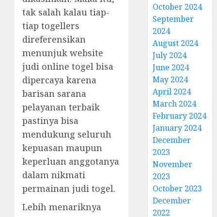
October 2024
tak salah kalau tiap-
September
tiap togellers
2024
direferensikan
August 2024
menunjuk website
July 2024
judi online togel bisa
June 2024
dipercaya karena
May 2024
April 2024
barisan sarana
March 2024
pelayanan terbaik
February 2024
pastinya bisa
January 2024
mendukung seluruh
December
kepuasan maupun
2023
keperluan anggotanya
November
dalam nikmati
2023
permainan judi togel.
October 2023
December
Lebih menariknya
2022