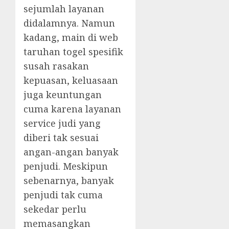
sejumlah layanan
didalamnya. Namun
kadang, main di web
taruhan togel spesifik
susah rasakan
kepuasan, keluasaan
juga keuntungan
cuma karena layanan
service judi yang
diberi tak sesuai
angan-angan banyak
penjudi. Meskipun
sebenarnya, banyak
penjudi tak cuma
sekedar perlu
memasangkan