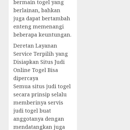
bermain togel yang
berlainan, bahkan
juga dapat bertambah
enteng memenangi
beberapa keuntungan.
Deretan Layanan
Service Terpilih yang
Disiapkan Situs Judi
Online Togel Bisa
dipercaya
Semua situs judi togel
secara prinsip selalu
memberinya servis
judi togel buat
anggotanya dengan
mendatangkan juga