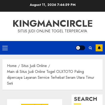
Skip
August 11, 2026
7:45:00 PM
to
content
KINGMANCIRCLE
SITUS JUDI ONLINE TOGEL TERPERCAYA
Primary
Menu
Home
Situs Judi Online
Main di Situs Judi Online Togel OLXTOTO Paling
dipercaya Layanan Service Terhebat Seram Utara Timur
Seti
SEARCH