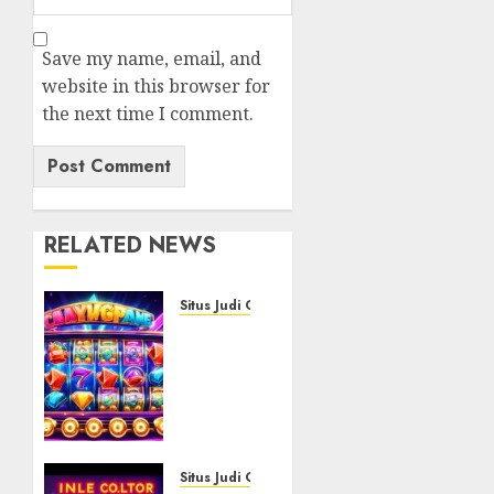
Save my name, email, and
website in this browser for
the next time I comment.
RELATED NEWS
Situs Judi Online
Situs
Judi
Online
Memahami
Dampak
dan
Perubahan
Situs Judi Online