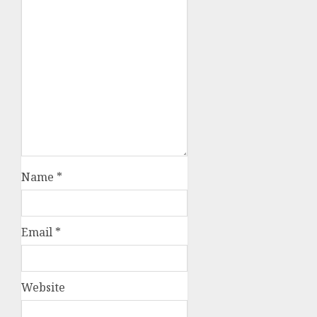
Name
*
Email
*
Website