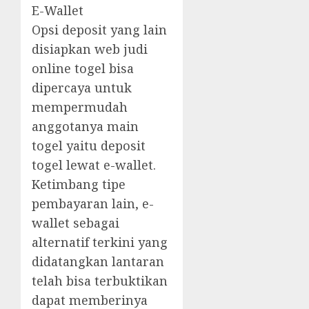
E-Wallet
Opsi deposit yang lain
disiapkan web judi
online togel bisa
dipercaya untuk
mempermudah
anggotanya main
togel yaitu deposit
togel lewat e-wallet.
Ketimbang tipe
pembayaran lain, e-
wallet sebagai
alternatif terkini yang
didatangkan lantaran
telah bisa terbuktikan
dapat memberinya