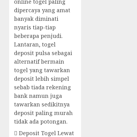
online togel paling
dipercaya yang amat
banyak diminati
nyaris tiap-tiap
beberapa penjudi.
Lantaran, togel
deposit pulsa sebagai
alternatif bermain
togel yang tawarkan
deposit lebih simpel
sebab tiada rekening
bank namun juga
tawarkan sedikitnya
deposit paling murah
tidak ada potongan.
 Deposit Togel Lewat