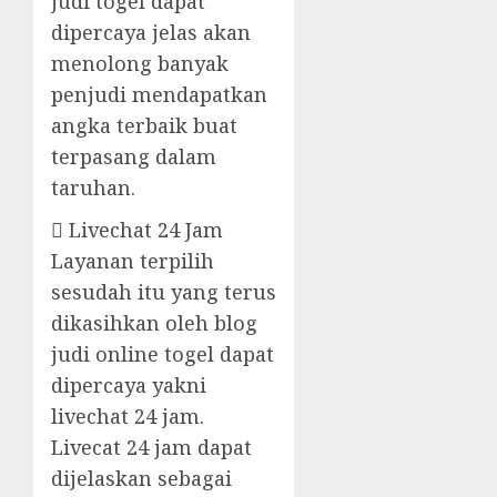
judi togel dapat
dipercaya jelas akan
menolong banyak
penjudi mendapatkan
angka terbaik buat
terpasang dalam
taruhan.
 Livechat 24 Jam
Layanan terpilih
sesudah itu yang terus
dikasihkan oleh blog
judi online togel dapat
dipercaya yakni
livechat 24 jam.
Livecat 24 jam dapat
dijelaskan sebagai