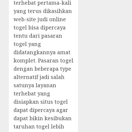
terhebat pertama-kali
yang terus dikasihkan
web-site judi online
togel bisa dipercaya
tentu dari pasaran
togel yang
didatangkannya amat
komplet. Pasaran togel
dengan beberapa type
alternatif jadi salah
satunya layanan
terhebat yang
disiapkan situs togel
dapat dipercaya agar
dapat bikin kesibukan
taruhan togel lebih