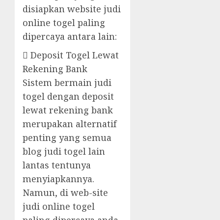
disiapkan website judi
online togel paling
dipercaya antara lain:
 Deposit Togel Lewat
Rekening Bank
Sistem bermain judi
togel dengan deposit
lewat rekening bank
merupakan alternatif
penting yang semua
blog judi togel lain
lantas tentunya
menyiapkannya.
Namun, di web-site
judi online togel
paling dipercaya anda