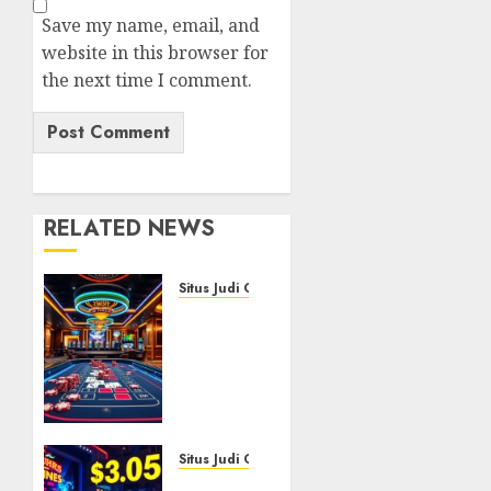
Save my name, email, and
website in this browser for
the next time I comment.
RELATED NEWS
Situs Judi Online
Situs
Judi
Online
Interaktif
Dengan
Gameplay
Kompetitif
Situs Judi Online
Dan
Situs