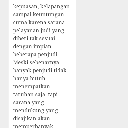
kepuasan, kelapangan
sampai keuntungan
cuma karena sarana
pelayanan judi yang
diberi tak sesuai
dengan impian
beberapa penjudi.
Meski sebenarnya,
banyak penjudi tidak
hanya butuh
menempatkan
taruhan saja, tapi
sarana yang
mendukung yang
disajikan akan
memperbanyak