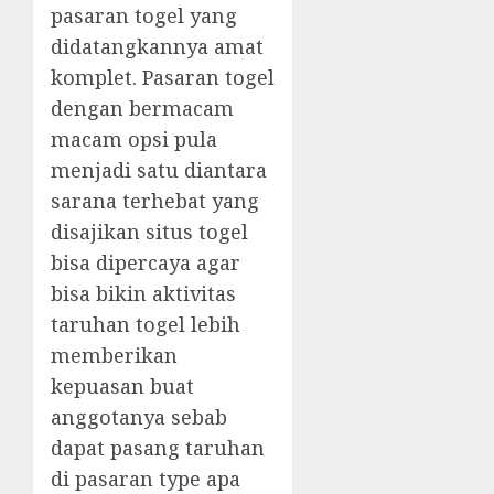
pasaran togel yang
didatangkannya amat
komplet. Pasaran togel
dengan bermacam
macam opsi pula
menjadi satu diantara
sarana terhebat yang
disajikan situs togel
bisa dipercaya agar
bisa bikin aktivitas
taruhan togel lebih
memberikan
kepuasan buat
anggotanya sebab
dapat pasang taruhan
di pasaran type apa