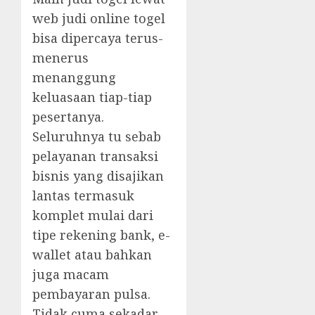
web judi online togel
bisa dipercaya terus-
menerus
menanggung
keluasaan tiap-tiap
pesertanya.
Seluruhnya tu sebab
pelayanan transaksi
bisnis yang disajikan
lantas termasuk
komplet mulai dari
tipe rekening bank, e-
wallet atau bahkan
juga macam
pembayaran pulsa.
Tidak cuma sekadar