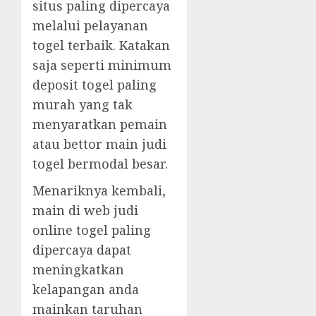
situs paling dipercaya
melalui pelayanan
togel terbaik. Katakan
saja seperti minimum
deposit togel paling
murah yang tak
menyaratkan pemain
atau bettor main judi
togel bermodal besar.
Menariknya kembali,
main di web judi
online togel paling
dipercaya dapat
meningkatkan
kelapangan anda
mainkan taruhan