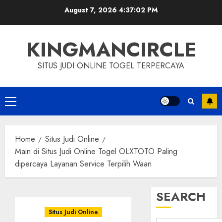
Skip
August 7, 2026
4:37:02 PM
to
content
KINGMANCIRCLE
SITUS JUDI ONLINE TOGEL TERPERCAYA
Primary
Menu
Home
Situs Judi Online
Main di Situs Judi Online Togel OLXTOTO Paling
dipercaya Layanan Service Terpilih Waan
SEARCH
Situs Judi Online