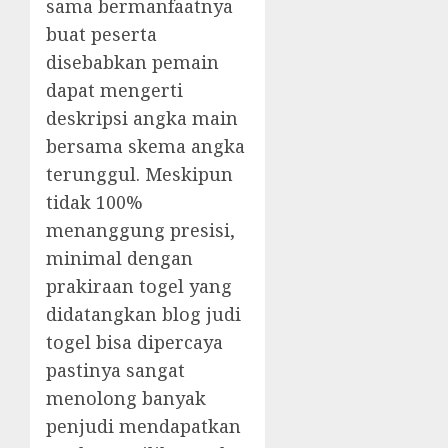
sama bermanfaatnya
buat peserta
disebabkan pemain
dapat mengerti
deskripsi angka main
bersama skema angka
terunggul. Meskipun
tidak 100%
menanggung presisi,
minimal dengan
prakiraan togel yang
didatangkan blog judi
togel bisa dipercaya
pastinya sangat
menolong banyak
penjudi mendapatkan