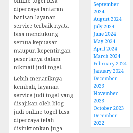
online togel bisa
September
dipercaya lantaran
2024
barisan layanan
August 2024
service terbaik nyata
July 2024
bisa mendukung
June 2024
May 2024
semua kepuasan
April 2024
maupun kepentingan
March 2024
pesertanya dalam
February 2024
nikmati judi togel.
January 2024
Lebih menariknya
December
2023
kembali, layanan
November
service judi togel yang
2023
disajikan oleh blog
October 2023
judi online togel bisa
December
dipercaya telah
2022
disinkronkan juga