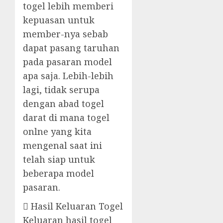
togel lebih memberi
kepuasan untuk
member-nya sebab
dapat pasang taruhan
pada pasaran model
apa saja. Lebih-lebih
lagi, tidak serupa
dengan abad togel
darat di mana togel
onlne yang kita
mengenal saat ini
telah siap untuk
beberapa model
pasaran.
 Hasil Keluaran Togel
Keluaran hasil togel