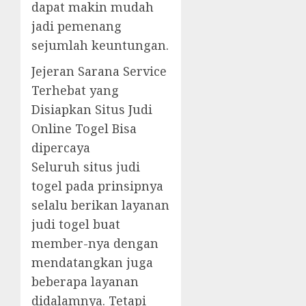
dapat makin mudah
jadi pemenang
sejumlah keuntungan.
Jejeran Sarana Service
Terhebat yang
Disiapkan Situs Judi
Online Togel Bisa
dipercaya
Seluruh situs judi
togel pada prinsipnya
selalu berikan layanan
judi togel buat
member-nya dengan
mendatangkan juga
beberapa layanan
didalamnya. Tetapi