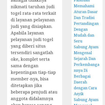
Bahagia tidaknya
Panduan
Memahami
nikmati taruhan judi
Aturan Dasar
togel rata-rata terkait
Dan Tradisi
di layanan pelayanan
Pertandingan
judi yang disiapkan.
Dengan
Apabila layanan
Mudah dan
pelayanan judi togel
Seru
yang diberi situs
Sabung Ayam
tersendiri sangatlah
Mengenal
Sejarah Dan
oke, komplet serta
Perkembanga
sama dengan
nnya Di
kepentingan tiap-tiap
Berbagai
member-nya, bisa
Daerah
ditetapkan jika
dengan Cara
beberapa penjudi atau
Asyik
anggota didalamnya
Sabung Ayam