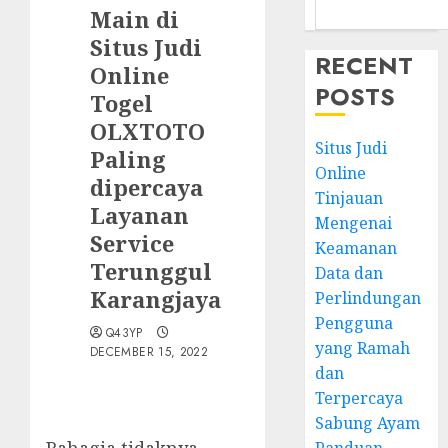
Main di
Situs Judi
RECENT
Online
POSTS
Togel
OLXTOTO
Situs Judi
Paling
Online
dipercaya
Tinjauan
Layanan
Mengenai
Service
Keamanan
Terunggul
Data dan
Karangjaya
Perlindungan
Pengguna
Q43YP
yang Ramah
DECEMBER 15, 2022
dan
Terpercaya
Sabung Ayam