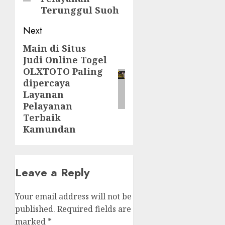
Terunggul Suoh
Next
Main di Situs
Next
Judi Online Togel
post:
OLXTOTO Paling
dipercaya
Layanan
Pelayanan
Terbaik
Kamundan
Leave a Reply
Your email address will not be
published.
Required fields are
marked
*