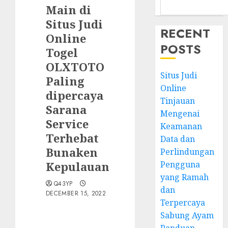
Main di
Situs Judi
RECENT
Online
POSTS
Togel
OLXTOTO
Situs Judi
Paling
Online
dipercaya
Tinjauan
Sarana
Mengenai
Service
Keamanan
Terhebat
Data dan
Bunaken
Perlindungan
Kepulauan
Pengguna
yang Ramah
Q43YP
dan
DECEMBER 15, 2022
Terpercaya
Sabung Ayam