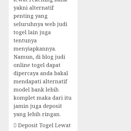
yakni alternatif
penting yang
seluruhnya web judi
togel lain juga
tentunya
menyiapkannya.
Namun, di blog judi
online togel dapat
dipercaya anda bakal
mendapati alternatif
model bank lebih
komplet maka dari itu
jamin juga deposit
yang lebih ringan.
 Deposit Togel Lewat