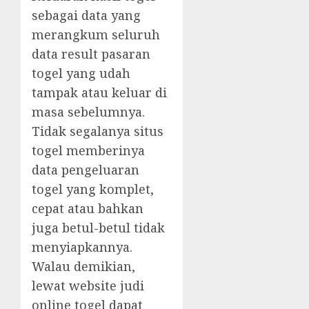
sebagai data yang
merangkum seluruh
data result pasaran
togel yang udah
tampak atau keluar di
masa sebelumnya.
Tidak segalanya situs
togel memberinya
data pengeluaran
togel yang komplet,
cepat atau bahkan
juga betul-betul tidak
menyiapkannya.
Walau demikian,
lewat website judi
online togel dapat