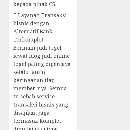
kepada pihak CS.
 Layanan Transaksi
bisnis dengan
Alternatif Bank
Terkomplet
Bermain judi togel
lewat blog judi online
togel paling dipercaya
selalu jamin
keringanan tiap
member-nya. Semua
tu sebab service
transaksi bisnis yang
disajikan juga
termasuk komplet
dimulai dari type