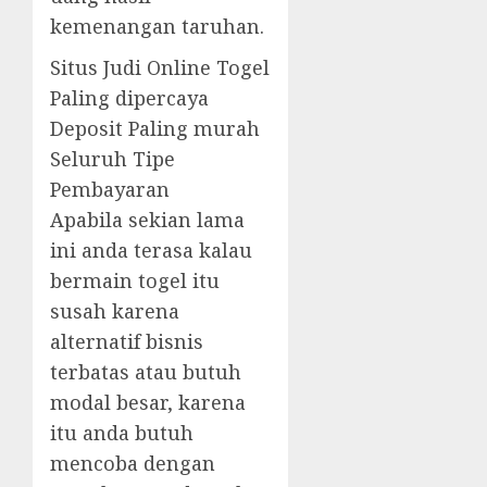
kemenangan taruhan.
Situs Judi Online Togel
Paling dipercaya
Deposit Paling murah
Seluruh Tipe
Pembayaran
Apabila sekian lama
ini anda terasa kalau
bermain togel itu
susah karena
alternatif bisnis
terbatas atau butuh
modal besar, karena
itu anda butuh
mencoba dengan