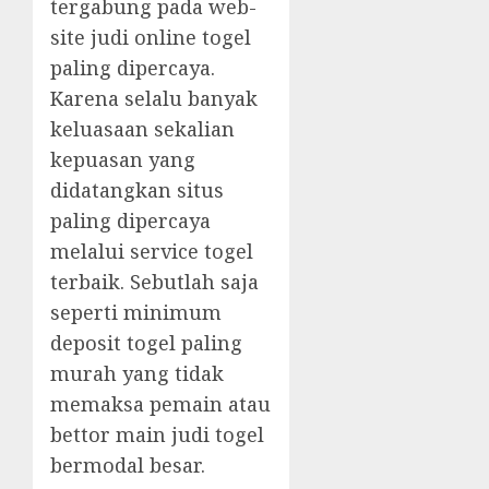
tergabung pada web-
site judi online togel
paling dipercaya.
Karena selalu banyak
keluasaan sekalian
kepuasan yang
didatangkan situs
paling dipercaya
melalui service togel
terbaik. Sebutlah saja
seperti minimum
deposit togel paling
murah yang tidak
memaksa pemain atau
bettor main judi togel
bermodal besar.