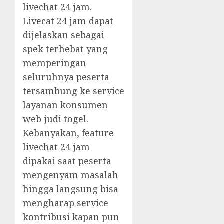
livechat 24 jam.
Livecat 24 jam dapat
dijelaskan sebagai
spek terhebat yang
memperingan
seluruhnya peserta
tersambung ke service
layanan konsumen
web judi togel.
Kebanyakan, feature
livechat 24 jam
dipakai saat peserta
mengenyam masalah
hingga langsung bisa
mengharap service
kontribusi kapan pun