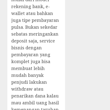
rekening bank, e-
wallet atau bahkan
juga tipe pembayaran
pulsa. Bukan sekedar
sebatas meringankan
deposit saja, service
bisnis dengan
pembayaran yang
komplet juga bisa
membuat lebih
mudah banyak
penjudi lakukan
withdraw atau
penarikan dana kalau
mau ambil uang hasil
kemenangan taruhan.