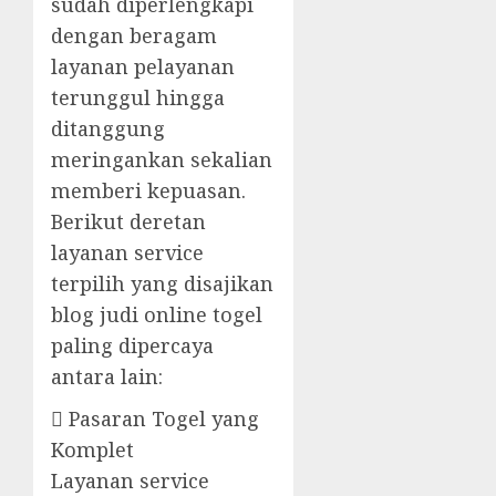
sudah diperlengkapi
dengan beragam
layanan pelayanan
terunggul hingga
ditanggung
meringankan sekalian
memberi kepuasan.
Berikut deretan
layanan service
terpilih yang disajikan
blog judi online togel
paling dipercaya
antara lain:
 Pasaran Togel yang
Komplet
Layanan service