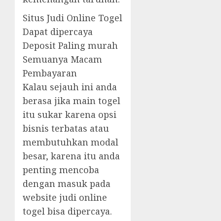
Situs Judi Online Togel
Dapat dipercaya
Deposit Paling murah
Semuanya Macam
Pembayaran
Kalau sejauh ini anda
berasa jika main togel
itu sukar karena opsi
bisnis terbatas atau
membutuhkan modal
besar, karena itu anda
penting mencoba
dengan masuk pada
website judi online
togel bisa dipercaya.