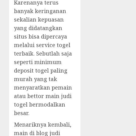
Karenanya terus
banyak keringanan
sekalian kepuasan
yang didatangkan
situs bisa dipercaya
melalui service togel
terbaik. Sebutlah saja
seperti minimum
deposit togel paling
murah yang tak
menyaratkan pemain
atau bettor main judi
togel bermodalkan
besar.
Menariknya kembali,
main di blog judi