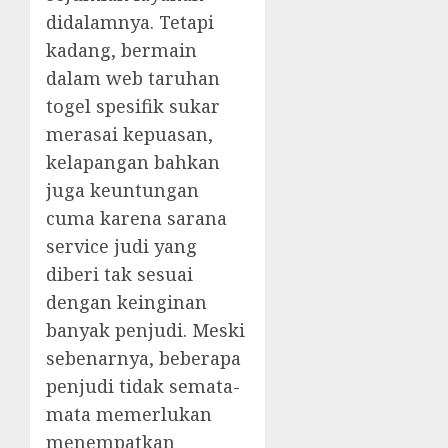
didalamnya. Tetapi
kadang, bermain
dalam web taruhan
togel spesifik sukar
merasai kepuasan,
kelapangan bahkan
juga keuntungan
cuma karena sarana
service judi yang
diberi tak sesuai
dengan keinginan
banyak penjudi. Meski
sebenarnya, beberapa
penjudi tidak semata-
mata memerlukan
menempatkan