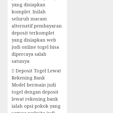
yang disiapkan
komplet. Inilah
seluruh macam
alternatif pembayaran
deposit terkomplet
yang disiapkan web
judi online togel bisa
dipercaya salah
satunya:
 Deposit Togel Lewat
Rekening Bank
Model bermain judi
togel dengan deposit
lewat rekening bank
ialah opsi pokok yang
semua website judi