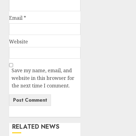
Email
*
Website
Save my name, email, and
website in this browser for
the next time I comment.
RELATED NEWS