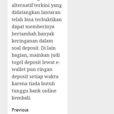
alternatif terkini yang
didatangkan lantaran
telah bisa terbuktikan
dapat memberinya
bertambah banyak
keringanan dalam
soal deposit. Di lain
bagian, mainkan judi
togel deposit lewat e-
wallet pun ringan
deposit setiap waktu
karena tiada butuh
tunggu bank online
kembali.
Post
Previous