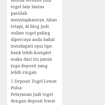
togel lain lantas
pastilah
menyiapkannya. Akan
tetapi, di blog judi
online togel paling
dipercaya anda bakal
mendapati opsi tipe
bank lebih komplet
maka dari itu jamin
juga deposit yang
lebih ringan.
 Deposit Togel Lewat
Pulsa
Pelayanan judi togel
dengan deposit lewat