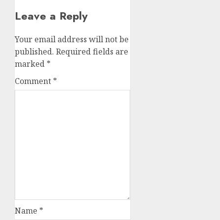
Leave a Reply
Your email address will not be
published.
Required fields are
marked
*
Comment
*
Name
*