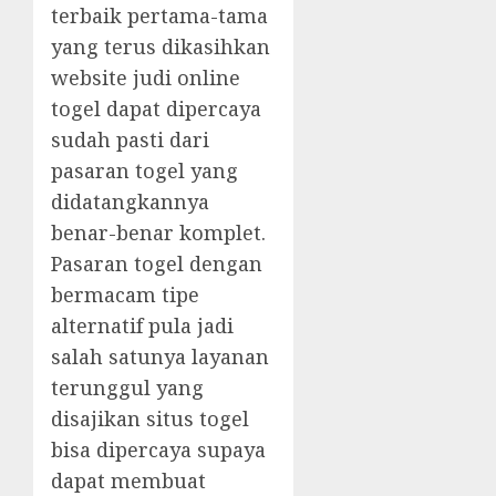
terbaik pertama-tama
yang terus dikasihkan
website judi online
togel dapat dipercaya
sudah pasti dari
pasaran togel yang
didatangkannya
benar-benar komplet.
Pasaran togel dengan
bermacam tipe
alternatif pula jadi
salah satunya layanan
terunggul yang
disajikan situs togel
bisa dipercaya supaya
dapat membuat