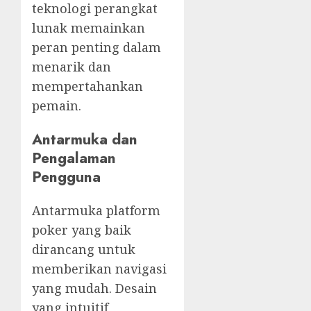
teknologi perangkat
lunak memainkan
peran penting dalam
menarik dan
mempertahankan
pemain.
Antarmuka dan
Pengalaman
Pengguna
Antarmuka platform
poker yang baik
dirancang untuk
memberikan navigasi
yang mudah. Desain
yang intuitif