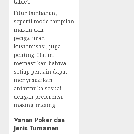
tablet.
Fitur tambahan,
seperti mode tampilan
malam dan
pengaturan
kustomisasi, juga
penting. Hal ini
memastikan bahwa
setiap pemain dapat
menyesuaikan
antarmuka sesuai
dengan preferensi
masing-masing.
Varian Poker dan
Jenis Turnamen