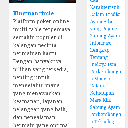
dan
Karakteristik
Kingmancircle
–
Dalam Tradisi
Platform poker online
Ayam Adu
yang Populer
multi-table terpercaya
Sabung Ayam
semakin populer di
Informasi
kalangan pecinta
Lengkap
permainan kartu.
Tentang
Dengan banyaknya
Budaya Dan
pilihan yang tersedia,
Perkembanga
penting untuk
n Modern
mengetahui mana
Dalam
Kehidupan
yang menawarkan
Masa Kini
keamanan, layanan
Sabung Ayam
pelanggan yang baik,
Perkembanga
dan pengalaman
n Teknologi
bermain yang optimal.