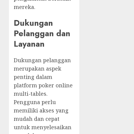
mereka.
Dukungan
Pelanggan dan
Layanan
Dukungan pelanggan
merupakan aspek
penting dalam
platform poker online
multi-tables.
Pengguna perlu
memiliki akses yang
mudah dan cepat
untuk menyelesaikan