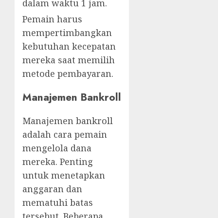
dalam waktu 1 jam.
Pemain harus
mempertimbangkan
kebutuhan kecepatan
mereka saat memilih
metode pembayaran.
Manajemen Bankroll
Manajemen bankroll
adalah cara pemain
mengelola dana
mereka. Penting
untuk menetapkan
anggaran dan
mematuhi batas
tersebut. Beberapa