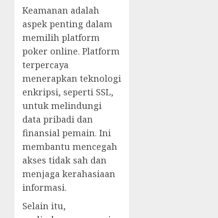
Keamanan adalah
aspek penting dalam
memilih platform
poker online. Platform
terpercaya
menerapkan teknologi
enkripsi, seperti SSL,
untuk melindungi
data pribadi dan
finansial pemain. Ini
membantu mencegah
akses tidak sah dan
menjaga kerahasiaan
informasi.
Selain itu,