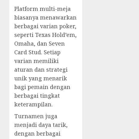
Platform multi-meja
biasanya menawarkan
berbagai varian poker,
seperti Texas Hold’em,
Omaha, dan Seven
Card Stud. Setiap
varian memiliki
aturan dan strategi
unik yang menarik
bagi pemain dengan
berbagai tingkat
keterampilan.
Turnamen juga
menjadi daya tarik,
dengan berbagai