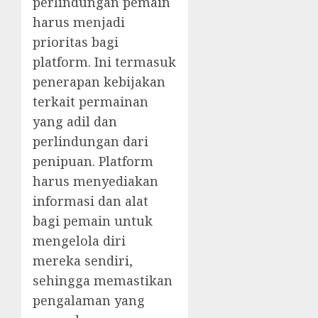
perlindungan pemain
harus menjadi
prioritas bagi
platform. Ini termasuk
penerapan kebijakan
terkait permainan
yang adil dan
perlindungan dari
penipuan. Platform
harus menyediakan
informasi dan alat
bagi pemain untuk
mengelola diri
mereka sendiri,
sehingga memastikan
pengalaman yang