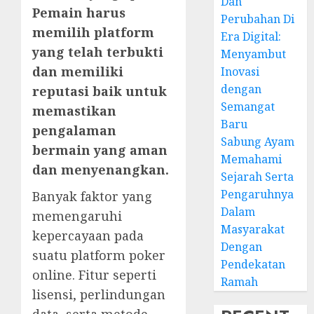
Dan
Pemain harus
Perubahan Di
memilih platform
Era Digital:
yang telah terbukti
Menyambut
dan memiliki
Inovasi
dengan
reputasi baik untuk
Semangat
memastikan
Baru
pengalaman
Sabung Ayam
bermain yang aman
Memahami
dan menyenangkan.
Sejarah Serta
Pengaruhnya
Banyak faktor yang
Dalam
memengaruhi
Masyarakat
kepercayaan pada
Dengan
suatu platform poker
Pendekatan
online. Fitur seperti
Ramah
lisensi, perlindungan