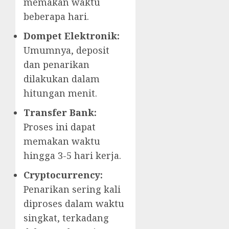
memakan waktu
beberapa hari.
Dompet Elektronik:
Umumnya, deposit
dan penarikan
dilakukan dalam
hitungan menit.
Transfer Bank:
Proses ini dapat
memakan waktu
hingga 3-5 hari kerja.
Cryptocurrency:
Penarikan sering kali
diproses dalam waktu
singkat, terkadang