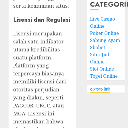
CATEGORI
serta keamanan situs.
Lisensi dan Regulasi
Live Casino
Online
Poker Online
Lisensi merupakan
Sabung Ayam
salah satu indikator
Sbobet
utama kredibilitas
Situs Judi
suatu platform.
Online
Platform yang
Slot Online
terpercaya biasanya
Togel Online
memiliki lisensi dari
olxtoto link
otoritas perjudian
yang diakui, seperti
PAGCOR, UKGC, atau
MGA. Lisensi ini
memastikan bahwa