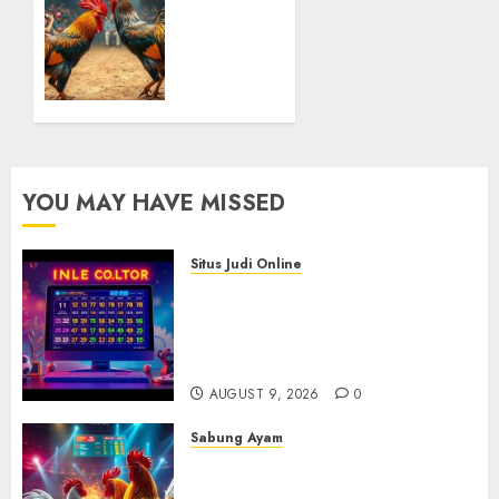
Pertandingan
Ayam
Dengan
Mengenal
Mudah
Sejarah
dan
Dan
Seru
Perkembangannya
Di
AUGUST
Berbagai
8, 2026
Daerah
YOU MAY HAVE MISSED
0
dengan
Cara
Asyik
Situs Judi Online
Situs Judi Online Tinjauan
AUGUST 7,
Mengenai Keamanan Data dan
2026
Perlindungan Pengguna yang
0
Ramah dan Terpercaya
AUGUST 9, 2026
0
Sabung Ayam
Sabung Ayam Panduan
Memahami Aturan Dasar Dan