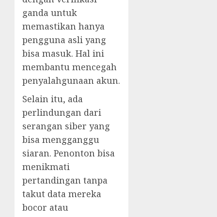
ganda untuk
memastikan hanya
pengguna asli yang
bisa masuk. Hal ini
membantu mencegah
penyalahgunaan akun.
Selain itu, ada
perlindungan dari
serangan siber yang
bisa mengganggu
siaran. Penonton bisa
menikmati
pertandingan tanpa
takut data mereka
bocor atau