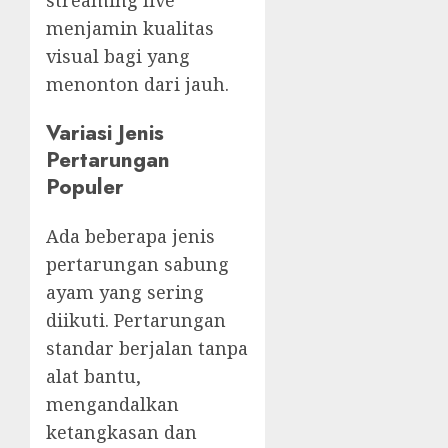
streaming live
menjamin kualitas
visual bagi yang
menonton dari jauh.
Variasi Jenis
Pertarungan
Populer
Ada beberapa jenis
pertarungan sabung
ayam yang sering
diikuti. Pertarungan
standar berjalan tanpa
alat bantu,
mengandalkan
ketangkasan dan