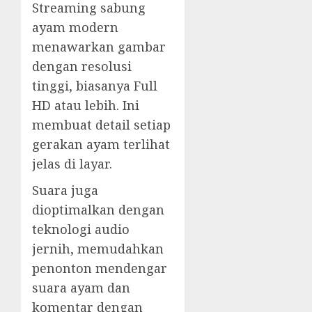
Streaming sabung
ayam modern
menawarkan gambar
dengan resolusi
tinggi, biasanya Full
HD atau lebih. Ini
membuat detail setiap
gerakan ayam terlihat
jelas di layar.
Suara juga
dioptimalkan dengan
teknologi audio
jernih, memudahkan
penonton mendengar
suara ayam dan
komentar dengan