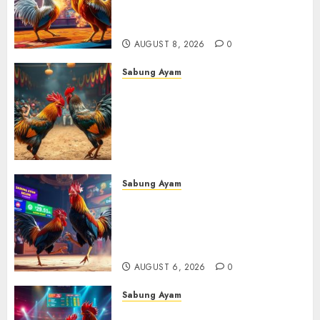
Tradisi Pertandingan Dengan
Mudah dan Seru
AUGUST 8, 2026
0
Sabung Ayam
Sabung Ayam Mengenal
Sejarah Dan
Perkembangannya Di
Berbagai Daerah dengan Cara
Asyik
AUGUST 7, 2026
0
Sabung Ayam
Sabung Ayam Mengenal Jenis
Ayam dan Karakteristik
Dalam Tradisi Ayam Adu yang
Populer
AUGUST 6, 2026
0
Sabung Ayam
Sabung Ayam Informasi