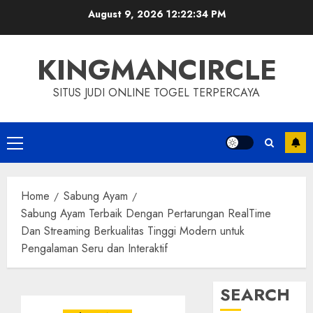
Skip
August 9, 2026
12:22:35 PM
to
content
KINGMANCIRCLE
SITUS JUDI ONLINE TOGEL TERPERCAYA
Primary
Menu
Home
Sabung Ayam
Sabung Ayam Terbaik Dengan Pertarungan RealTime
Dan Streaming Berkualitas Tinggi Modern untuk
Pengalaman Seru dan Interaktif
SEARCH