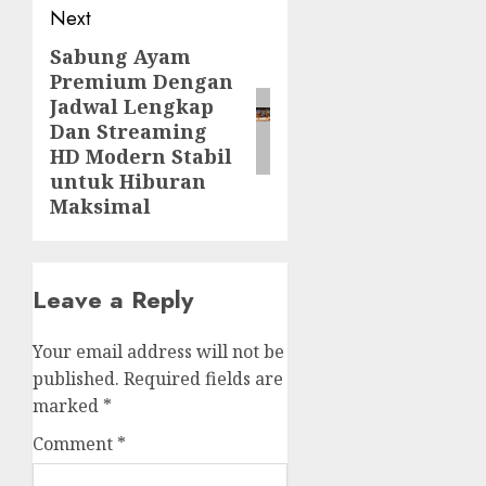
Next
Sabung Ayam
Next
Premium Dengan
post:
Jadwal Lengkap
Dan Streaming
HD Modern Stabil
untuk Hiburan
Maksimal
Leave a Reply
Your email address will not be
published.
Required fields are
marked
*
Comment
*