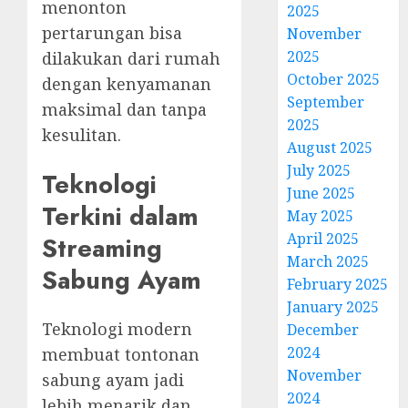
menonton
2025
pertarungan bisa
November
2025
dilakukan dari rumah
October 2025
dengan kenyamanan
September
maksimal dan tanpa
2025
kesulitan.
August 2025
July 2025
Teknologi
June 2025
Terkini dalam
May 2025
April 2025
Streaming
March 2025
Sabung Ayam
February 2025
January 2025
Teknologi modern
December
2024
membuat tontonan
November
sabung ayam jadi
2024
lebih menarik dan