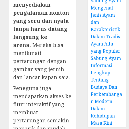
Sabung Ayam
menyediakan
Mengenal
pengalaman nonton
Jenis Ayam
yang seru dan nyata
dan
tanpa harus datang
Karakteristik
Dalam Tradisi
langsung ke
Ayam Adu
arena.
Mereka bisa
yang Populer
menikmati
Sabung Ayam
pertarungan dengan
Informasi
gambar yang jernih
Lengkap
dan lancar kapan saja.
Tentang
Budaya Dan
Pengguna juga
Perkembanga
mendapatkan akses ke
n Modern
fitur interaktif yang
Dalam
membuat
Kehidupan
pertarungan semakin
Masa Kini
menarik dan mudah