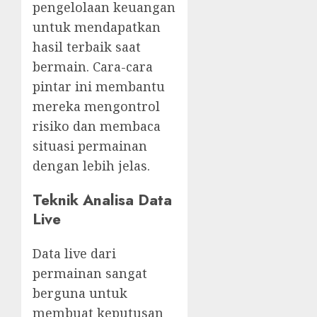
pengelolaan keuangan
untuk mendapatkan
hasil terbaik saat
bermain. Cara-cara
pintar ini membantu
mereka mengontrol
risiko dan membaca
situasi permainan
dengan lebih jelas.
Teknik Analisa Data
Live
Data live dari
permainan sangat
berguna untuk
membuat keputusan