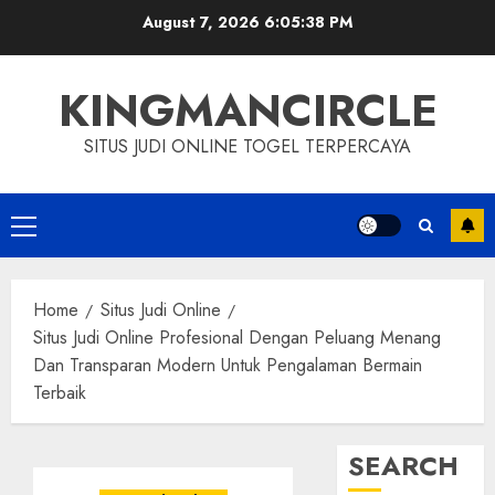
Skip
August 7, 2026
6:05:39 PM
to
content
KINGMANCIRCLE
SITUS JUDI ONLINE TOGEL TERPERCAYA
Primary
Menu
Home
Situs Judi Online
Situs Judi Online Profesional Dengan Peluang Menang
Dan Transparan Modern Untuk Pengalaman Bermain
Terbaik
SEARCH