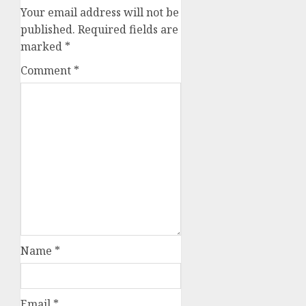
Your email address will not be
published.
Required fields are
marked
*
Comment
*
Name
*
Email
*