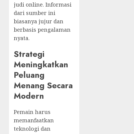
judi online. Informasi
dari sumber ini
biasanya jujur dan
berbasis pengalaman
nyata.
Strategi
Meningkatkan
Peluang
Menang Secara
Modern
Pemain harus
memanfaatkan
teknologi dan