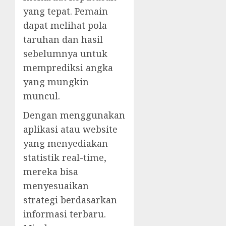
yang tepat. Pemain
dapat melihat pola
taruhan dan hasil
sebelumnya untuk
memprediksi angka
yang mungkin
muncul.
Dengan menggunakan
aplikasi atau website
yang menyediakan
statistik real-time,
mereka bisa
menyesuaikan
strategi berdasarkan
informasi terbaru.