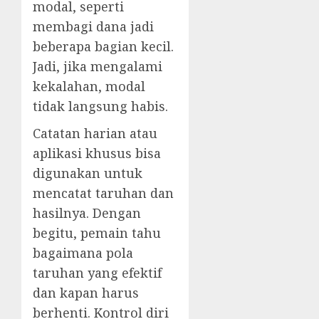
modal, seperti
membagi dana jadi
beberapa bagian kecil.
Jadi, jika mengalami
kekalahan, modal
tidak langsung habis.
Catatan harian atau
aplikasi khusus bisa
digunakan untuk
mencatat taruhan dan
hasilnya. Dengan
begitu, pemain tahu
bagaimana pola
taruhan yang efektif
dan kapan harus
berhenti. Kontrol diri