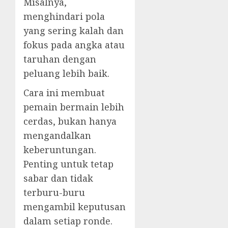
Misalnya,
menghindari pola
yang sering kalah dan
fokus pada angka atau
taruhan dengan
peluang lebih baik.
Cara ini membuat
pemain bermain lebih
cerdas, bukan hanya
mengandalkan
keberuntungan.
Penting untuk tetap
sabar dan tidak
terburu-buru
mengambil keputusan
dalam setiap ronde.