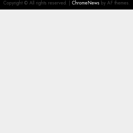
Copyright © All rights reserved.
|
ChromeNews
by AF themes.