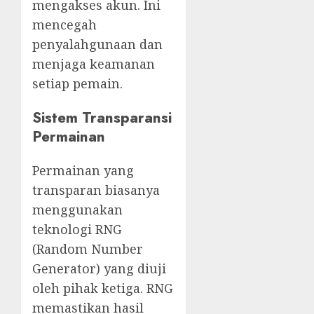
mengakses akun. Ini
mencegah
penyalahgunaan dan
menjaga keamanan
setiap pemain.
Sistem Transparansi
Permainan
Permainan yang
transparan biasanya
menggunakan
teknologi RNG
(Random Number
Generator) yang diuji
oleh pihak ketiga. RNG
memastikan hasil