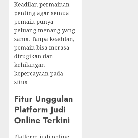
Keadilan permainan
penting agar semua
pemain punya
peluang menang yang
sama. Tanpa keadilan,
pemain bisa merasa
dirugikan dan
kehilangan
kepercayaan pada
situs.
Fitur Unggulan
Platform Judi
Online Terkini
Platform judi online