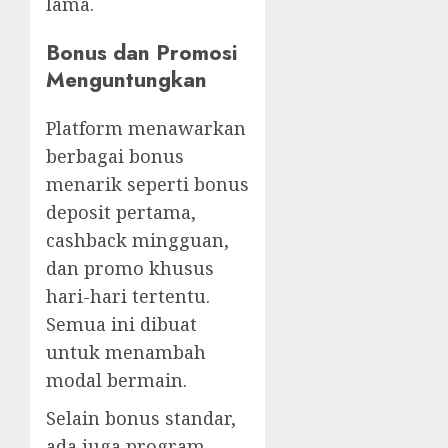
lama.
Bonus dan Promosi
Menguntungkan
Platform menawarkan
berbagai bonus
menarik seperti bonus
deposit pertama,
cashback mingguan,
dan promo khusus
hari-hari tertentu.
Semua ini dibuat
untuk menambah
modal bermain.
Selain bonus standar,
ada juga program