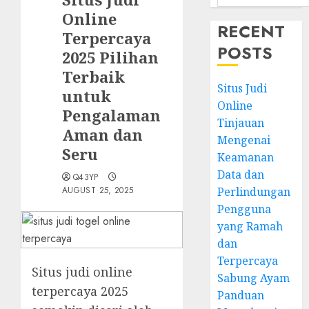
Online
RECENT
Terpercaya
POSTS
2025 Pilihan
Terbaik
Situs Judi
untuk
Online
Pengalaman
Tinjauan
Aman dan
Mengenai
Seru
Keamanan
Data dan
Q43YP
AUGUST 25, 2025
Perlindungan
Pengguna
yang Ramah
dan
Terpercaya
Situs judi online
Sabung Ayam
terpercaya 2025
Panduan