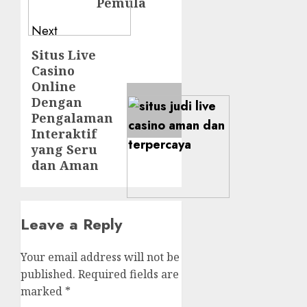
Pemula
Next
Situs Live
Next
Casino
post:
Online
Dengan
Pengalaman
Interaktif
yang Seru
dan Aman
Leave a Reply
Your email address will not be
published.
Required fields are
marked
*