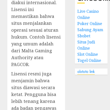
diakui internasional.
Lisensi ini
Live Casino
memastikan bahwa
Online
situs menjalankan
Poker Online
Sabung Ayam
operasi sesuai aturan
Sbobet
hukum. Contoh lisensi
Situs Judi
yang umum adalah
Online
dari Malta Gaming
Slot Online
Authority atau
Togel Online
PAGCOR.
olxtoto link
Lisensi resmi juga
menjamin bahwa
situs diawasi secara
ketat. Pengguna bisa
lebih tenang karena
ada badan pengawas