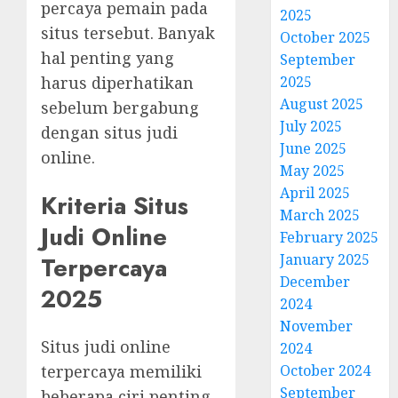
percaya pemain pada
2025
situs tersebut. Banyak
October 2025
hal penting yang
September
2025
harus diperhatikan
August 2025
sebelum bergabung
July 2025
dengan situs judi
June 2025
online.
May 2025
April 2025
Kriteria Situs
March 2025
Judi Online
February 2025
January 2025
Terpercaya
December
2025
2024
November
Situs judi online
2024
terpercaya memiliki
October 2024
September
beberapa ciri penting