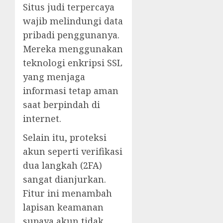
Situs judi terpercaya
wajib melindungi data
pribadi penggunanya.
Mereka menggunakan
teknologi enkripsi SSL
yang menjaga
informasi tetap aman
saat berpindah di
internet.
Selain itu, proteksi
akun seperti verifikasi
dua langkah (2FA)
sangat dianjurkan.
Fitur ini menambah
lapisan keamanan
supaya akun tidak