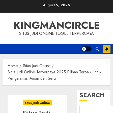
Skip
August 9, 2026
to
content
KINGMANCIRCLE
SITUS JUDI ONLINE TOGEL TERPERCAYA
Home
Situs Judi Online
Situs Judi Online Terpercaya 2025 Pilihan Terbaik untuk
Pengalaman Aman dan Seru
SEARCH
Situs Judi Online
Situs Judi