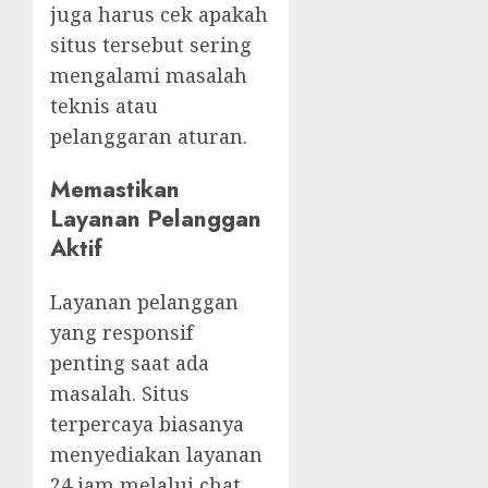
juga harus cek apakah
situs tersebut sering
mengalami masalah
teknis atau
pelanggaran aturan.
Memastikan
Layanan Pelanggan
Aktif
Layanan pelanggan
yang responsif
penting saat ada
masalah. Situs
terpercaya biasanya
menyediakan layanan
24 jam melalui chat