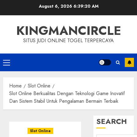
Skip
August 6, 2026
6:39:21 AM
to
content
KINGMANCIRCLE
SITUS JUDI ONLINE TOGEL TERPERCAYA
Primary
Menu
Home
Slot Online
Slot Online Berkualitas Dengan Teknologi Game Inovatif
Dan Sistem Stabil Untuk Pengalaman Bermain Terbaik
SEARCH
Slot Online