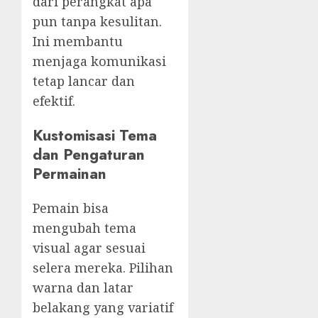
dari perangkat apa
pun tanpa kesulitan.
Ini membantu
menjaga komunikasi
tetap lancar dan
efektif.
Kustomisasi Tema
dan Pengaturan
Permainan
Pemain bisa
mengubah tema
visual agar sesuai
selera mereka. Pilihan
warna dan latar
belakang yang variatif