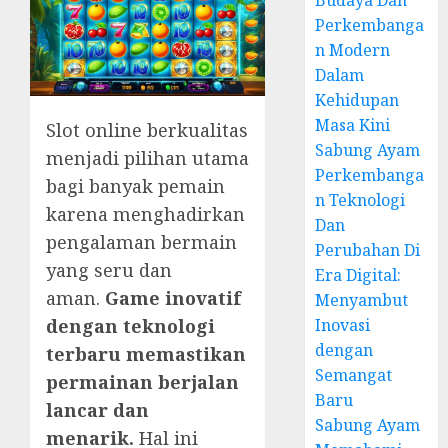
Budaya Dan
Perkembanga
n Modern
Dalam
Kehidupan
Masa Kini
Slot online berkualitas
Sabung Ayam
menjadi pilihan utama
Perkembanga
bagi banyak pemain
n Teknologi
karena menghadirkan
Dan
pengalaman bermain
Perubahan Di
yang seru dan
Era Digital:
aman.
Game inovatif
Menyambut
Inovasi
dengan teknologi
dengan
terbaru memastikan
Semangat
permainan berjalan
Baru
lancar dan
Sabung Ayam
menarik.
Hal ini