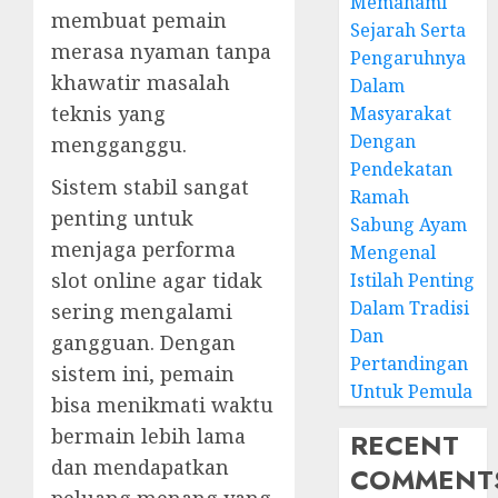
Memahami
membuat pemain
Sejarah Serta
merasa nyaman tanpa
Pengaruhnya
khawatir masalah
Dalam
teknis yang
Masyarakat
Dengan
mengganggu.
Pendekatan
Sistem stabil sangat
Ramah
penting untuk
Sabung Ayam
menjaga performa
Mengenal
slot online agar tidak
Istilah Penting
Dalam Tradisi
sering mengalami
Dan
gangguan. Dengan
Pertandingan
sistem ini, pemain
Untuk Pemula
bisa menikmati waktu
bermain lebih lama
RECENT
dan mendapatkan
COMMENT