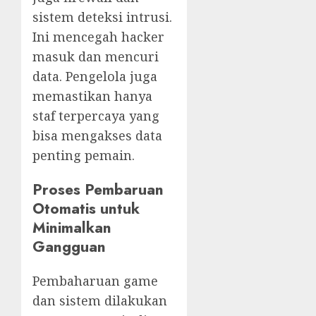
sistem deteksi intrusi.
Ini mencegah hacker
masuk dan mencuri
data. Pengelola juga
memastikan hanya
staf terpercaya yang
bisa mengakses data
penting pemain.
Proses Pembaruan
Otomatis untuk
Minimalkan
Gangguan
Pembaharuan game
dan sistem dilakukan