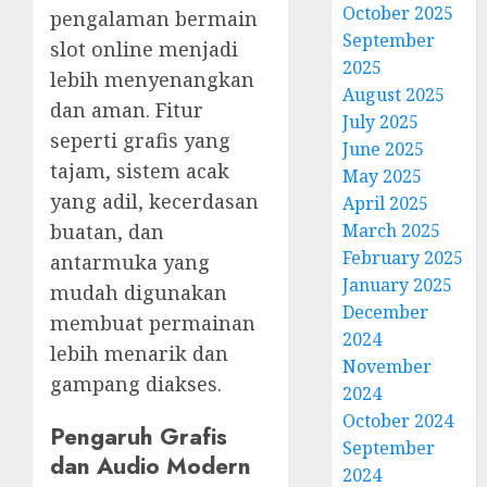
October 2025
pengalaman bermain
September
slot online menjadi
2025
lebih menyenangkan
August 2025
dan aman. Fitur
July 2025
seperti grafis yang
June 2025
tajam, sistem acak
May 2025
yang adil, kecerdasan
April 2025
March 2025
buatan, dan
February 2025
antarmuka yang
January 2025
mudah digunakan
December
membuat permainan
2024
lebih menarik dan
November
gampang diakses.
2024
October 2024
Pengaruh Grafis
September
dan Audio Modern
2024