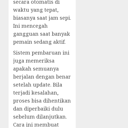
secara otomatis di
waktu yang tepat,
biasanya saat jam sepi.
Ini mencegah
gangguan saat banyak
pemain sedang aktif.
Sistem pembaruan ini
juga memeriksa
apakah semuanya
berjalan dengan benar
setelah update. Bila
terjadi kesalahan,
proses bisa dihentikan
dan diperbaiki dulu
sebelum dilanjutkan.
Cara ini membuat