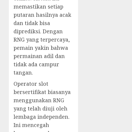
memastikan setiap
putaran hasilnya acak
dan tidak bisa
diprediksi. Dengan
RNG yang terpercaya,
pemain yakin bahwa
permainan adil dan
tidak ada campur
tangan.
Operator slot
bersertifikat biasanya
menggunakan RNG
yang telah diuji oleh
lembaga independen.
Ini mencegah