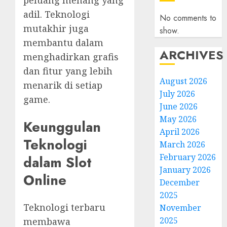
peluang menang yang
adil. Teknologi
No comments to
mutakhir juga
show.
membantu dalam
ARCHIVES
menghadirkan grafis
dan fitur yang lebih
August 2026
menarik di setiap
July 2026
game.
June 2026
May 2026
Keunggulan
April 2026
Teknologi
March 2026
February 2026
dalam Slot
January 2026
Online
December
2025
Teknologi terbaru
November
2025
membawa