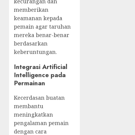
kecurangan dan
memberikan
keamanan kepada
pemain agar taruhan
mereka benar-benar
berdasarkan
keberuntungan.
Integrasi Artificial
Intelligence pada
Permainan
Kecerdasan buatan
membantu
meningkatkan
pengalaman pemain
dengan cara