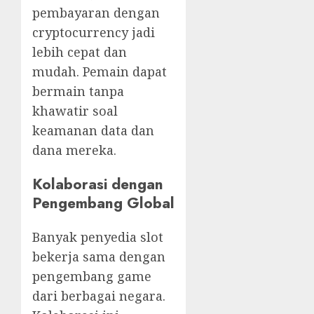
pembayaran dengan
cryptocurrency jadi
lebih cepat dan
mudah. Pemain dapat
bermain tanpa
khawatir soal
keamanan data dan
dana mereka.
Kolaborasi dengan
Pengembang Global
Banyak penyedia slot
bekerja sama dengan
pengembang game
dari berbagai negara.