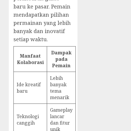
baru ke pasar. Pemain
mendapatkan pilihan
permainan yang lebih
banyak dan inovatif
setiap waktu.
Dampak
Manfaat
pada
Kolaborasi
Pemain
Lebih
Ide kreatif
banyak
baru
tema
menarik
Gameplay
Teknologi
lancar
canggih
dan fitur
unik