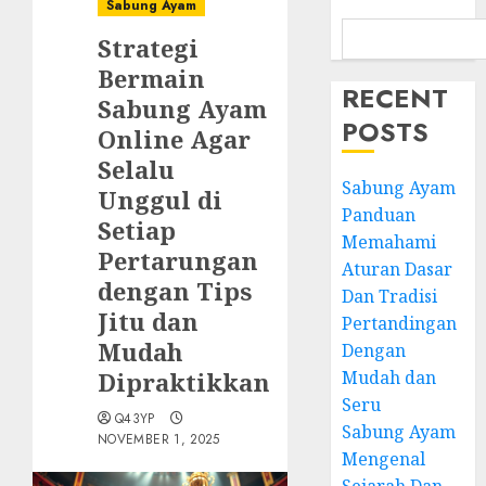
Sabung Ayam
Strategi
Bermain
RECENT
Sabung Ayam
POSTS
Online Agar
Selalu
Sabung Ayam
Unggul di
Panduan
Setiap
Memahami
Pertarungan
Aturan Dasar
dengan Tips
Dan Tradisi
Jitu dan
Pertandingan
Mudah
Dengan
Dipraktikkan
Mudah dan
Seru
Q43YP
Sabung Ayam
NOVEMBER 1, 2025
Mengenal