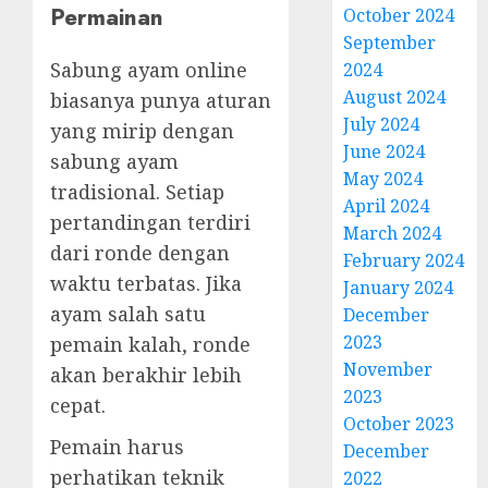
Permainan
October 2024
September
Sabung ayam online
2024
August 2024
biasanya punya aturan
July 2024
yang mirip dengan
June 2024
sabung ayam
May 2024
tradisional. Setiap
April 2024
pertandingan terdiri
March 2024
dari ronde dengan
February 2024
waktu terbatas. Jika
January 2024
ayam salah satu
December
2023
pemain kalah, ronde
November
akan berakhir lebih
2023
cepat.
October 2023
Pemain harus
December
perhatikan teknik
2022