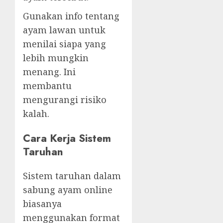
Gunakan info tentang
ayam lawan untuk
menilai siapa yang
lebih mungkin
menang. Ini
membantu
mengurangi risiko
kalah.
Cara Kerja Sistem
Taruhan
Sistem taruhan dalam
sabung ayam online
biasanya
menggunakan format