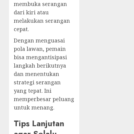
membuka serangan
dari kiri atau
melakukan serangan
cepat.
Dengan menguasai
pola lawan, pemain
bisa mengantisipasi
langkah berikutnya
dan menentukan
strategi serangan
yang tepat. Ini
memperbesar peluang
untuk menang.
Tips Lanjutan
agar Selalu