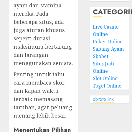
ayam dan stamina
CATEGORI
mereka. Pada
beberapa situs, ada
Live Casino
juga aturan khusus
Online
seperti durasi
Poker Online
maksimum bertarung
Sabung Ayam
dan larangan
Sbobet
menggunakan senjata.
Situs Judi
Online
Penting untuk tahu
Slot Online
cara membaca skor
Togel Online
dan kapan waktu
terbaik memasang
olxtoto link
taruhan, agar peluang
menang lebih besar.
Menentukan Pilihan