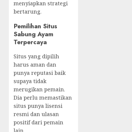
menyiapkan strategi
bertarung.
Pemilihan Situs
Sabung Ayam
Terpercaya
Situs yang dipilih
harus aman dan
punya reputasi baik
supaya tidak
merugikan pemain.
Dia perlu memastikan
situs punya lisensi
resmi dan ulasan
positif dari pemain
lain.