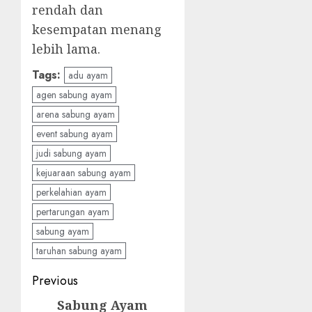
rendah dan
kesempatan menang
lebih lama.
Tags:
adu ayam
agen sabung ayam
arena sabung ayam
event sabung ayam
judi sabung ayam
kejuaraan sabung ayam
perkelahian ayam
pertarungan ayam
sabung ayam
taruhan sabung ayam
Post
Previous
navigation
Sabung Ayam
Previous