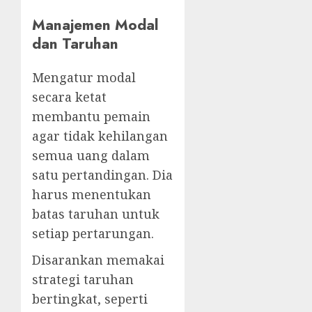
Manajemen Modal
dan Taruhan
Mengatur modal
secara ketat
membantu pemain
agar tidak kehilangan
semua uang dalam
satu pertandingan. Dia
harus menentukan
batas taruhan untuk
setiap pertarungan.
Disarankan memakai
strategi taruhan
bertingkat, seperti