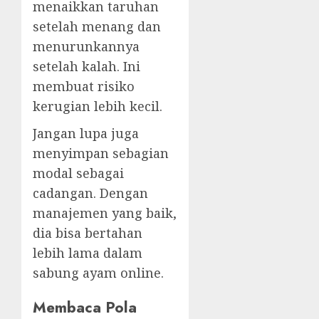
menaikkan taruhan
setelah menang dan
menurunkannya
setelah kalah. Ini
membuat risiko
kerugian lebih kecil.
Jangan lupa juga
menyimpan sebagian
modal sebagai
cadangan. Dengan
manajemen yang baik,
dia bisa bertahan
lebih lama dalam
sabung ayam online.
Membaca Pola