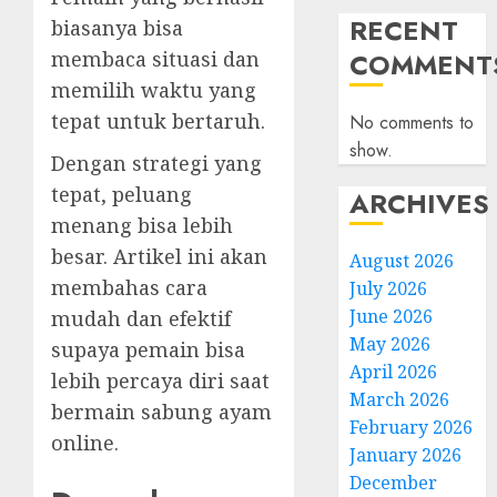
RECENT
biasanya bisa
COMMENT
membaca situasi dan
memilih waktu yang
tepat untuk bertaruh.
No comments to
show.
Dengan strategi yang
tepat, peluang
ARCHIVES
menang bisa lebih
besar. Artikel ini akan
August 2026
membahas cara
July 2026
June 2026
mudah dan efektif
May 2026
supaya pemain bisa
April 2026
lebih percaya diri saat
March 2026
bermain sabung ayam
February 2026
online.
January 2026
December