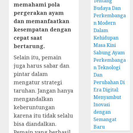
Tentang
memahami pola
Budaya Dan
pergerakan ayam
Perkembanga
dan memanfaatkan
n Modern
kesempatan dengan
Dalam
cepat saat
Kehidupan
Masa Kini
bertarung.
Sabung Ayam
Selain itu, pemain
Perkembanga
juga harus sabar dan
n Teknologi
pintar dalam
Dan
mengatur strategi
Perubahan Di
Era Digital:
taruhan. Jangan hanya
Menyambut
mengandalkan
Inovasi
keberuntungan
dengan
karena itu tidak selalu
Semangat
bisa diandalkan.
Baru
Pemain yang berhasil