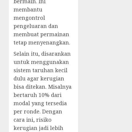
bermain. Ini
membantu
mengontrol
pengeluaran dan
membuat permainan
tetap menyenangkan.
Selain itu, disarankan
untuk menggunakan
sistem taruhan kecil
dulu agar kerugian
bisa ditekan. Misalnya
bertaruh 10% dari
modal yang tersedia
per ronde. Dengan
cara ini, risiko
kerugian jadi lebih