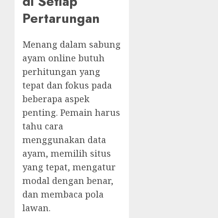
di Setiap
Pertarungan
Menang dalam sabung
ayam online butuh
perhitungan yang
tepat dan fokus pada
beberapa aspek
penting. Pemain harus
tahu cara
menggunakan data
ayam, memilih situs
yang tepat, mengatur
modal dengan benar,
dan membaca pola
lawan.