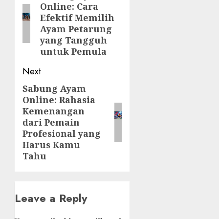
Online: Cara
post:
Efektif Memilih
Ayam Petarung
yang Tangguh
untuk Pemula
Next
Sabung Ayam
Next
Online: Rahasia
post:
Kemenangan
dari Pemain
Profesional yang
Harus Kamu
Tahu
Leave a Reply