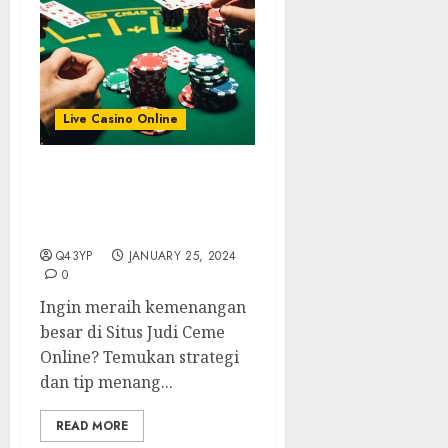
Live Casino Online
Menangkan Judi Ceme
Jackpot Terbaru di
Indonesia
Q43YP
JANUARY 25, 2024
0
Ingin meraih kemenangan
besar di Situs Judi Ceme
Online? Temukan strategi
dan tip menang...
READ MORE