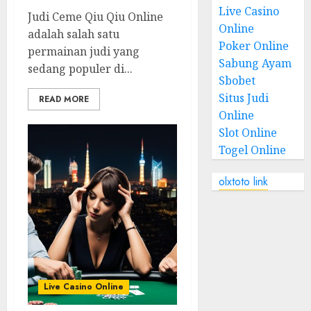
Live Casino
Judi Ceme Qiu Qiu Online
Online
adalah salah satu
Poker Online
permainan judi yang
Sabung Ayam
sedang populer di...
Sbobet
Situs Judi
READ MORE
Online
Slot Online
Togel Online
olxtoto link
Live Casino Online