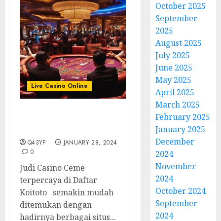
October 2025
September
2025
August 2025
July 2025
June 2025
May 2025
Live Casino Online
April 2025
March 2025
February 2025
Situs Judi Casino Ceme
January 2025
Terpercaya di Indonesia
December
Q43YP
JANUARY 28, 2024
0
2024
November
Judi Casino Ceme
2024
terpercaya di Daftar
October 2024
Koitoto semakin mudah
September
ditemukan dengan
2024
hadirnya berbagai situs...