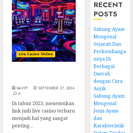
RECENT
POSTS
Sabung Ayam
Mengenal
Sejarah Dan
Perkembanga
Live Casino Online
nnya Di
Berbagai
Daerah
Temukan Link Judi Live
Casino Terbaru 2023
dengan Cara
Asyik
Q43YP
SEPTEMBER 27, 2024
0
Sabung Ayam
Di tahun 2023, menemukan
Mengenal
link judi live casino terbaru
Jenis Ayam
menjadi hal yang sangat
dan
penting...
Karakteristik