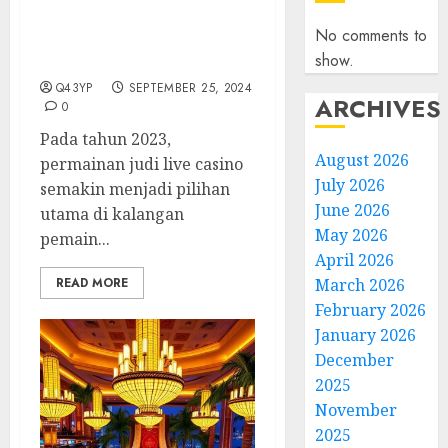
No comments to
5 Permainan Judi Live
show.
Casino Terbaik 2023
Q43YP
SEPTEMBER 25, 2024
ARCHIVES
0
Pada tahun 2023,
August 2026
permainan judi live casino
July 2026
semakin menjadi pilihan
June 2026
utama di kalangan
May 2026
pemain...
April 2026
READ MORE
March 2026
February 2026
January 2026
December
2025
November
2025