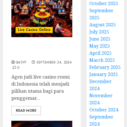
October 2025
September
2025
August 2025
Live Casino Online
July 2025
June 2025
May 2025
Agen Judi Live Casino
April 2025
Resmi di Indonesia
March 2025
Q43YP
SEPTEMBER 24, 2024
February 2025
0
January 2025
Agen judi live casino resmi
December
di Indonesia telah menjadi
2024
pilihan utama bagi para
November
penggemar...
2024
October 2024
READ MORE
September
2024