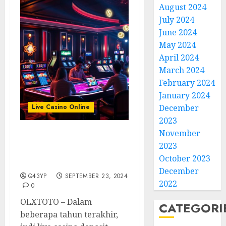
August 2024
July 2024
June 2024
May 2024
April 2024
March 2024
February 2024
January 2024
Live Casino Online
December
2023
November
Judi Live Casino Deposit
2023
Pulsa Terpercaya
October 2023
Indonesia
December
Q43YP
SEPTEMBER 23, 2024
2022
0
OLXTOTO – Dalam
CATEGORI
beberapa tahun terakhir,