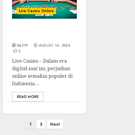
Live Casino Online
10 Teratas Daftar Situs
Judi Live Casino Online
Q43YP
AUGUST 14, 2024
0
Live Casino – Dalam era
digital saat ini, perjudian
online semakin populer di
Indonesia....
READ MORE
Posts
1
2
Next
pagination