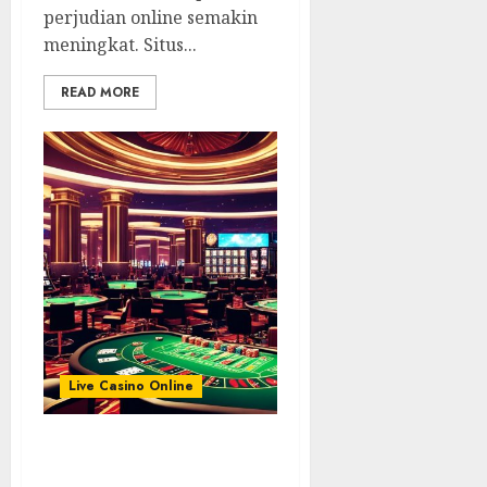
perjudian online semakin
meningkat. Situs...
READ MORE
Live Casino Online
Bergabung di Live Judi
Casino Online Terbesar