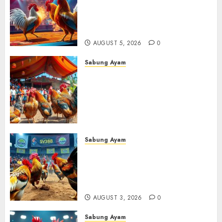
Lengkap Tentang Budaya Dan
Perkembangan Modern Dalam
Kehidupan Masa Kini
AUGUST 5, 2026
0
Sabung Ayam
Sabung Ayam Perkembangan
Teknologi Dan Perubahan Di
Era Digital: Menyambut
Inovasi dengan Semangat
Baru
AUGUST 4, 2026
0
Sabung Ayam
Sabung Ayam Memahami
Sejarah Serta Pengaruhnya
Dalam Masyarakat Dengan
Pendekatan Ramah
AUGUST 3, 2026
0
Sabung Ayam