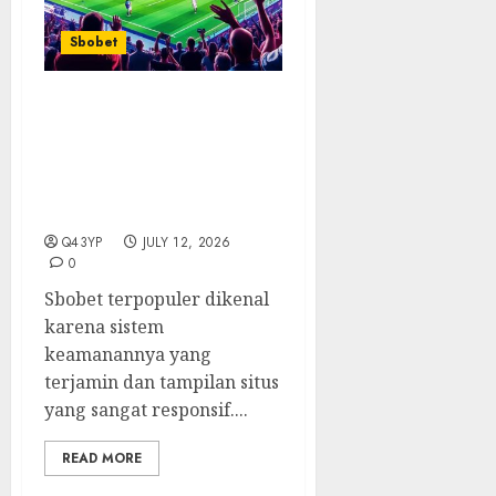
Sbobet
Sbobet Terpopuler
Dengan Sistem Aman Dan
Tampilan Responsif
Untuk Pengalaman
Bermain Terbaik
Q43YP
JULY 12, 2026
0
Sbobet terpopuler dikenal
karena sistem
keamanannya yang
terjamin dan tampilan situs
yang sangat responsif....
READ MORE