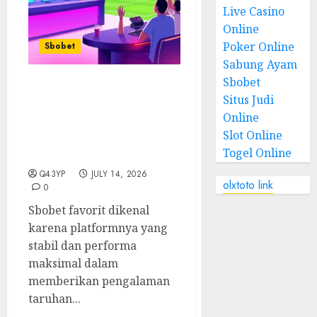
Live Casino
Online
Poker Online
Sbobet
Sabung Ayam
Sbobet
Sbobet Favorit Dengan
Situs Judi
Platform Stabil Dan
Online
Performa Maksimal
Slot Online
untuk Pengalaman
Togel Online
Bermain Terbaik
Q43YP
JULY 14, 2026
olxtoto link
0
Sbobet favorit dikenal
karena platformnya yang
stabil dan performa
maksimal dalam
memberikan pengalaman
taruhan...