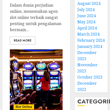
August 2024
Dalam dunia perjudian
July 2024
online, menemukan agen
June 2024
slot online terbaik sangat
May 2024
penting untuk pengalaman
April 2024
bermain...
March 2024
February 2024
READ MORE
January 2024
December
2023
November
2023
October 2023
December
2022
CATEGORI
Slot Online