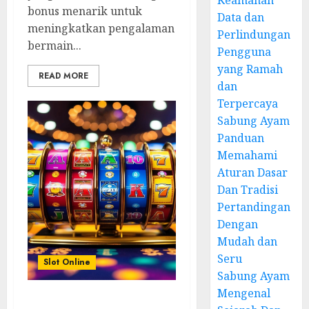
Keamanan
bonus menarik untuk
Data dan
meningkatkan pengalaman
Perlindungan
bermain...
Pengguna
yang Ramah
READ MORE
dan
Terpercaya
Sabung Ayam
Panduan
Memahami
Aturan Dasar
Dan Tradisi
Pertandingan
Dengan
Mudah dan
Seru
Slot Online
Sabung Ayam
Mengenal
Slot Online dengan RTP