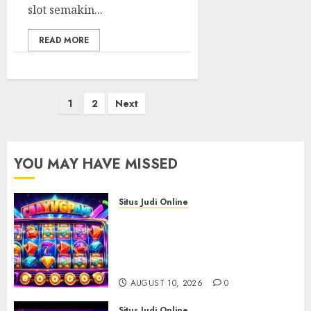
slot semakin...
READ MORE
Posts
1
2
Next
pagination
YOU MAY HAVE MISSED
Situs Judi Online
Situs Judi Online Memahami
Dampak dan Perubahan
Industri Hiburan Digital yang
Semakin Berkembang
AUGUST 10, 2026
0
Situs Judi Online