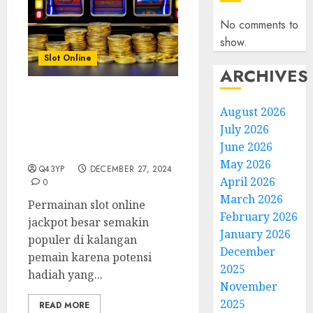
No comments to
show.
Slot Online
ARCHIVES
Permainan Slot Online
August 2026
Jackpot Besar:
July 2026
Menangkan Hadiah
June 2026
Fantastis Secara Mudah
May 2026
Q43YP
DECEMBER 27, 2024
April 2026
0
March 2026
Permainan slot online
February 2026
jackpot besar semakin
January 2026
populer di kalangan
December
pemain karena potensi
2025
hadiah yang...
November
2025
READ MORE