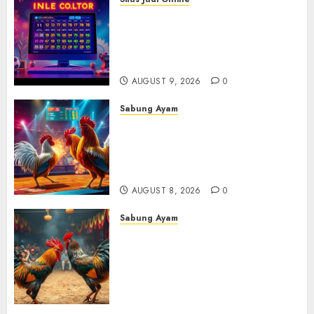
Situs Judi Online Tinjauan
Mengenai Keamanan Data dan
Perlindungan Pengguna yang
Ramah dan Terpercaya
AUGUST 9, 2026
0
Sabung Ayam
Sabung Ayam Panduan
Memahami Aturan Dasar Dan
Tradisi Pertandingan Dengan
Mudah dan Seru
AUGUST 8, 2026
0
Sabung Ayam
Sabung Ayam Mengenal
Sejarah Dan
Perkembangannya Di
Berbagai Daerah dengan Cara
Asyik