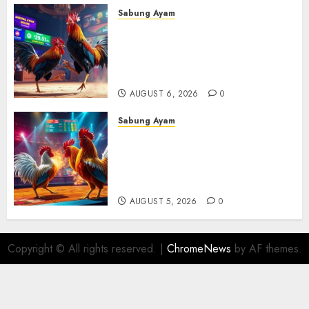
AUGUST 7, 2026
0
Sabung Ayam
Sabung Ayam Mengenal Jenis
Ayam dan Karakteristik
Dalam Tradisi Ayam Adu yang
Populer
AUGUST 6, 2026
0
Sabung Ayam
Sabung Ayam Informasi
Lengkap Tentang Budaya Dan
Perkembangan Modern Dalam
Kehidupan Masa Kini
AUGUST 5, 2026
0
Copyright © All rights reserved.
|
ChromeNews
by AF themes.