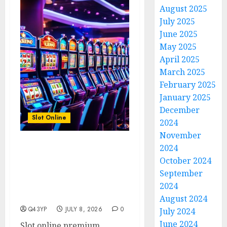
August 2025
July 2025
June 2025
May 2025
April 2025
March 2025
February 2025
January 2025
December
Slot Online
2024
November
2024
Slot Online Premium
October 2024
Dengan Gameplay
September
Modern Bonus Eksklusif
Untuk Pengalaman Seru
2024
dan Menguntungkan
August 2024
Q43YP
JULY 8, 2026
0
July 2024
June 2024
Slot online premium