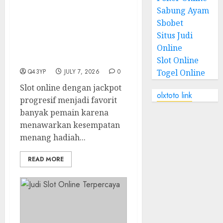
Sabung Ayam
Slot Online Populer
Sbobet
Dengan Jackpot
Situs Judi
Progresif Hadiah Besar
untuk Keseruan Main
Online
Maksimal
Slot Online
Q43YP
JULY 7, 2026
0
Togel Online
Slot online dengan jackpot
olxtoto link
progresif menjadi favorit
banyak pemain karena
menawarkan kesempatan
menang hadiah...
READ MORE