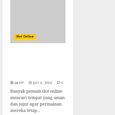
Slot Online
Slot Online Aman Dengan
Sistem Transparan
Pelayanan Profesional
untuk Pengalaman
Bermain Terpercaya
Q43YP
JULY 6, 2026
0
Banyak pemain slot online
mencari tempat yang aman
dan jujur agar permainan
mereka tetap...