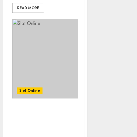
READ MORE
Slot Online
Slot Online Resmi Dengan
Permainan Lengkap
Sangat Menarik untuk
Hiburan Seru dan Mudah