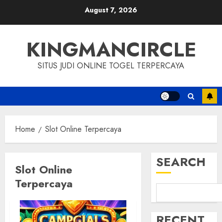
Skip
August 7, 2026
to
content
KINGMANCIRCLE
SITUS JUDI ONLINE TOGEL TERPERCAYA
Home
Slot Online Terpercaya
SEARCH
Slot Online
Terpercaya
RECENT