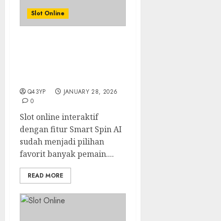
Slot Online
Slot Online Interaktif
dengan Fitur Smart Spin
AI untuk Pengalaman
Bermain yang Lebih Seru
Q43YP
JANUARY 28, 2026
0
Slot online interaktif
dengan fitur Smart Spin AI
sudah menjadi pilihan
favorit banyak pemain....
READ MORE