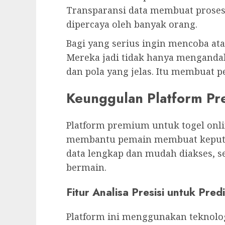
Transparansi data membuat proses 
dipercaya oleh banyak orang.
Bagi yang serius ingin mencoba ata
Mereka jadi tidak hanya menganda
dan pola yang jelas. Itu membuat 
Keunggulan Platform Pr
Platform premium untuk togel onli
membantu pemain membuat keputu
data lengkap dan mudah diakses, 
bermain.
Fitur Analisa Presisi untuk Pred
Platform ini menggunakan teknolo