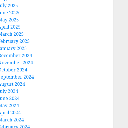
July 2025
June 2025
May 2025
April 2025
March 2025
February 2025
January 2025
December 2024
November 2024
October 2024
September 2024
August 2024
July 2024
June 2024
May 2024
April 2024
March 2024
February 2024