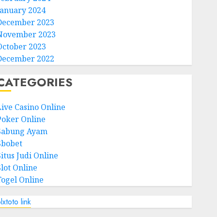
January 2024
December 2023
November 2023
October 2023
December 2022
CATEGORIES
Live Casino Online
Poker Online
Sabung Ayam
Sbobet
Situs Judi Online
Slot Online
Togel Online
lxtoto link