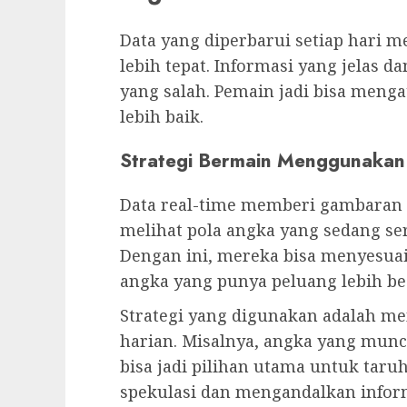
Data yang diperbarui setiap hari
lebih tepat. Informasi yang jelas 
yang salah. Pemain jadi bisa meng
lebih baik.
Strategi Bermain Menggunakan
Data real-time memberi gambaran 
melihat pola angka yang sedang se
Dengan ini, mereka bisa menyesuai
angka yang punya peluang lebih be
Strategi yang digunakan adalah 
harian. Misalnya, angka yang munc
bisa jadi pilihan utama untuk taru
spekulasi dan mengandalkan inform