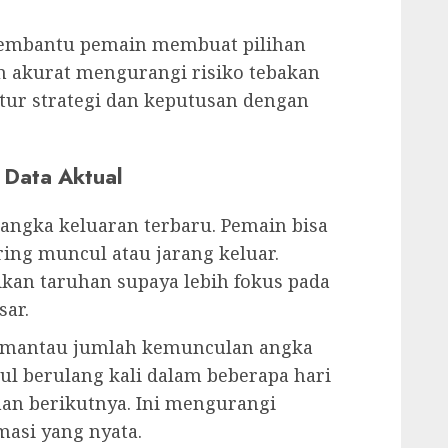
 membantu pemain membuat pilihan
dan akurat mengurangi risiko tebakan
atur strategi dan keputusan dengan
 Data Aktual
angka keluaran terbaru. Pemain bisa
ring muncul atau jarang keluar.
kan taruhan supaya lebih fokus pada
sar.
memantau jumlah kemunculan angka
ul berulang kali dalam beberapa hari
han berikutnya. Ini mengurangi
asi yang nyata.