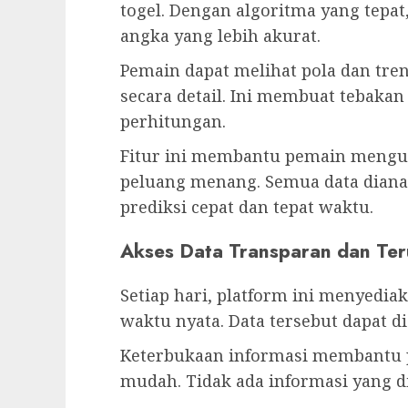
togel. Dengan algoritma yang tepa
angka yang lebih akurat.
Pemain dapat melihat pola dan tren
secara detail. Ini membuat tebakan
perhitungan.
Fitur ini membantu pemain mengu
peluang menang. Semua data dianal
prediksi cepat dan tepat waktu.
Akses Data Transparan dan Te
Setiap hari, platform ini menyediak
waktu nyata. Data tersebut dapat d
Keterbukaan informasi membantu 
mudah. Tidak ada informasi yang 