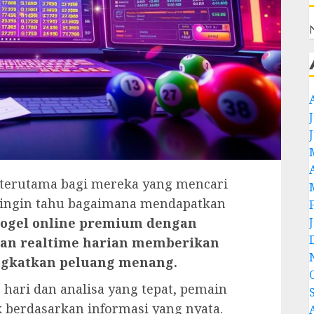
, terutama bagi mereka yang mencari
g ingin tahu bagaimana mendapatkan
ogel online premium dengan
aran realtime harian memberikan
ngkatkan peluang menang.
 hari dan analisa yang tepat, pemain
 berdasarkan informasi yang nyata.