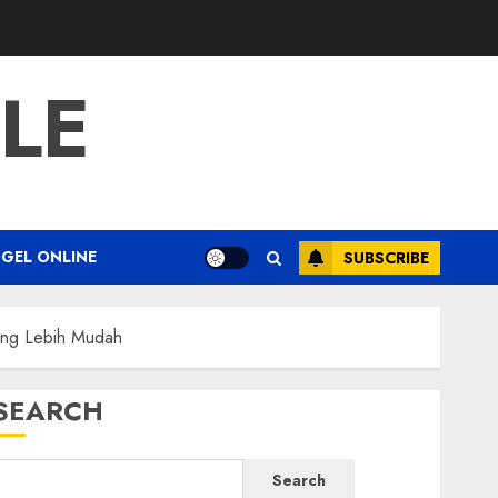
LE
GEL ONLINE
SUBSCRIBE
ang Lebih Mudah
SEARCH
Search