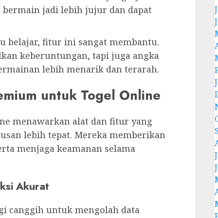
bermain jadi lebih jujur dan dapat
u belajar, fitur ini sangat membantu.
lkan keberuntungan, tapi juga angka
permainan lebih menarik dan terarah.
emium untuk Togel Online
ne menawarkan alat dan fitur yang
san lebih tepat. Mereka memberikan
serta menjaga keamanan selama
iksi Akurat
gi canggih untuk mengolah data