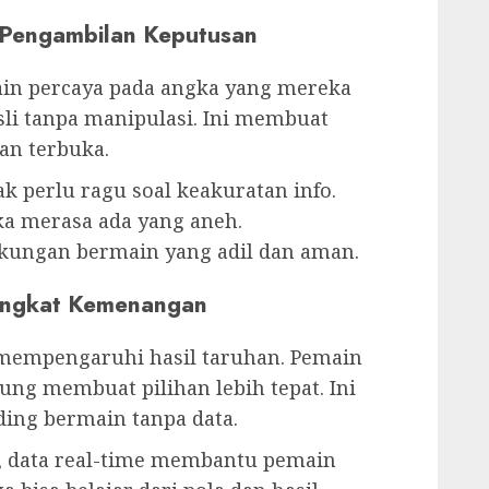
 Pengambilan Keputusan
in percaya pada angka yang mereka
asli tanpa manipulasi. Ini membuat
an terbuka.
ak perlu ragu soal keakuratan info.
ka merasa ada yang aneh.
kungan bermain yang adil dan aman.
ingkat Kemenangan
 mempengaruhi hasil taruhan. Pemain
ng membuat pilihan lebih tepat. Ini
ng bermain tanpa data.
 data real-time membantu pemain