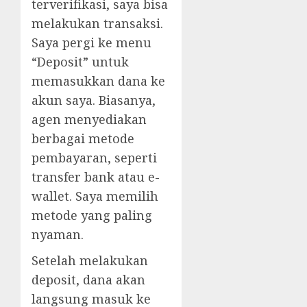
terverifikasi, saya bisa
melakukan transaksi.
Saya pergi ke menu
“Deposit” untuk
memasukkan dana ke
akun saya. Biasanya,
agen menyediakan
berbagai metode
pembayaran, seperti
transfer bank atau e-
wallet. Saya memilih
metode yang paling
nyaman.
Setelah melakukan
deposit, dana akan
langsung masuk ke