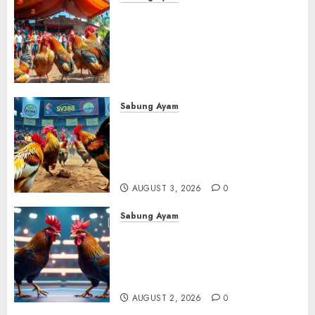
Sabung Ayam Perkembangan
Teknologi Dan Perubahan Di
Era Digital: Menyambut
Inovasi dengan Semangat
Baru
AUGUST 4, 2026
0
Sabung Ayam
Sabung Ayam Memahami
Sejarah Serta Pengaruhnya
Dalam Masyarakat Dengan
Pendekatan Ramah
AUGUST 3, 2026
0
Sabung Ayam
Sabung Ayam Mengenal
Istilah Penting Dalam Tradisi
Dan Pertandingan Untuk
Pemula
AUGUST 2, 2026
0