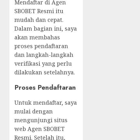
Mendaftar di Agen
SBOBET Resmi itu
mudah dan cepat.
Dalam bagian ini, saya
akan membahas
proses pendaftaran
dan langkah-langkah
verifikasi yang perlu
dilakukan setelahnya.
Proses Pendaftaran
Untuk mendaftar, saya
mulai dengan
mengunjungi situs
web Agen SBOBET
Resmi. Setelah itu,