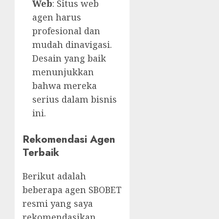
Web
: Situs web
agen harus
profesional dan
mudah dinavigasi.
Desain yang baik
menunjukkan
bahwa mereka
serius dalam bisnis
ini.
Rekomendasi Agen
Terbaik
Berikut adalah
beberapa agen SBOBET
resmi yang saya
rekomendasikan