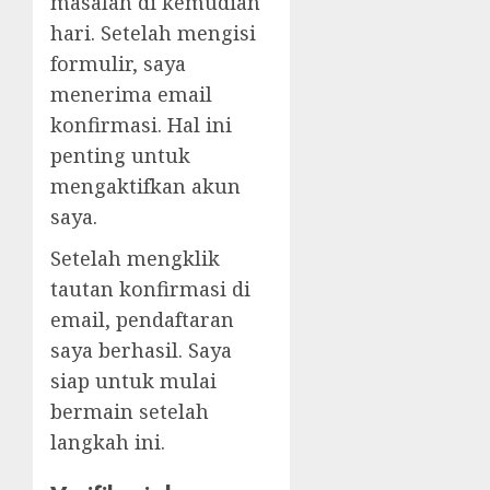
masalah di kemudian
hari. Setelah mengisi
formulir, saya
menerima email
konfirmasi. Hal ini
penting untuk
mengaktifkan akun
saya.
Setelah mengklik
tautan konfirmasi di
email, pendaftaran
saya berhasil. Saya
siap untuk mulai
bermain setelah
langkah ini.