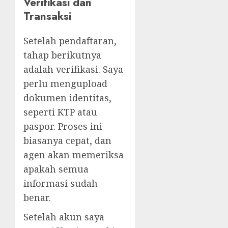
Verifikasi dan
Transaksi
Setelah pendaftaran,
tahap berikutnya
adalah verifikasi. Saya
perlu mengupload
dokumen identitas,
seperti KTP atau
paspor. Proses ini
biasanya cepat, dan
agen akan memeriksa
apakah semua
informasi sudah
benar.
Setelah akun saya