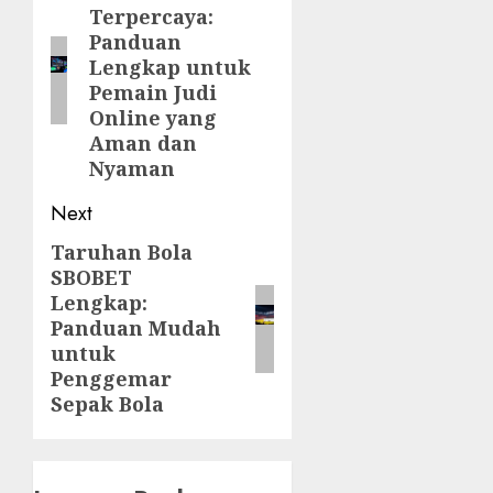
Terpercaya:
post:
Panduan
Lengkap untuk
Pemain Judi
Online yang
Aman dan
Nyaman
Next
Taruhan Bola
Next
SBOBET
post:
Lengkap:
Panduan Mudah
untuk
Penggemar
Sepak Bola