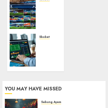
Sbobet
Terpercaya
Dengan
Layanan
Profesional
Dan
Platform
Sbobet
Modern
Sbobet
Untuk
Terbaik
Pengalaman
Dengan
Bermain
Sistem
Terbaik
Cepat
Dan
JULY 18,
Teknologi
2026
Terkini
0
Untuk
YOU MAY HAVE MISSED
Pengalaman
Bermain
Maksimal
Sabung Ayam