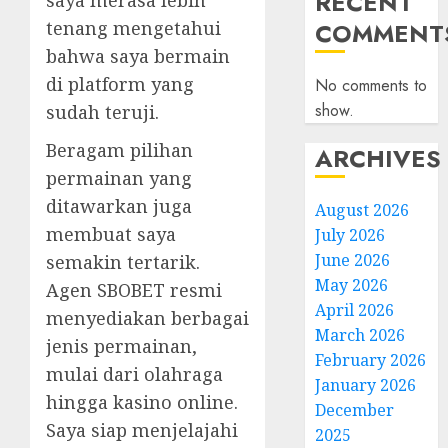
RECENT
saya merasa lebih
COMMENT
tenang mengetahui
bahwa saya bermain
di platform yang
No comments to
show.
sudah teruji.
Beragam pilihan
ARCHIVES
permainan yang
ditawarkan juga
August 2026
membuat saya
July 2026
June 2026
semakin tertarik.
May 2026
Agen SBOBET resmi
April 2026
menyediakan berbagai
March 2026
jenis permainan,
February 2026
mulai dari olahraga
January 2026
hingga kasino online.
December
Saya siap menjelajahi
2025