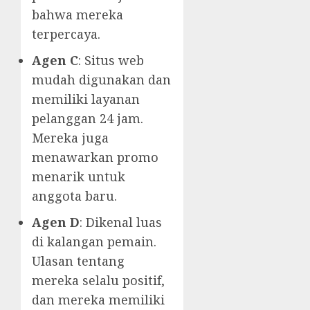
bahwa mereka
terpercaya.
Agen C
: Situs web
mudah digunakan dan
memiliki layanan
pelanggan 24 jam.
Mereka juga
menawarkan promo
menarik untuk
anggota baru.
Agen D
: Dikenal luas
di kalangan pemain.
Ulasan tentang
mereka selalu positif,
dan mereka memiliki