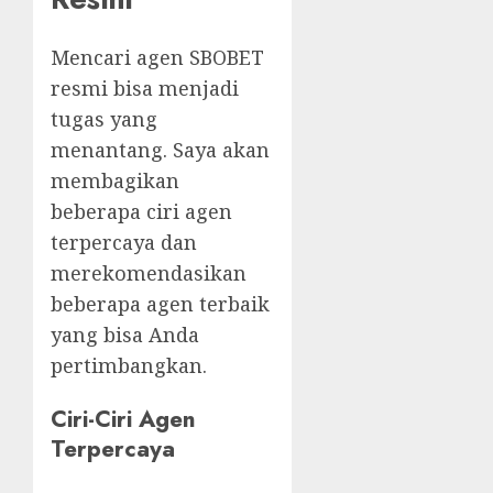
Mencari agen SBOBET
resmi bisa menjadi
tugas yang
menantang. Saya akan
membagikan
beberapa ciri agen
terpercaya dan
merekomendasikan
beberapa agen terbaik
yang bisa Anda
pertimbangkan.
Ciri-Ciri Agen
Terpercaya