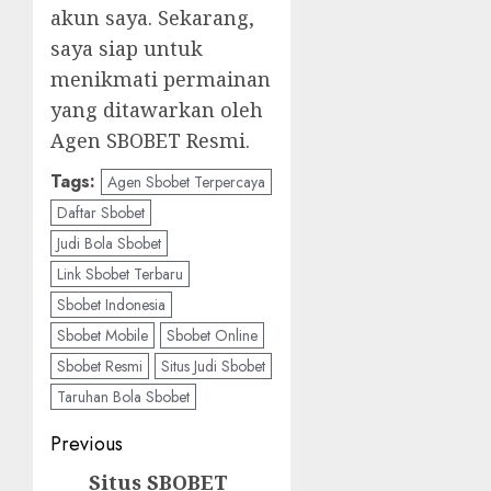
akun saya. Sekarang,
saya siap untuk
menikmati permainan
yang ditawarkan oleh
Agen SBOBET Resmi.
Tags:
Agen Sbobet Terpercaya
Daftar Sbobet
Judi Bola Sbobet
Link Sbobet Terbaru
Sbobet Indonesia
Sbobet Mobile
Sbobet Online
Sbobet Resmi
Situs Judi Sbobet
Taruhan Bola Sbobet
Post
Previous
navigation
Situs SBOBET
Previous