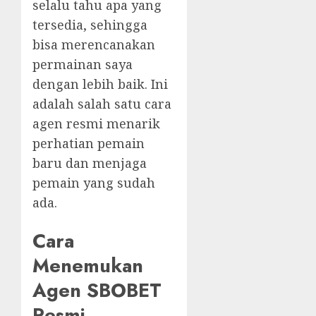
selalu tahu apa yang
tersedia, sehingga
bisa merencanakan
permainan saya
dengan lebih baik. Ini
adalah salah satu cara
agen resmi menarik
perhatian pemain
baru dan menjaga
pemain yang sudah
ada.
Cara
Menemukan
Agen SBOBET
Resmi