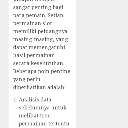
sangat penting bagi
para pemain. Setiap
permainan slot
memiliki peluangnya
masing-masing, yang
dapat memengaruhi
hasil permainan
secara keseluruhan.
Beberapa poin penting
yang perlu
diperhatikan adalah:
Analisis data
sebelumnya untuk
melihat tren
permainan tertentu.