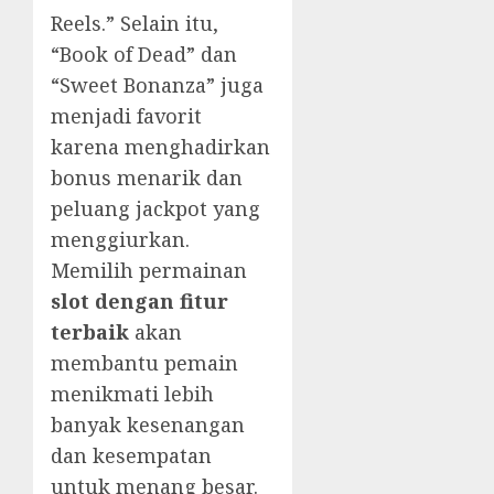
Reels.” Selain itu,
“Book of Dead” dan
“Sweet Bonanza” juga
menjadi favorit
karena menghadirkan
bonus menarik dan
peluang jackpot yang
menggiurkan.
Memilih permainan
slot dengan fitur
terbaik
akan
membantu pemain
menikmati lebih
banyak kesenangan
dan kesempatan
untuk menang besar.