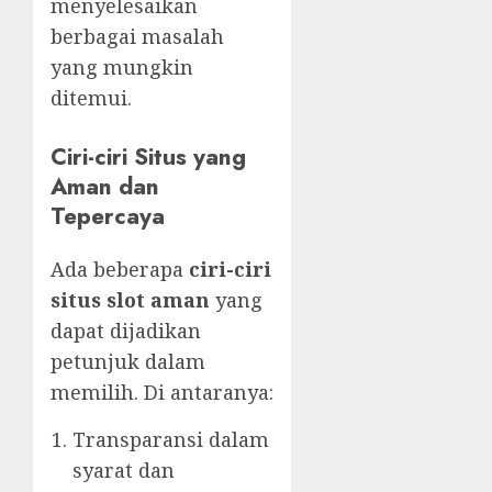
menyelesaikan
berbagai masalah
yang mungkin
ditemui.
Ciri-ciri Situs yang
Aman dan
Tepercaya
Ada beberapa
ciri-ciri
situs slot aman
yang
dapat dijadikan
petunjuk dalam
memilih. Di antaranya:
Transparansi dalam
syarat dan