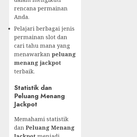
rencana permainan
Anda.
Pelajari berbagai jenis
permainan slot dan
cari tahu mana yang
menawarkan
peluang
menang jackpot
terbaik.
Statistik dan
Peluang Menang
Jackpot
Memahami statistik
dan
Peluang Menang
Jackpot
menjadi