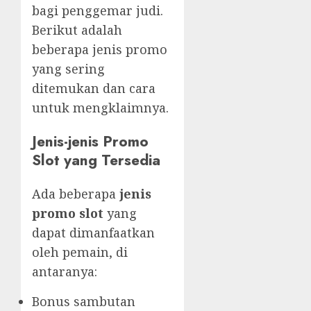
bagi penggemar judi.
Berikut adalah
beberapa jenis promo
yang sering
ditemukan dan cara
untuk mengklaimnya.
Jenis-jenis Promo
Slot yang Tersedia
Ada beberapa
jenis
promo slot
yang
dapat dimanfaatkan
oleh pemain, di
antaranya:
Bonus sambutan