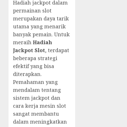
Hadiah jackpot dalam
permainan slot
merupakan daya tarik
utama yang menarik
banyak pemain. Untuk
meraih
Hadiah
Jackpot Slot
, terdapat
beberapa strategi
efektif yang bisa
diterapkan.
Pemahaman yang
mendalam tentang
sistem jackpot dan
cara kerja mesin slot
sangat membantu
dalam meningkatkan