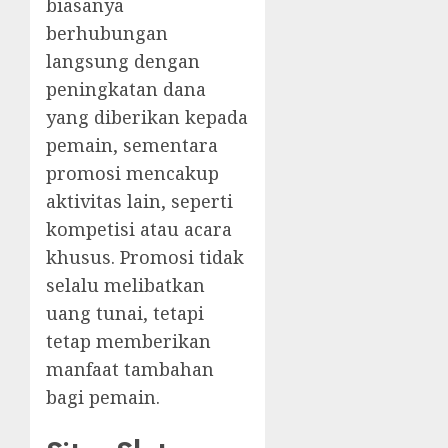
biasanya
berhubungan
langsung dengan
peningkatan dana
yang diberikan kepada
pemain, sementara
promosi mencakup
aktivitas lain, seperti
kompetisi atau acara
khusus. Promosi tidak
selalu melibatkan
uang tunai, tetapi
tetap memberikan
manfaat tambahan
bagi pemain.