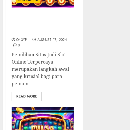
Slot Online
Menang Besar di Situs
Judi Slot Online
Terpercaya
Q43YP
AUGUST 17, 2024
0
Pemilihan Situs Judi Slot
Online Terpercaya
merupakan langkah awal
yang krusial bagi para
pemain...
READ MORE