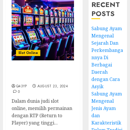
RECENT
POSTS
Sabung Ayam
Mengenal
Sejarah Dan
Perkembanga
Slot Online
nnya Di
Berbagai
Daerah
Temukan Judi Slot Online
dengan RTP Tertinggi
dengan Cara
Asyik
Q43YP
AUGUST 23, 2024
0
Sabung Ayam
Dalam dunia judi slot
Mengenal
online, memilih permainan
Jenis Ayam
dengan RTP (Return to
dan
Player) yang tinggi...
Karakteristik