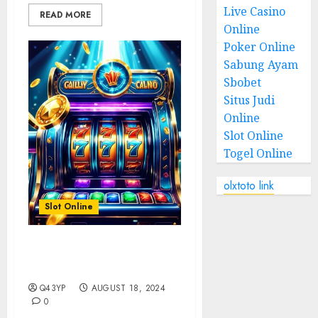
Live Casino
READ MORE
Online
Poker Online
Sabung Ayam
Sbobet
Situs Judi
Online
Slot Online
Togel Online
olxtoto link
Slot Online
Menangkan Judi Slot
Online Jackpot Terbesar
Q43YP
AUGUST 18, 2024
0