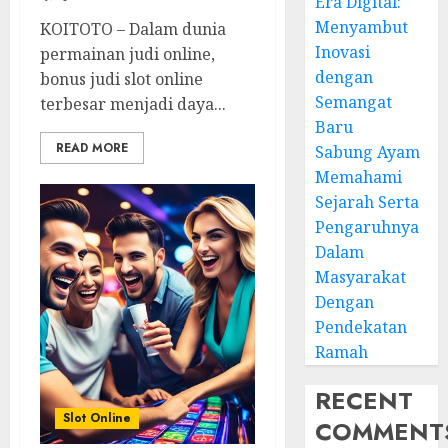
Era Digital:
Menyambut
KOITOTO – Dalam dunia
Inovasi
permainan judi online,
dengan
bonus judi slot online
Semangat
terbesar menjadi daya...
Baru
READ MORE
Sabung Ayam
Memahami
Sejarah Serta
Pengaruhnya
Dalam
Masyarakat
Dengan
Pendekatan
Ramah
RECENT
Slot Online
COMMENT