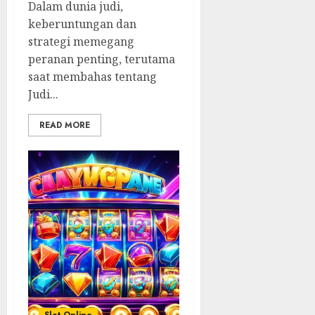
Dalam dunia judi,
keberuntungan dan
strategi memegang
peranan penting, terutama
saat membahas tentang
Judi...
READ MORE