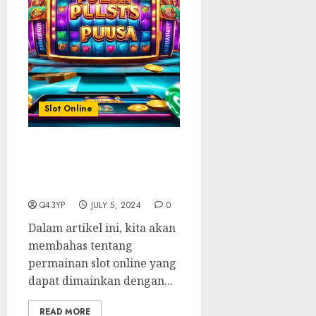
Slot Online
Mainkan Slot Online
Deposit Pulsa Tanpa
Potongan
Q43YP
JULY 5, 2024
0
Dalam artikel ini, kita akan
membahas tentang
permainan slot online yang
dapat dimainkan dengan...
READ MORE