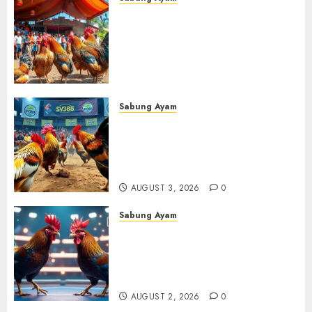
Sabung Ayam Perkembangan
Teknologi Dan Perubahan Di
Era Digital: Menyambut
Inovasi dengan Semangat
Baru
AUGUST 4, 2026
0
Sabung Ayam
Sabung Ayam Memahami
Sejarah Serta Pengaruhnya
Dalam Masyarakat Dengan
Pendekatan Ramah
AUGUST 3, 2026
0
Sabung Ayam
Sabung Ayam Mengenal
Istilah Penting Dalam Tradisi
Dan Pertandingan Untuk
Pemula
AUGUST 2, 2026
0