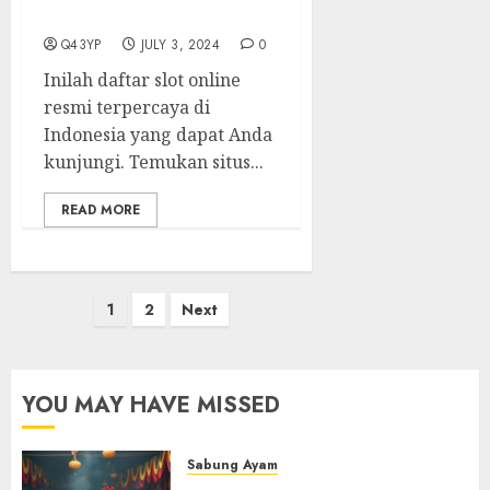
Terpercaya di Indonesia
Q43YP
JULY 3, 2024
0
Inilah daftar slot online
resmi terpercaya di
Indonesia yang dapat Anda
kunjungi. Temukan situs...
READ MORE
Posts
1
2
Next
pagination
YOU MAY HAVE MISSED
Sabung Ayam