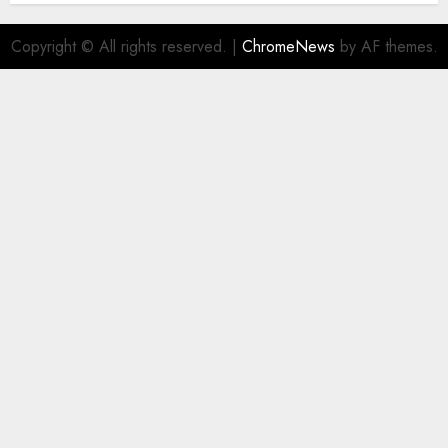
Copyright © All rights reserved.
|
ChromeNews
by AF themes.