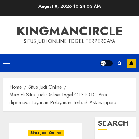
Skip
August 8, 2026
10:24:04 AM
to
content
KINGMANCIRCLE
SITUS JUDI ONLINE TOGEL TERPERCAYA
Primary
Menu
Home
Situs Judi Online
Main di Situs Judi Online Togel OLXTOTO Bisa
dipercaya Layanan Pelayanan Terbaik Astanajapura
SEARCH
Situs Judi Online