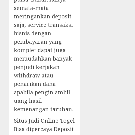
semata-mata
meringankan deposit
saja, service transaksi
bisnis dengan
pembayaran yang
komplet dapat juga
memudahkan banyak
penjudi kerjakan
withdraw atau
penarikan dana
apabila pengin ambil
uang hasil
kemenangan taruhan.
Situs Judi Online Togel
Bisa dipercaya Deposit