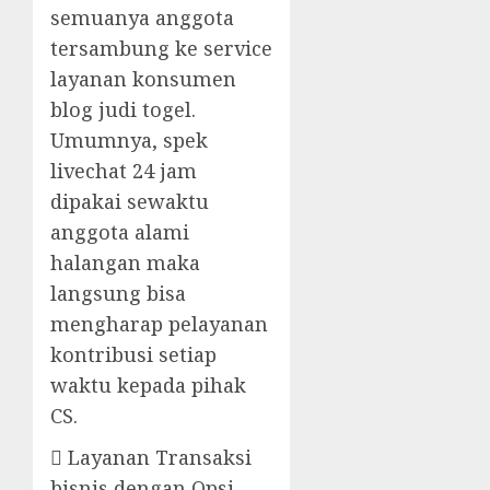
semuanya anggota
tersambung ke service
layanan konsumen
blog judi togel.
Umumnya, spek
livechat 24 jam
dipakai sewaktu
anggota alami
halangan maka
langsung bisa
mengharap pelayanan
kontribusi setiap
waktu kepada pihak
CS.
 Layanan Transaksi
bisnis dengan Opsi