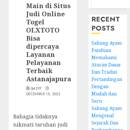
Main di Situs
Judi Online
RECENT
Togel
POSTS
OLXTOTO
Bisa
Sabung Ayam
dipercaya
Panduan
Layanan
Memahami
Pelayanan
Aturan Dasar
Terbaik
Dan Tradisi
Astanajapura
Pertandingan
Dengan
Q43YP
Mudah dan
DECEMBER 15, 2022
Seru
Sabung Ayam
Mengenal
Bahagia tidaknya
Sejarah Dan
nikmati taruhan judi