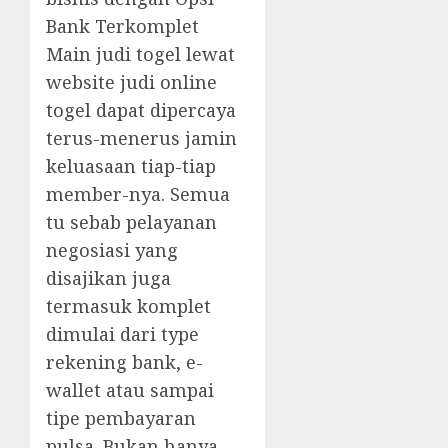
Bank Terkomplet
Main judi togel lewat
website judi online
togel dapat dipercaya
terus-menerus jamin
keluasaan tiap-tiap
member-nya. Semua
tu sebab pelayanan
negosiasi yang
disajikan juga
termasuk komplet
dimulai dari type
rekening bank, e-
wallet atau sampai
tipe pembayaran
pulsa. Bukan hanya