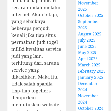
di mana dapat dicari
November
secara mudah melalui
2025
internet. Akan tetapi,
October 2025
yang sebaiknya
September
2025
beberapa penjudi
August 2025
kenali jika tiap situs
July 2025
permainan judi togel
June 2025
miliki kwalitas service
May 2025
judi yang lain,
April 2025
terhitung dari sarana
March 2025
service yang
February 2025
dikasihkan. Maka itu,
January 2025
tidak salah apabila
December
2024
tiap-tiap togellers
November
dianjurkan
2024
memutuskan website
October 2024