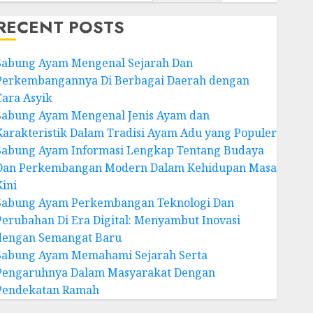
RECENT POSTS
Sabung Ayam Mengenal Sejarah Dan
Perkembangannya Di Berbagai Daerah dengan
Cara Asyik
Sabung Ayam Mengenal Jenis Ayam dan
Karakteristik Dalam Tradisi Ayam Adu yang Populer
Sabung Ayam Informasi Lengkap Tentang Budaya
Dan Perkembangan Modern Dalam Kehidupan Masa
Kini
Sabung Ayam Perkembangan Teknologi Dan
Perubahan Di Era Digital: Menyambut Inovasi
dengan Semangat Baru
Sabung Ayam Memahami Sejarah Serta
Pengaruhnya Dalam Masyarakat Dengan
Pendekatan Ramah