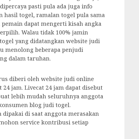
 dipercaya pasti pula ada juga info
n hasil togel, ramalan togel pula sama
u pemain dapat mengerti kisah angka
rpilih. Walau tidak 100% jamin
togel yang didatangkan website judi
itu menolong beberapa penjudi
ang dalam taruhan.
rus diberi oleh website judi online
t 24 jam. Livecat 24 jam dapat disebut
buat lebih mudah seluruhnya anggota
onsumen blog judi togel.
m dipakai di saat anggota merasakan
ohon service kontribusi setiap