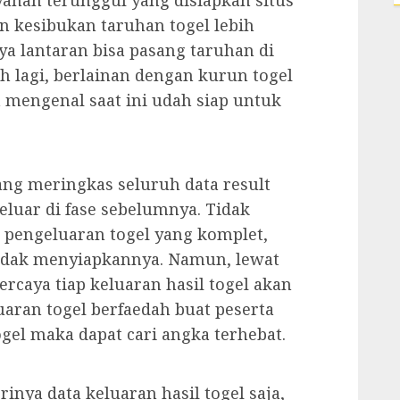
ayanan terunggul yang disiapkan situs
in kesibukan taruhan togel lebih
a lantaran bisa pasang taruhan di
h lagi, berlainan dengan kurun togel
a mengenal saat ini udah siap untuk
yang meringkas seluruh data result
keluar di fase sebelumnya. Tidak
a pengeluaran togel yang komplet,
tidak menyiapkannya. Namun, lewat
percaya tiap keluaran hasil togel akan
uaran togel berfaedah buat peserta
gel maka dapat cari angka terhebat.
ya data keluaran hasil togel saja,