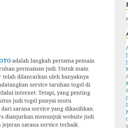
OTO
adalah langkah pertama pemain
aruhan permainan judi. Untuk main
or telah dilancarkan oleh banyaknya
datangkan service taruhan togel di
alui internet. Tetapi, yang penting
situs judi togel punyai mutu
 dari sarana service yang dikasihkan.
lers dianjurkan menunjuk website judi
 jejeran sarana service terbaik