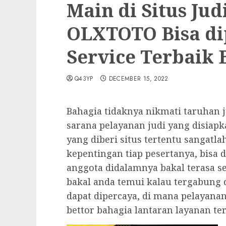
Main di Situs Jud
OLXTOTO Bisa di
Service Terbaik 
Q43YP
DECEMBER 15, 2022
Bahagia tidaknya nikmati taruhan
sarana pelayanan judi yang disiapka
yang diberi situs tertentu sangatla
kepentingan tiap pesertanya, bisa 
anggota didalamnya bakal terasa se
bakal anda temui kalau tergabung d
dapat dipercaya, di mana pelayan
bettor bahagia lantaran layanan te