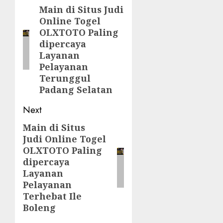
navigation
Main di Situs Judi
Previous
Online Togel
post:
OLXTOTO Paling
dipercaya
Layanan
Pelayanan
Terunggul
Padang Selatan
Next
Main di Situs
Next
Judi Online Togel
post:
OLXTOTO Paling
dipercaya
Layanan
Pelayanan
Terhebat Ile
Boleng