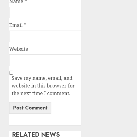
Name
*
Email
*
Website
Save my name, email, and
website in this browser for
the next time I comment.
RELATED NEWS