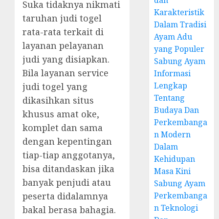
dan
Suka tidaknya nikmati
Karakteristik
taruhan judi togel
Dalam Tradisi
rata-rata terkait di
Ayam Adu
layanan pelayanan
yang Populer
judi yang disiapkan.
Sabung Ayam
Bila layanan service
Informasi
Lengkap
judi togel yang
Tentang
dikasihkan situs
Budaya Dan
khusus amat oke,
Perkembanga
komplet dan sama
n Modern
dengan kepentingan
Dalam
tiap-tiap anggotanya,
Kehidupan
bisa ditandaskan jika
Masa Kini
banyak penjudi atau
Sabung Ayam
peserta didalamnya
Perkembanga
n Teknologi
bakal berasa bahagia.