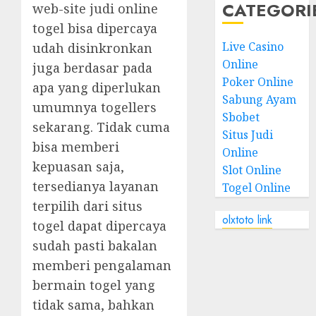
CATEGORI
web-site judi online
togel bisa dipercaya
Live Casino
udah disinkronkan
Online
juga berdasar pada
Poker Online
apa yang diperlukan
Sabung Ayam
umumnya togellers
Sbobet
sekarang. Tidak cuma
Situs Judi
bisa memberi
Online
kepuasan saja,
Slot Online
tersedianya layanan
Togel Online
terpilih dari situs
olxtoto link
togel dapat dipercaya
sudah pasti bakalan
memberi pengalaman
bermain togel yang
tidak sama, bahkan