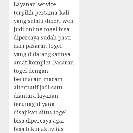
Layanan service
terpilih pertama-kali
yang selalu diberi web
judi online togel bisa
dipercaya sudah pasti
dari pasaran togel
yang didatangkannya
amat komplet. Pasaran
togel dengan
bermacam macam
alternatif jadi satu
diantara layanan
terunggul yang
disajikan situs togel
bisa dipercaya agar
bisa bikin aktivitas