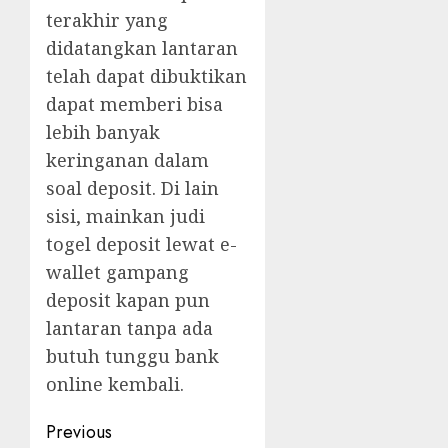
terakhir yang
didatangkan lantaran
telah dapat dibuktikan
dapat memberi bisa
lebih banyak
keringanan dalam
soal deposit. Di lain
sisi, mainkan judi
togel deposit lewat e-
wallet gampang
deposit kapan pun
lantaran tanpa ada
butuh tunggu bank
online kembali.
Post
Previous