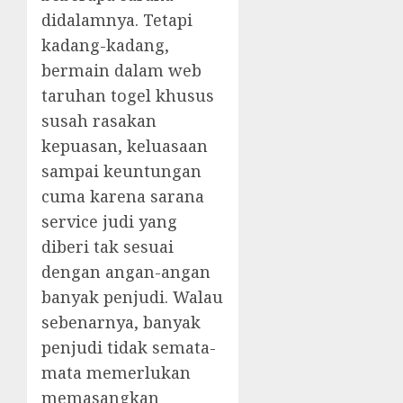
didalamnya. Tetapi
kadang-kadang,
bermain dalam web
taruhan togel khusus
susah rasakan
kepuasan, keluasaan
sampai keuntungan
cuma karena sarana
service judi yang
diberi tak sesuai
dengan angan-angan
banyak penjudi. Walau
sebenarnya, banyak
penjudi tidak semata-
mata memerlukan
memasangkan