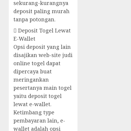
sekurang-kurangnya
deposit paling murah
tanpa potongan.
 Deposit Togel Lewat
E-Wallet
Opsi deposit yang lain
disajikan web-site judi
online togel dapat
dipercaya buat
meringankan
pesertanya main togel
yaitu deposit togel
lewat e-wallet.
Ketimbang type
pembayaran lain, e-
wallet adalah opsi