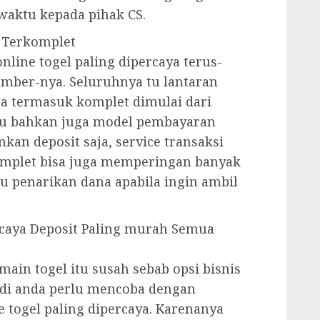
waktu kepada pihak CS.
k Terkomplet
online togel paling dipercaya terus-
mber-nya. Seluruhnya tu lantaran
ga termasuk komplet dimulai dari
au bahkan juga model pembayaran
kan deposit saja, service transaksi
omplet bisa juga memperingan banyak
 penarikan dana apabila ingin ambil
ercaya Deposit Paling murah Semua
main togel itu susah sebab opsi bisnis
jadi anda perlu mencoba dengan
e togel paling dipercaya. Karenanya