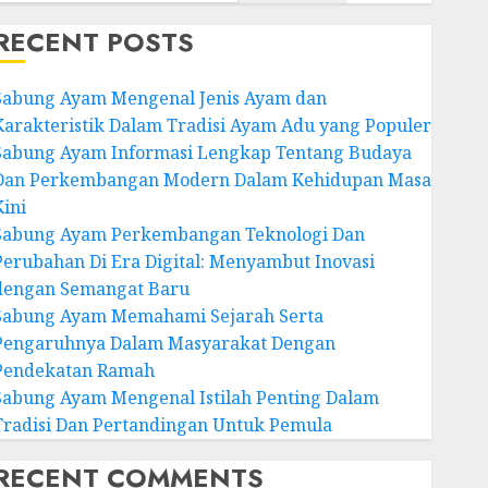
RECENT POSTS
Sabung Ayam Mengenal Jenis Ayam dan
Karakteristik Dalam Tradisi Ayam Adu yang Populer
Sabung Ayam Informasi Lengkap Tentang Budaya
Dan Perkembangan Modern Dalam Kehidupan Masa
Kini
Sabung Ayam Perkembangan Teknologi Dan
Perubahan Di Era Digital: Menyambut Inovasi
dengan Semangat Baru
Sabung Ayam Memahami Sejarah Serta
Pengaruhnya Dalam Masyarakat Dengan
Pendekatan Ramah
Sabung Ayam Mengenal Istilah Penting Dalam
Tradisi Dan Pertandingan Untuk Pemula
RECENT COMMENTS