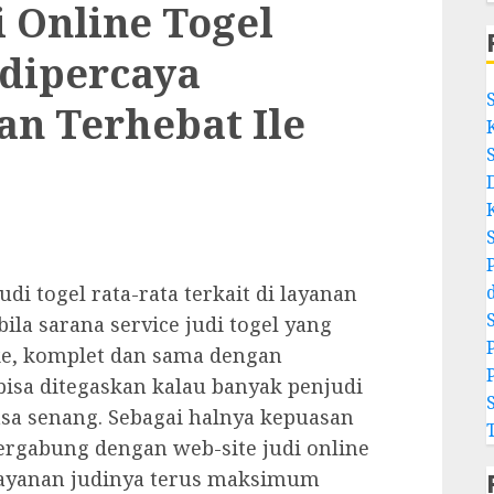
i Online Togel
dipercaya
an Terhebat Ile
di togel rata-rata terkait di layanan
ila sarana service judi togel yang
oke, komplet dan sama dengan
bisa ditegaskan kalau banyak penjudi
asa senang. Sebagai halnya kepuasan
tergabung dengan web-site judi online
elayanan judinya terus maksimum