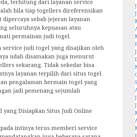
a, terhitung dari layanan service
alah bila tiap togellers direferensikan
at dipercaya sebab jejeran layanan
ung seluruhnya kepuasan atau
ati permainan judi togel.
service judi togel yang disajikan oleh
ercaya udah disamakan juga menurut
lers sekarang. Tidak sekedar bisa
nya layanan terpilih dari situs togel
ikan pengalaman bermain togel yang
ingan jadi pemenang sejumlah
 yang Disiapkan Situs Judi Online
 pada intinya terus memberi service
n mendatangkan juga beberapa sarana