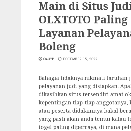
Main di Situs Jud
OLXTOTO Paling 
Layanan Pelayan
Boleng
Q43YP
DECEMBER 15, 2022
Bahagia tidaknya nikmati taruhan ju
pelayanan judi yang disiapkan. Apab
dikasihkan situs tersendiri amat 
kepentingan tiap-tiap anggotanya, 
atau peserta didalamnya bakal ber
yang pasti akan anda temui kalau 
togel paling dipercaya, di mana p