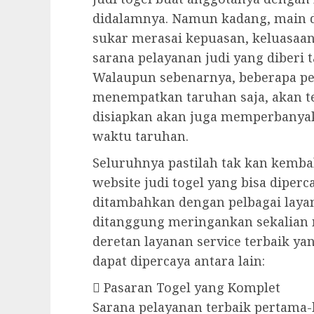
didalamnya. Namun kadang, main da
sukar merasai kepuasan, keluasaa
sarana pelayanan judi yang diberi 
Walaupun sebenarnya, beberapa p
menempatkan taruhan saja, akan t
disiapkan akan juga memperbanya
waktu taruhan.
Seluruhnya pastilah tak kan kemba
website judi togel yang bisa diperc
ditambahkan dengan pelbagai laya
ditanggung meringankan sekalian
deretan layanan service terbaik yan
dapat dipercaya antara lain:
 Pasaran Togel yang Komplet
Sarana pelayanan terbaik pertama-k