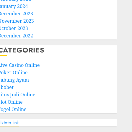
January 2024
December 2023
November 2023
October 2023
December 2022
CATEGORIES
Live Casino Online
Poker Online
Sabung Ayam
Sbobet
Situs Judi Online
Slot Online
Togel Online
lxtoto link