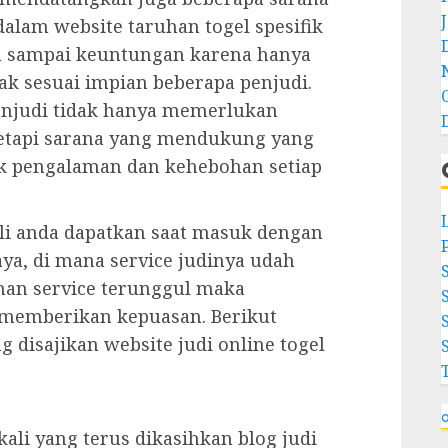
lam website taruhan togel spesifik
n sampai keuntungan karena hanya
tak sesuai impian beberapa penjudi.
enjudi tidak hanya memerlukan
etapi sarana yang mendukung yang
k pengalaman dan kehebohan setiap
li anda dapatkan saat masuk dengan
aya, di mana service judinya udah
nan service terunggul maka
 memberikan kepuasan. Berikut
g disajikan website judi online togel
o
ali yang terus dikasihkan blog judi