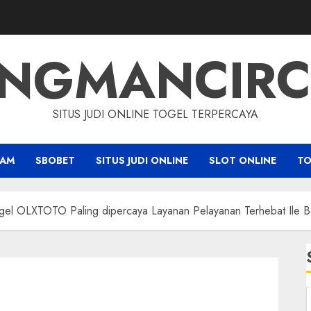
INGMANCIRC
SITUS JUDI ONLINE TOGEL TERPERCAYA
YAM
SBOBET
SITUS JUDI ONLINE
SLOT ONLINE
TO
Togel OLXTOTO Paling dipercaya Layanan Pelayanan Terhebat Ile 