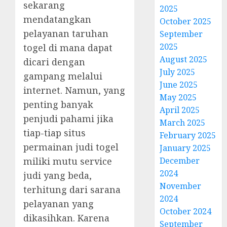
sekarang
2025
mendatangkan
October 2025
pelayanan taruhan
September
2025
togel di mana dapat
August 2025
dicari dengan
July 2025
gampang melalui
June 2025
internet. Namun, yang
May 2025
penting banyak
April 2025
penjudi pahami jika
March 2025
tiap-tiap situs
February 2025
permainan judi togel
January 2025
miliki mutu service
December
2024
judi yang beda,
November
terhitung dari sarana
2024
pelayanan yang
October 2024
dikasihkan. Karena
September