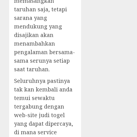
memasangkan
taruhan saja, tetapi
sarana yang
mendukung yang
disajikan akan
menambahkan
pengalaman bersama-
sama serunya setiap
saat taruhan.
Seluruhnya pastinya
tak kan kembali anda
temui sewaktu
tergabung dengan
web-site judi togel
yang dapat dipercaya,
di mana service