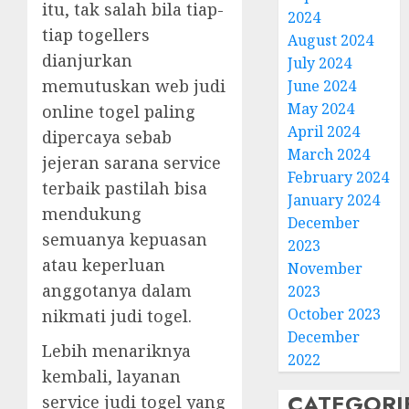
itu, tak salah bila tiap-
2024
tiap togellers
August 2024
dianjurkan
July 2024
memutuskan web judi
June 2024
May 2024
online togel paling
April 2024
dipercaya sebab
March 2024
jejeran sarana service
February 2024
terbaik pastilah bisa
January 2024
mendukung
December
semuanya kepuasan
2023
atau keperluan
November
anggotanya dalam
2023
October 2023
nikmati judi togel.
December
Lebih menariknya
2022
kembali, layanan
CATEGORI
service judi togel yang