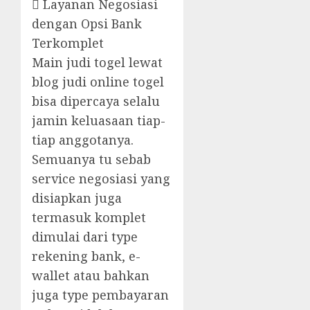
 Layanan Negosiasi
dengan Opsi Bank
Terkomplet
Main judi togel lewat
blog judi online togel
bisa dipercaya selalu
jamin keluasaan tiap-
tiap anggotanya.
Semuanya tu sebab
service negosiasi yang
disiapkan juga
termasuk komplet
dimulai dari type
rekening bank, e-
wallet atau bahkan
juga type pembayaran