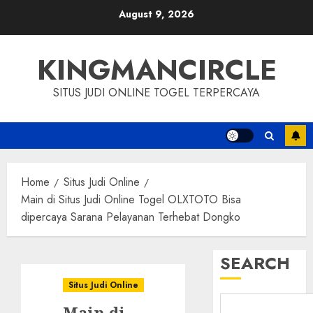
Skip
August 9, 2026
to
content
KINGMANCIRCLE
SITUS JUDI ONLINE TOGEL TERPERCAYA
Home
Situs Judi Online
Main di Situs Judi Online Togel OLXTOTO Bisa
dipercaya Sarana Pelayanan Terhebat Dongko
SEARCH
Situs Judi Online
Main di