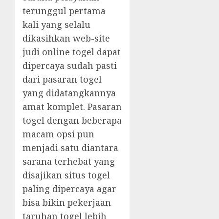
terunggul pertama
kali yang selalu
dikasihkan web-site
judi online togel dapat
dipercaya sudah pasti
dari pasaran togel
yang didatangkannya
amat komplet. Pasaran
togel dengan beberapa
macam opsi pun
menjadi satu diantara
sarana terhebat yang
disajikan situs togel
paling dipercaya agar
bisa bikin pekerjaan
taruhan togel lebih