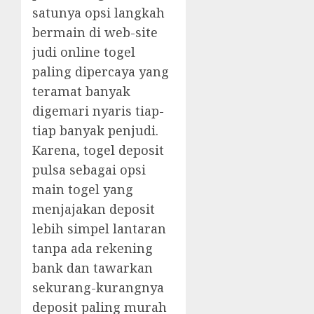
satunya opsi langkah
bermain di web-site
judi online togel
paling dipercaya yang
teramat banyak
digemari nyaris tiap-
tiap banyak penjudi.
Karena, togel deposit
pulsa sebagai opsi
main togel yang
menjajakan deposit
lebih simpel lantaran
tanpa ada rekening
bank dan tawarkan
sekurang-kurangnya
deposit paling murah