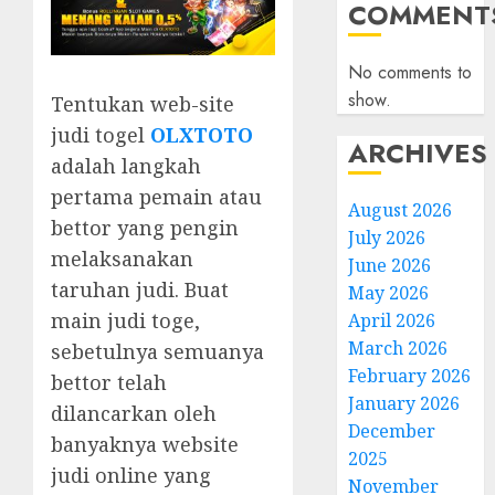
COMMENT
No comments to
show.
Tentukan web-site
judi togel
OLXTOTO
ARCHIVES
adalah langkah
pertama pemain atau
August 2026
bettor yang pengin
July 2026
melaksanakan
June 2026
taruhan judi. Buat
May 2026
main judi toge,
April 2026
March 2026
sebetulnya semuanya
February 2026
bettor telah
January 2026
dilancarkan oleh
December
banyaknya website
2025
judi online yang
November